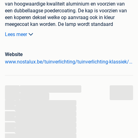
van hoogwaardige kwaliteit aluminium en voorzien van
een dubbellaagse poedercoating. De kap is voorzien van
een koperen deksel welke op aanvraag ook in kleur
meegecoat kan worden. De lamp wordt standaard
uitgevoerd met een E27 fitting, welke hem geschikt maakt
Lees meer
voor LED verlichting.
Website
Veilig bestellen bij Nostalux...
www.nostalux.be/tuinverlichting/tuinverlichting-klassiek/buitenverlichting-tuinlamp-winterberg-rond.html?utm_campaign=tuinverlichting+klassiek&utm_content=&utm_source=2dehands&utm_medium=0.04&utm_term=
- Nostalux heeft het Thuiswinkel Waarborg
- Nostalux heeft een 9+ beoordeling van haar klanten
- Nostalux bestaat al meer dan 50 jaar
...
- Product niet naar wens? Retourneren zonder reden geen
...
probleem!
...
...
...
Nog veel meer...
...
...
...
In de collectie van Nostalux vindt u een groots assortiment
...