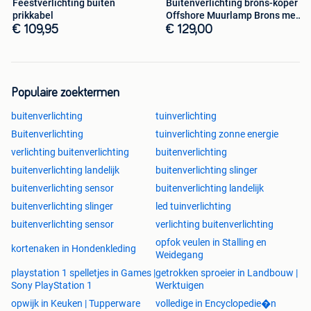
Feestverlichting buiten
Buitenverlichting brons-koper
prikkabel
Offshore Muurlamp Brons met
LE
€ 109,95
€ 129,00
Populaire zoektermen
buitenverlichting
tuinverlichting
Buitenverlichting
tuinverlichting zonne energie
verlichting buitenverlichting
buitenverlichting
buitenverlichting landelijk
buitenverlichting slinger
buitenverlichting sensor
buitenverlichting landelijk
buitenverlichting slinger
led tuinverlichting
buitenverlichting sensor
verlichting buitenverlichting
opfok veulen in Stalling en
kortenaken in Hondenkleding
Weidegang
playstation 1 spelletjes in Games |
getrokken sproeier in Landbouw |
Sony PlayStation 1
Werktuigen
opwijk in Keuken | Tupperware
volledige in Encyclopedie�n