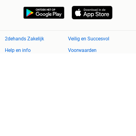
2dehands Zakelijk
Veilig en Succesvol
Help en info
Voorwaarden
Privacyverklaring
Cookiebeleid
Privacyvoorkeuren
Over 2dehands
Adevinta
Sitemap
2dehands is niet aansprakelijk voor (gevolg)schade die voortkomt
uit het gebruik van deze site, dan wel uit fouten of ontbrekende
functionaliteiten op deze site.