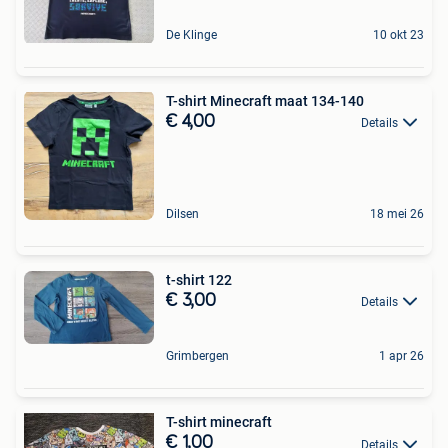
De Klinge
10 okt 23
T-shirt Minecraft maat 134-140
€ 4,00
Details
Dilsen
18 mei 26
t-shirt 122
€ 3,00
Details
Grimbergen
1 apr 26
T-shirt minecraft
€ 1,00
Details