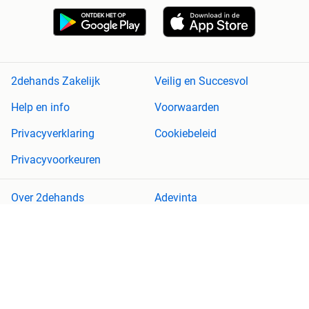
2dehands Zakelijk
Veilig en Succesvol
Help en info
Voorwaarden
Privacyverklaring
Cookiebeleid
Privacyvoorkeuren
Over 2dehands
Adevinta
Sitemap
2dehands is niet aansprakelijk voor (gevolg)schade die voortkomt
uit het gebruik van deze site, dan wel uit fouten of ontbrekende
functionaliteiten op deze site.