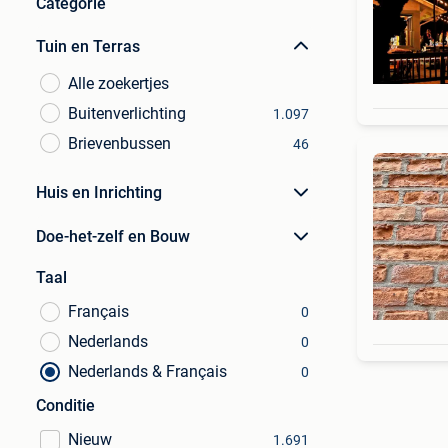
Categorie
Tuin en Terras
Alle zoekertjes
Buitenverlichting
1.097
Brievenbussen
46
Huis en Inrichting
Doe-het-zelf en Bouw
Taal
Français
0
Nederlands
0
Nederlands & Français
0
Conditie
Nieuw
1.691