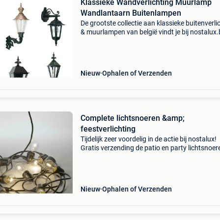
Klassieke Wandverlichting Muurlamp
Wandlantaarn Buitenlampen
De grootste collectie aan klassieke buitenverli
& muurlampen van belgië vindt je bij nostalux.
bezoek onze winkel (grootste van nederland) 
bekijk onze collectie online. Graag tot ziens
Nieuw
Ophalen of Verzenden
Complete lichtsnoeren &amp;
feestverlichting
Tijdelijk zeer voordelig in de actie bij nostalux!
Gratis verzending de patio en party lichtsnoer
verkrijgbaar in sfeervol warm wit licht of gekl
led lichtbronnen. De prijzen van deze lichtsno
Nieuw
Ophalen of Verzenden