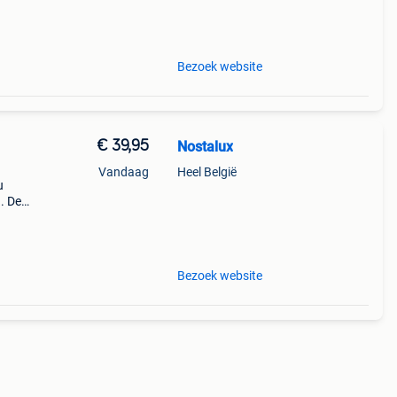
Bezoek website
€ 39,95
Nostalux
Vandaag
Heel België
u
. De
 De
Bezoek website