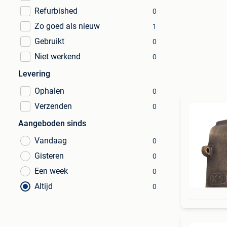
Refurbished
0
Zo goed als nieuw
1
Gebruikt
0
Niet werkend
0
Levering
Ophalen
0
Verzenden
0
Aangeboden sinds
Vandaag
0
Gisteren
0
Een week
0
Altijd
0