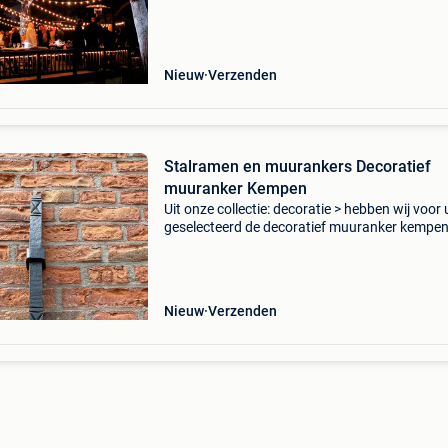
voorzien van 24 fittingen (e27) verdeel
Nieuw
Verzenden
Stalramen en muurankers Decoratief
muuranker Kempen
Uit onze collectie: decoratie > hebben wij voor 
geselecteerd de decoratief muuranker kempen
kempen muuranker is een na gegoten klassiek
ornament en dient als decoratie aan de muur.
muurank
Nieuw
Verzenden