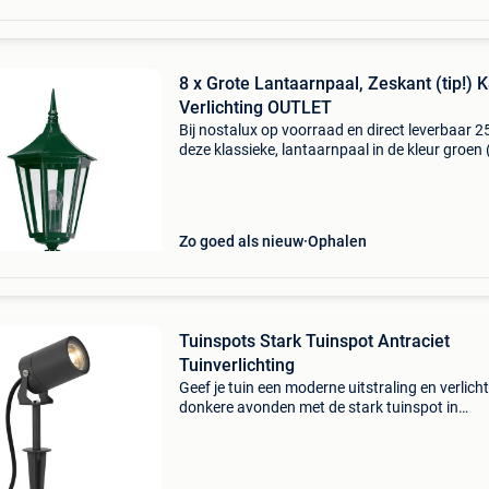
8 x Grote Lantaarnpaal, Zeskant (tip!) K
Verlichting OUTLET
Bij nostalux op voorraad en direct leverbaar 2
deze klassieke, lantaarnpaal in de kleur groen
nog meerdere in zwart). Dit zijn originele ks
lantaarns, geen namaak! Normale prijs € 250,-
Zo goed als nieuw
Ophalen
Tuinspots Stark Tuinspot Antraciet
Tuinverlichting
Geef je tuin een moderne uitstraling en verlich
donkere avonden met de stark tuinspot in
antraciet. Deze krachtige tuinspot heeft een
verstelbaar armatuur tot 180 graden en biedt
ideale oplossi