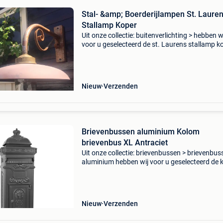
Stal- &amp; Boerderijlampen St. Laure
Stallamp Koper
Uit onze collectie: buitenverlichting > hebben w
voor u geselecteerd de st. Laurens stallamp k
Buitenverlichting nostaluxkoperen buitenlamp
verouderde roest look komt vanzelf wanneer j
Nieuw
Verzenden
Brievenbussen aluminium Kolom
brievenbus XL Antraciet
Uit onze collectie: brievenbussen > brievenbus
aluminium hebben wij voor u geselecteerd de 
brievenbus xl antraciet. Prachtige klassieke k
brievenbus in engelse stijl. Deze van aluminiu
Nieuw
Verzenden