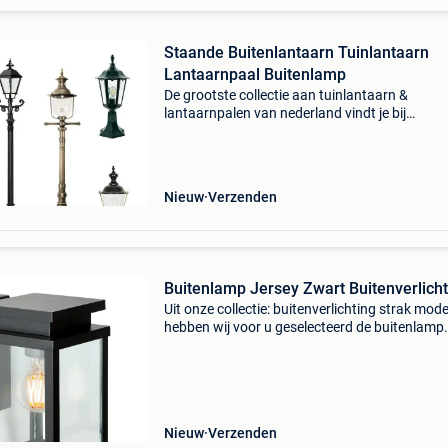
Staande Buitenlantaarn Tuinlantaarn
Lantaarnpaal Buitenlamp
De grootste collectie aan tuinlantaarn &
lantaarnpalen van nederland vindt je bij
nostalux.be bezoek onze winkel (grootste van
nederland) of bekijk onze collectie online. Gra
ziens bij nosta
Nieuw
Verzenden
Buitenlamp Jersey Zwart Buitenverlicht
Uit onze collectie: buitenverlichting strak mod
hebben wij voor u geselecteerd de buitenlamp
jersey zwart. Buitenverlichting in een strakke
moderne stijl. De jersey wandlamp is een prac
zwarte
Nieuw
Verzenden