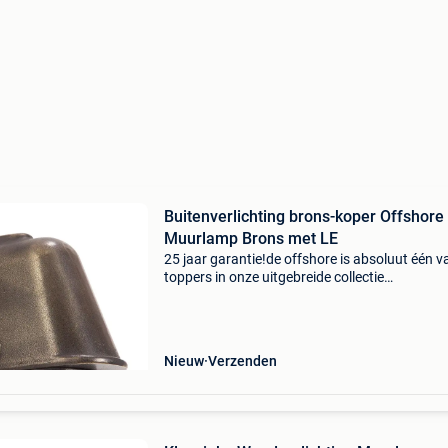
Buitenverlichting brons-koper Offshore
Muurlamp Brons met LE
25 jaar garantie!de offshore is absoluut één v
toppers in onze uitgebreide collectie
buitenverlichting. De ideale onderhoudsvriendel
onverwoestbare bronzen wandspot welke past
een klassi
Nieuw
Verzenden