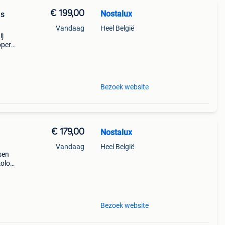
€ 199,00
Nostalux
ns
Vandaag
Heel België
ij
oper.
. De
e
Bezoek website
€ 179,00
Nostalux
Vandaag
Heel België
sen
kolom
olom
Bezoek website