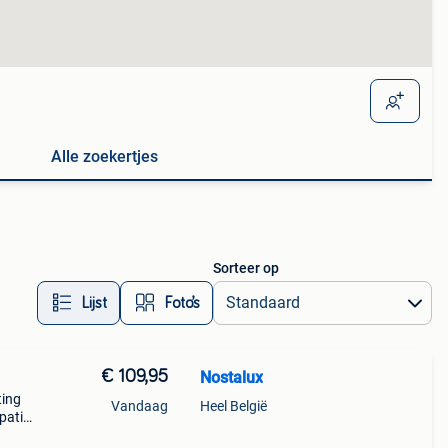
Alle zoekertjes
Sorteer op
Lijst
Foto’s
€ 109,95
Nostalux
ting
Vandaag
Heel België
 patio
s