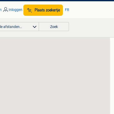
n
Inloggen
FR
Plaats zoekertje
lle afstanden…
Zoek