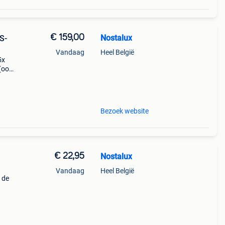
€ 159,00
Nostalux
S-
Vandaag
Heel België
5x
 (ook
 de
Bezoek website
€ 22,95
Nostalux
Vandaag
Heel België
t de
 de