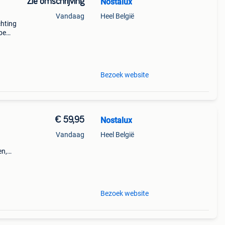
Zie omschrijving
Nostalux
Vandaag
Heel België
chting
be
of
Bezoek website
€ 59,95
Nostalux
Vandaag
Heel België
en,
eurde
Bezoek website