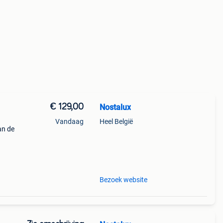
€ 129,00
Nostalux
Vandaag
Heel België
an de
ijke,
 bij
Bezoek website