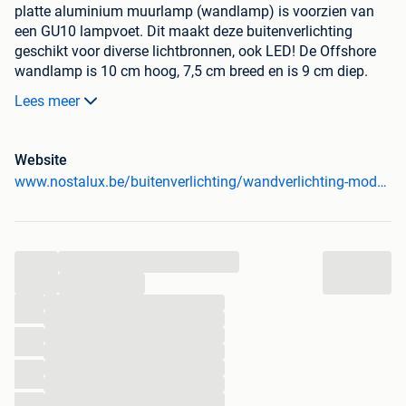
platte aluminium muurlamp (wandlamp) is voorzien van
een GU10 lampvoet. Dit maakt deze buitenverlichting
geschikt voor diverse lichtbronnen, ook LED! De Offshore
wandlamp is 10 cm hoog, 7,5 cm breed en is 9 cm diep.
Stoere industriële buitenlamp van een hoogwaardige
Lees meer
kwaliteit. Zeer aantrekkelijk geprijsd. Deze buitenlamp is
ook zeer geschikt voor steigerverlichting.
Website
www.nostalux.be/buitenverlichting/wandverlichting-modern/offshore-zwart-6505k4?utm_campaign=wandverlichting+modern&utm_content=&utm_source=2dehands&utm_medium=0.04&utm_term=
Veilig bestellen bij Nostalux...
- Nostalux heeft het Thuiswinkel Waarborg
- Nostalux heeft een 9+ beoordeling van haar klanten
...
- Nostalux bestaat al meer dan 50 jaar
...
- Product niet naar wens? Retourneren zonder reden geen
...
probleem!
...
...
...
...
Nog veel meer...
...
...