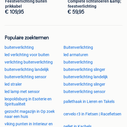
Feestverlichting buiten
Complete lichtsnoeren &amp;
prikkabel
feestverlichting
€ 109,95
€ 59,95
Populaire zoektermen
buitenverlichting
Buitenverlichting
led verlichting voor buiten
led armaturen
verlichting buitenverlichting
buitenverlichting
buitenverlichting landelijk
buitenverlichting slinger
buitenverlichting sensor
buitenverlichting landelijk
led straler
buitenverlichting slinger
led lamp met sensor
buitenverlichting sensor
leopoldsburg in Esoterie en
pallethaak in Lieren en Takels
Spiritualiteit
gezocht magazijn in Op zoek
cervelo r3 in Fietsen | Racefietsen
naar een huis
viking punten in Interieur en
pellet in Kachels