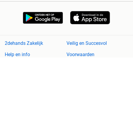
2dehands Zakelijk
Veilig en Succesvol
Help en info
Voorwaarden
Privacyverklaring
Cookiebeleid
Privacyvoorkeuren
Over 2dehands
Adevinta
Sitemap
2dehands is niet aansprakelijk voor (gevolg)schade die voortkomt
uit het gebruik van deze site, dan wel uit fouten of ontbrekende