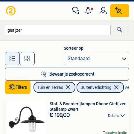
Buitenverlichting
Sorteer op
Alle afstanden…
Bewaar je zoekopdracht
Filters
Tuin en Terras
Buitenverlichting
Verwi
Stal- & Boerderijlampen Rhone Gietijzer
Stallamp Zwart
€ 199,00
Details
Topadvertentie