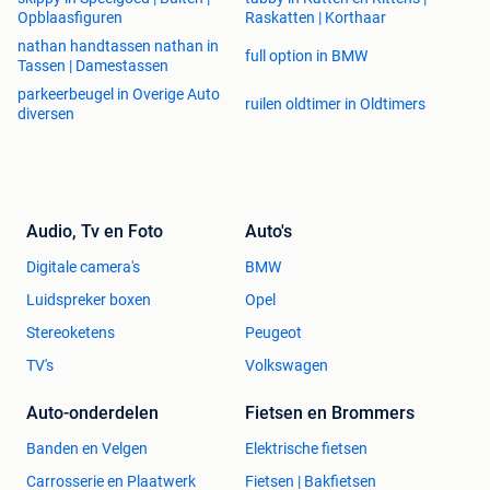
Opblaasfiguren
Raskatten | Korthaar
nathan handtassen nathan in
full option in BMW
Tassen | Damestassen
parkeerbeugel in Overige Auto
ruilen oldtimer in Oldtimers
diversen
Audio, Tv en Foto
Auto's
Digitale camera's
BMW
Luidspreker boxen
Opel
Stereoketens
Peugeot
TV's
Volkswagen
Auto-onderdelen
Fietsen en Brommers
Banden en Velgen
Elektrische fietsen
Carrosserie en Plaatwerk
Fietsen | Bakfietsen