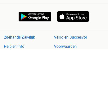
2dehands Zakelijk
Veilig en Succesvol
Help en info
Voorwaarden
Privacyverklaring
Cookiebeleid
Privacyvoorkeuren
Over 2dehands
Adevinta
Sitemap
2dehands is niet aansprakelijk voor (gevolg)schade die voortkomt