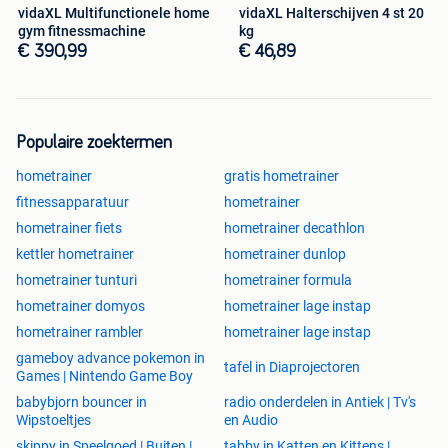
vidaXL Multifunctionele home
vidaXL Halterschijven 4 st 20
gym fitnessmachine
kg
€ 390,99
€ 46,89
Populaire zoektermen
hometrainer
gratis hometrainer
fitnessapparatuur
hometrainer
hometrainer fiets
hometrainer decathlon
kettler hometrainer
hometrainer dunlop
hometrainer tunturi
hometrainer formula
hometrainer domyos
hometrainer lage instap
hometrainer rambler
hometrainer lage instap
gameboy advance pokemon in
tafel in Diaprojectoren
Games | Nintendo Game Boy
babybjorn bouncer in
radio onderdelen in Antiek | Tv's
Wipstoeltjes
en Audio
skippy in Speelgoed | Buiten |
tabby in Katten en Kittens |