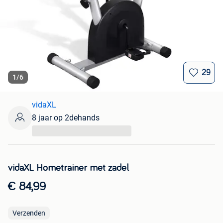
29
1
/
6
vidaXL
8 jaar op 2dehands
...
vidaXL Hometrainer met zadel
€ 84,99
Verzenden