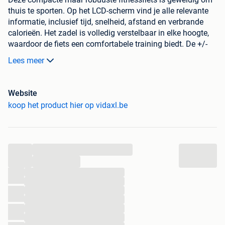
thuis te sporten. Op het LCD-scherm vind je alle relevante
informatie, inclusief tijd, snelheid, afstand en verbrande
calorieën. Het zadel is volledig verstelbaar in elke hoogte,
waardoor de fiets een comfortabele training biedt. De +/-
weerstandsknop op de hometrainer maakt het aanhalen
Lees meer
van de band mogelijk waardoor een intensievere training
gecreëerd kan worden. Hij is uitgerust met anti-slip pedalen
en pedaalbandjes.
Website
koop het product hier op vidaxl.be
Afmetingen gemonteerd: 92,5 x 49 x 106 cm (L x B x
H)
Kleur: zwart en zilver
Materiaal: staal (frame) en staal en kunststof
...
(vliegwiel)
...
Draagvermogen: 100 kg
...
Gewicht vliegwiel: 2 kg
...
Computerfuncties: scan, tijd, snelheid, afstand,
...
calorieën
...
Comfortabel zadel
...
Pedalen met bandjes om je voeten vast te zetten
...