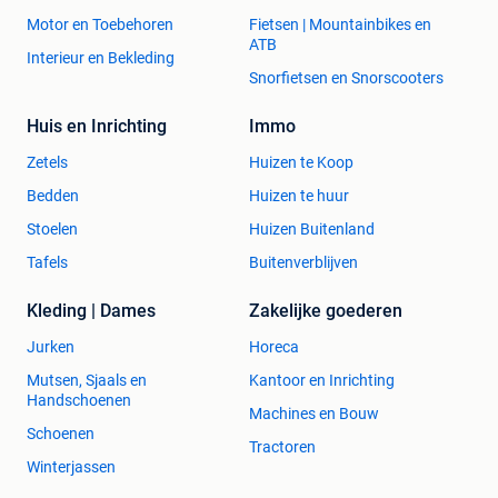
Motor en Toebehoren
Fietsen | Mountainbikes en
ATB
Interieur en Bekleding
Snorfietsen en Snorscooters
Huis en Inrichting
Immo
Zetels
Huizen te Koop
Bedden
Huizen te huur
Stoelen
Huizen Buitenland
Tafels
Buitenverblijven
Kleding | Dames
Zakelijke goederen
Jurken
Horeca
Mutsen, Sjaals en
Kantoor en Inrichting
Handschoenen
Machines en Bouw
Schoenen
Tractoren
Winterjassen