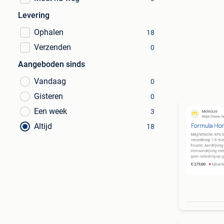
Levering
Ophalen
18
Verzenden
0
Aangeboden sinds
Vandaag
0
Gisteren
0
Een week
3
Altijd
18