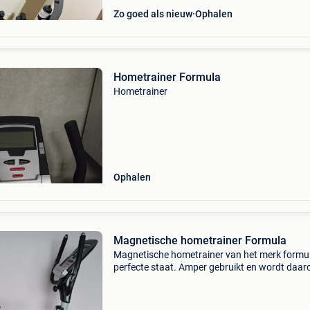
Zo goed als nieuw
Ophalen
Hometrainer Formula
Hometrainer
Ophalen
Magnetische hometrainer Formula
Magnetische hometrainer van het merk formul
perfecte staat. Amper gebruikt en wordt daa
verkocht. Stuur, zadel en trapfunctie (licht - z
verstelbaar. Inclusief handleiding. Testen en a