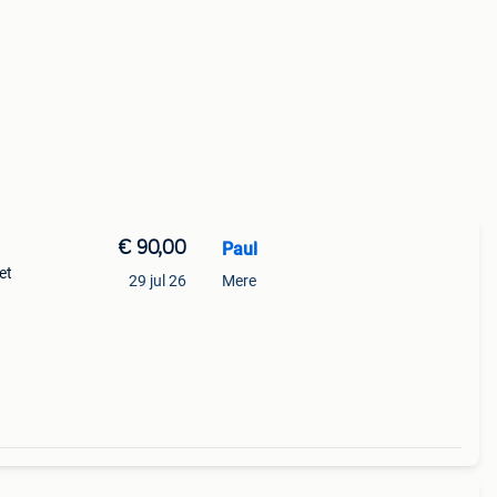
€ 90,00
Paul
et
29 jul 26
Mere