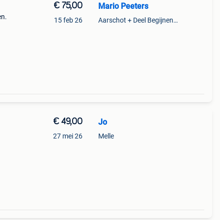
€ 75,00
Mario Peeters
en.
15 feb 26
Aarschot + Deel Begijnendijk
€ 49,00
Jo
27 mei 26
Melle