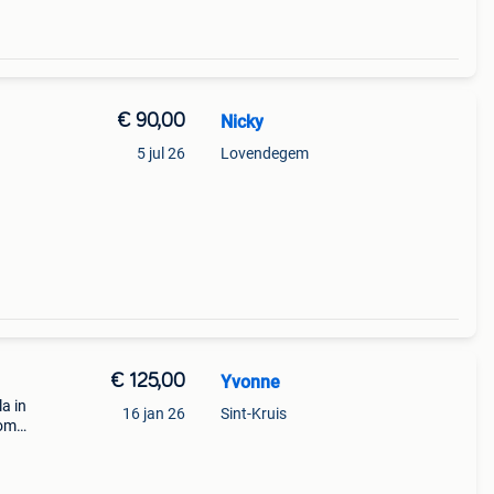
€ 90,00
Nicky
5 jul 26
Lovendegem
€ 125,00
Yvonne
a in
16 jan 26
Sint-Kruis
rom
waar)
fhal