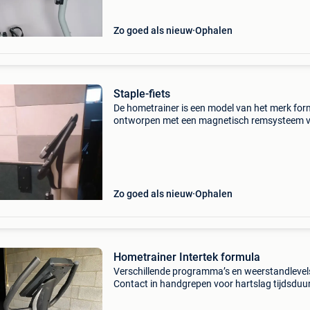
Zo goed als nieuw
Ophalen
Staple-fiets
De hometrainer is een model van het merk for
ontworpen met een magnetisch remsysteem 
soepel gebruik. [1, 2] De hometrainer is uitger
met een vliegwiel van 8 kg voor weerstand. De
console
Zo goed als nieuw
Ophalen
Hometrainer Intertek formula
Verschillende programma’s en weerstandlevel
Contact in handgrepen voor hartslag tijdsduu
training instelbaar. Scherm met weergave v
resterende tijdsduur, actuele snelheid, afgeleg