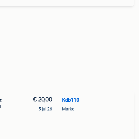
€ 20,00
Kdb110
t
t
5 jul 26
Marke