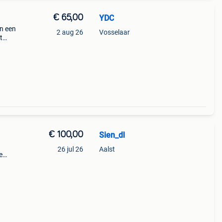
€ 65,00
YDC
an een
2 aug 26
Vosselaar
t
zadel
€ 100,00
Sien_dl
26 jul 26
Aalst
e