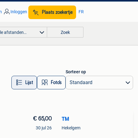
n
Inloggen
FR
Plaats zoekertje
lle afstanden…
Zoek
Sorteer op
Lijst
Foto’s
€ 65,00
TM
30 jul 26
Hekelgem