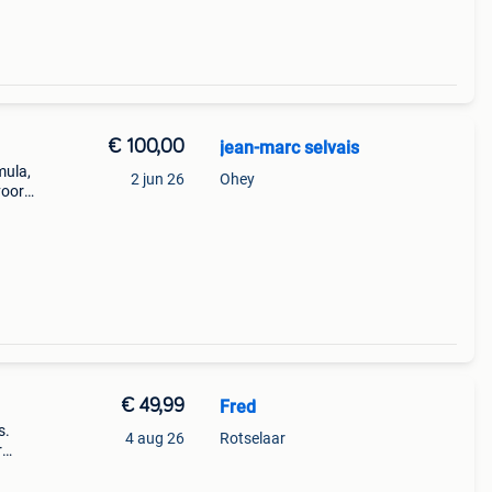
€ 100,00
jean-marc selvais
mula,
2 jun 26
Ohey
voor
ust
€ 49,99
Fred
s.
4 aug 26
Rotselaar
r
de