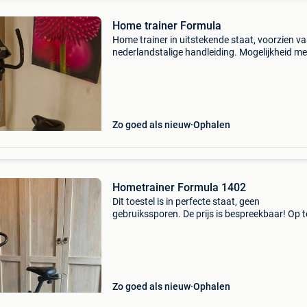
Home trainer Formula
Home trainer in uitstekende staat, voorzien v
nederlandstalige handleiding. Mogelijkheid me
verschillende fiets programma&#39;s. Stuur , 
en hoogte instelbaar . Elektronische regeling
Zo goed als nieuw
Ophalen
Hometrainer Formula 1402
Dit toestel is in perfecte staat, geen
gebruikssporen. De prijs is bespreekbaar! Op t
halen in centrum aalst :)
Zo goed als nieuw
Ophalen