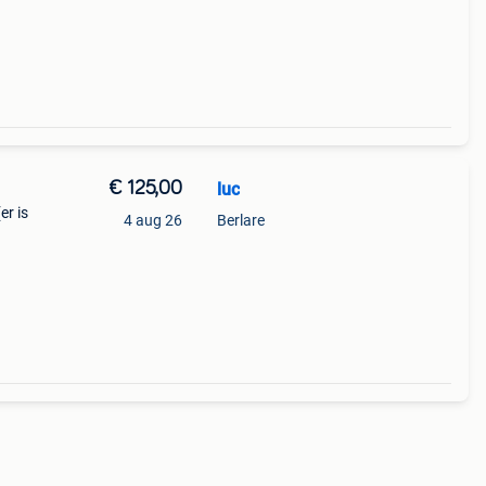
€ 125,00
luc
er is
4 aug 26
Berlare
s