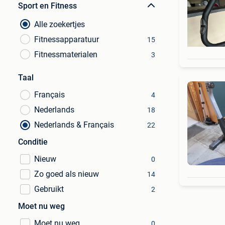
Sport en Fitness
Alle zoekertjes
Fitnessapparatuur
15
Fitnessmaterialen
3
Taal
Français
4
Nederlands
18
Nederlands & Français
22
Conditie
Nieuw
0
Zo goed als nieuw
14
Gebruikt
2
Moet nu weg
Moet nu weg
0