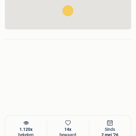
1.120x
14x
Sinds
bekeken
bewaard
2 mei '26