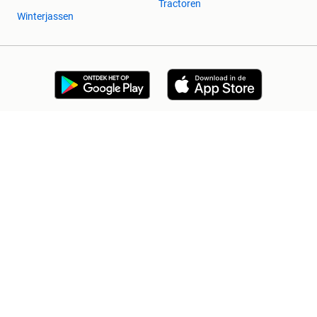
Tractoren
Winterjassen
2dehands Zakelijk
Veilig en Succesvol
Help en info
Voorwaarden
Privacyverklaring
Cookiebeleid
Privacyvoorkeuren
Over 2dehands
Adevinta
Sitemap