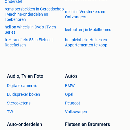
Onderstel
rems persbekken in Gereedschap
michi in Versterkers en
| Machine-onderdelen en
Ontvangers
Toebehoren
hell on wheels in Dvd's | Tv en
leefbatterij in Mobilhomes
Series
trek racefiets 58 in Fietsen |
het pleintje in Huizen en
Racefietsen
Appartementen te koop
Audio, Tv en Foto
Auto's
Digitale camera's
BMW
Luidspreker boxen
Opel
Stereoketens
Peugeot
TV's
Volkswagen
Auto-onderdelen
Fietsen en Brommers