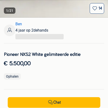
14
1
/
21
Ben
4 jaar op 2dehands
...
Pioneer NXS2 White gelimiteerde editie
€ 5.500,00
Ophalen
Chat