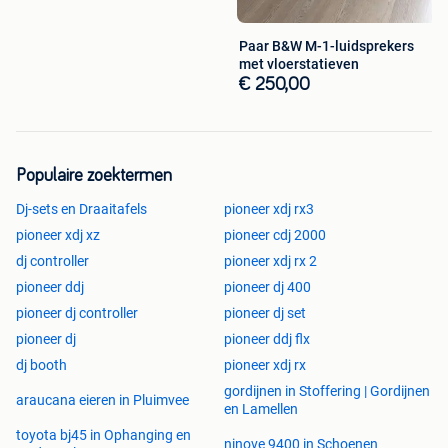
Paar B&W M-1-luidsprekers
met vloerstatieven
€ 250,00
Populaire zoektermen
Dj-sets en Draaitafels
pioneer xdj rx3
pioneer xdj xz
pioneer cdj 2000
dj controller
pioneer xdj rx 2
pioneer ddj
pioneer dj 400
pioneer dj controller
pioneer dj set
pioneer dj
pioneer ddj flx
dj booth
pioneer xdj rx
gordijnen in Stoffering | Gordijnen
araucana eieren in Pluimvee
en Lamellen
toyota bj45 in Ophanging en
ninove 9400 in Schoenen