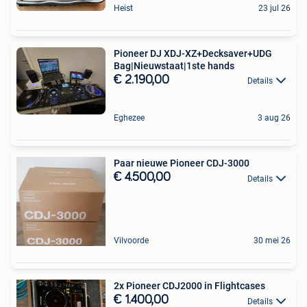
Heist
23 jul 26
Pioneer DJ XDJ-XZ+Decksaver+UDG
Bag|Nieuwstaat|1ste hands
€ 2.190,00
Details
Eghezee
3 aug 26
Paar nieuwe Pioneer CDJ-3000
€ 4.500,00
Details
Vilvoorde
30 mei 26
2x Pioneer CDJ2000 in Flightcases
€ 1.400,00
Details