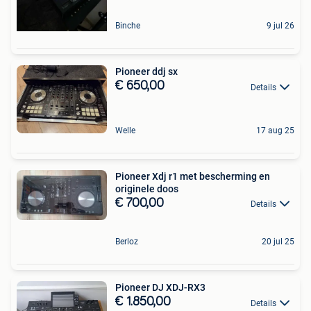
Binche
9 jul 26
Pioneer ddj sx
€ 650,00
Details
Welle
17 aug 25
Pioneer Xdj r1 met bescherming en
originele doos
€ 700,00
Details
Berloz
20 jul 25
Pioneer DJ XDJ-RX3
€ 1.850,00
Details