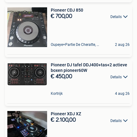
Pioneer CDJ 850
€ 700,00
Details
Oupeye+Partie De Cheratte, Herstal Et Wandre
2 aug 26
Pioneer DJ tafel DDJ400+tas+2 actieve
boxen pioneer60W
€ 450,00
Details
Kortrijk
4 aug 26
Pioneer XDJ XZ
€ 2.100,00
Details