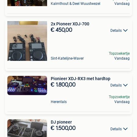
Kalmthout & Deel Wuustwezel
Vandaag
2x Pioneer XDJ-700
€ 450,00
Details
Topzoekertje
Sint-Katelijne-Waver
Vandaag
Pionieer XDJ-RX3 met hardtop
€ 1.800,00
Details
Topzoekertje
Herentals
Vandaag
DJ pioneer
€ 1.500,00
Details