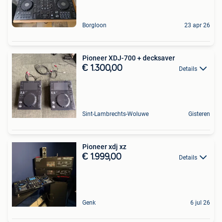
Borgloon
23 apr 26
Pioneer XDJ-700 + decksaver
€ 1.300,00
Details
Sint-Lambrechts-Woluwe
Gisteren
Pioneer xdj xz
€ 1.999,00
Details
Genk
6 jul 26