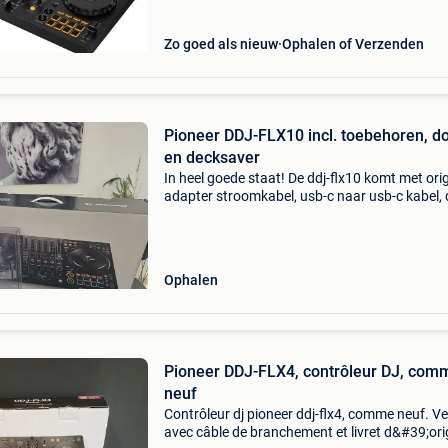
Zo goed als nieuw
Ophalen of Verzenden
Pioneer DDJ-FLX10 incl. toebehoren, d
en decksaver
In heel goede staat! De ddj-flx10 komt met orig
adapter stroomkabel, usb-c naar usb-c kabel, 
originele doos en decksaver! Ik doe hem weg
vanwege de aanschaf van een xdj. Enkel op te
halen. Ter
Ophalen
Pioneer DDJ-FLX4, contrôleur DJ, com
neuf
Contrôleur dj pioneer ddj-flx4, comme neuf. V
avec câble de branchement et livret d&#39;ori