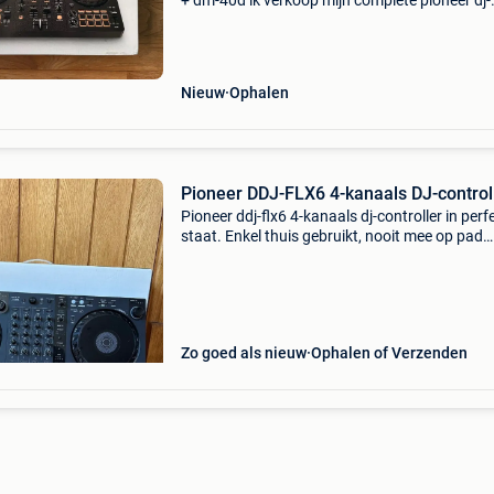
+ dm-40d ik verkoop mijn complete pioneer dj-
setup, ideaal om te beginnen met dj-en of om 
uitstekende apparatuur te hebben. Het pakket
bevat:
Nieuw
Ophalen
Pioneer DDJ-FLX6 4-kanaals DJ-control
Pioneer ddj-flx6 4-kanaals dj-controller in perf
staat. Enkel thuis gebruikt, nooit mee op pad
geweest. Werkt 100% naar behoren en komt in
originele doos. Ideaal voor zowel beginners al
gevord
Zo goed als nieuw
Ophalen of Verzenden