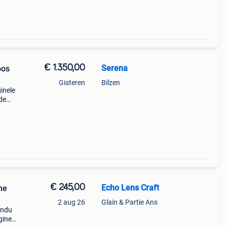
€ 1.350,00
Serena
oos
Gisteren
Bilzen
inele
de
€ 245,00
Echo Lens Craft
me
2 aug 26
Glain & Partie Ans
endu
gine