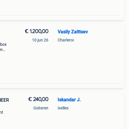
€ 1.200,00
Vasily Zaittsev
10 jun 26
Charleroi
dbox
en
t de
s,
€ 240,00
Iskandar J.
NEER
Gisteren
Ixelles
nt