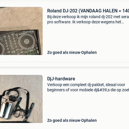
Roland DJ-202 (VANDAAG HALEN = 14
Bij deze verkoop ik mijn roland dj-202 met sera
pro software. Ik verkoop deze wegens het
aanschaffen van een nieuwe controller kan
eventueel geruild worden met pioneer ddj-flx4 
‼️ vandaag o
Zo goed als nieuw
Ophalen
DjJ-hardware
Verkoop een compleet dj-pakket, ideaal voor
beginners of voor mobiele dj&#39;s die op zoek
naar een krachtige, compacte en gemakkelijk 
transporteren configuratie. Alle apparatuur is i
Zo goed als nieuw
Ophalen