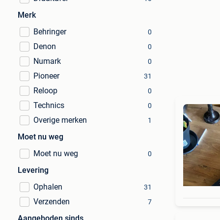
Merk
Behringer
0
Denon
0
Numark
0
Pioneer
31
Reloop
0
Technics
0
Overige merken
1
Moet nu weg
Moet nu weg
0
Levering
Ophalen
31
Verzenden
7
Aangeboden sinds