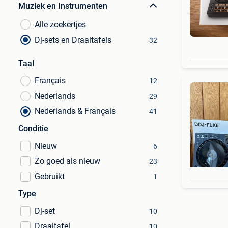
Muziek en Instrumenten
Alle zoekertjes
Dj-sets en Draaitafels
32
Taal
Français
12
Nederlands
29
Nederlands & Français
41
Conditie
Nieuw
6
Zo goed als nieuw
23
Gebruikt
1
Type
Dj-set
10
Draaitafel
10