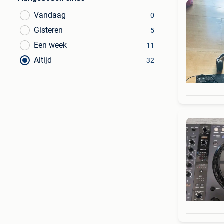
Vandaag
0
Gisteren
5
Een week
11
Altijd
32