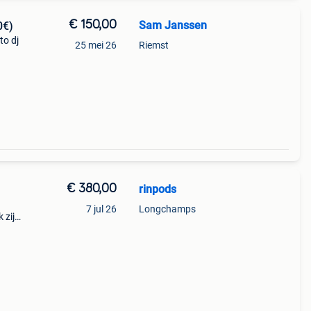
€ 150,00
Sam Janssen
0€)
to dj
25 mei 26
Riemst
actie
€ 380,00
rinpods
7 jul 26
Longchamps
 zijn
te
n uit