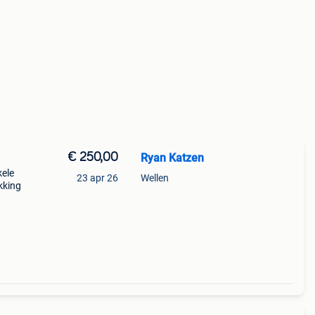
€ 250,00
Ryan Katzen
kele
23 apr 26
Wellen
kking