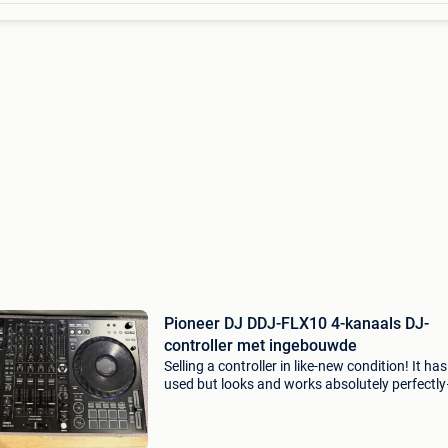
Pioneer DJ DDJ-FLX10 4-kanaals DJ-
controller met ingebouwde
Selling a controller in like-new condition! It ha
used but looks and works absolutely perfectl
there are no scratches, dents, or malfunctions
any kind. The sale includes all the necessary c