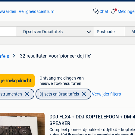
waarden
Veiligheidscentrum
Chat
Meldinge
Dj-sets en Draaitafels
A
32 resultaten
voor 'pioneer ddj flx'
afels
Ontvang meldingen van
 je zoekopdracht
nieuwe zoekresultaten
nstrumenten
Dj-sets en Draaitafels
Verwijder filters
DDJ FLX4 + DDJ KOPTELEFOON + DM-
SPEAKER
Compleet pioneer dj-pakket - ddj-flx4 + koptel