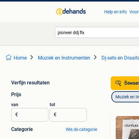
Help en info
Voor
Home
Muziek en Instrumenten
Dj-sets en Draait
Verfijn resultaten
Bewaar
Prijs
Muziek en I
van
tot
€
€
Categorie
Wis de categorie