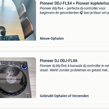
Pioneer DDJ-FLX4 + Pioneer koptelefo
Pioneer ddj-flx4 – perfecte dj-controller voor
beginners én gevorderden 🎧 ben je klaar om je
skills naar een hoger niveau te tillen? Dan is d
pioneer ddj-flx4 precies wat je zoekt! Deze con
Nieuw
Ophalen
Pioneer DJ DDJ-FLX6
Pioneer dj ddj-flx6 4-kanaals dj controller in ne
staat. Werkt zonder problemen en getest met
rekordbox en serato dj pro. Usb powered, dus
extra voeding nodig. Ideaal voor thuisgebruik, 
set
Gebruikt
Ophalen of Verzenden