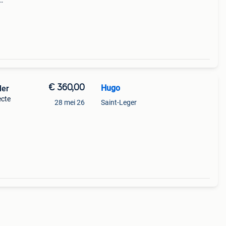
thuis
€ 360,00
Hugo
ler
ecte
28 mei 26
Saint-Leger
 de
s