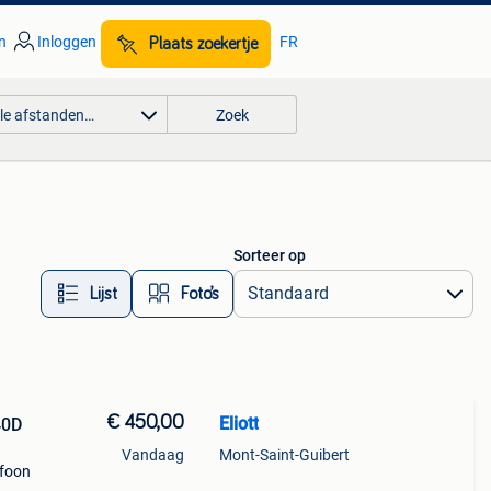
n
Inloggen
FR
Plaats zoekertje
lle afstanden…
Zoek
Sorteer op
Lijst
Foto’s
€ 450,00
Eliott
40D
Vandaag
Mont-Saint-Guibert
efoon