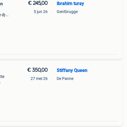
€ 245,00
ibrahim turay
on
5 jun 26
Gentbrugge
 dj-
eze
trol
€ 350,00
Stiffany Queen
tte
27 mei 26
De Panne
 geen
dj-