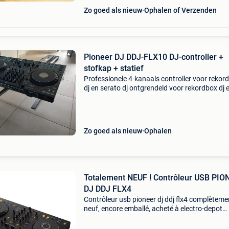
Zo goed als nieuw
Ophalen of Verzenden
Pioneer DJ DDJ-FLX10 DJ-controller +
stofkap + statief
Professionele 4-kanaals controller voor rekor
dj en serato dj ontgrendeld voor rekordbox dj 
serato dj pro door hardwareontgrendeling me
nieuwe „track separation” -functie kun je drum
zang
Zo goed als nieuw
Ophalen
Totalement NEUF ! Contrôleur USB PIO
DJ DDJ FLX4
Contrôleur usb pioneer dj ddj flx4 complèteme
neuf, encore emballé, acheté à electro-depot
299,00€. Visible sur ixelles.