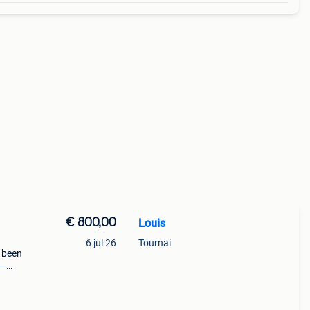
€ 800,00
Louis
6 jul 26
Tournai
s been
y—
 of
a