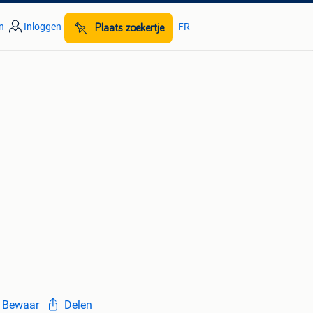
n
Inloggen
FR
Plaats zoekertje
Bewaar
Delen