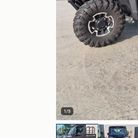
1
/
5