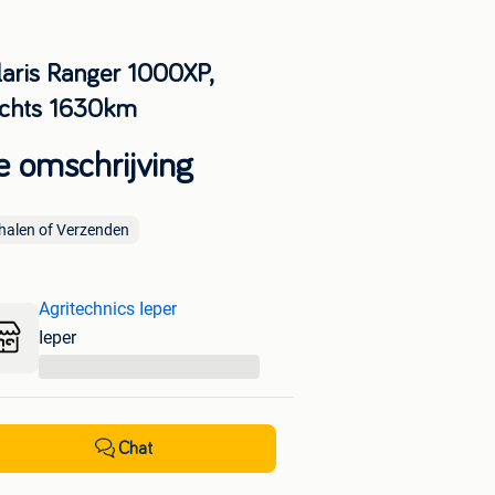
laris Ranger 1000XP,
echts 1630km
e omschrijving
halen of Verzenden
Agritechnics Ieper
Ieper
...
Chat