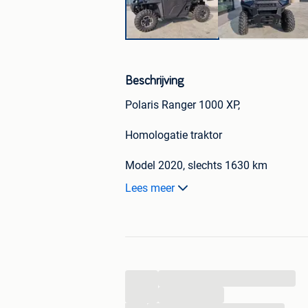
Beschrijving
Polaris Ranger 1000 XP,
Homologatie traktor
Model 2020, slechts 1630 km
Lees meer
Gesloten deluxe cabine
Deuren uitgerust met elektrische rame
In zeer goede staat
Meer info,
...
Agri Technics bv
...
Info@agritechnics.be