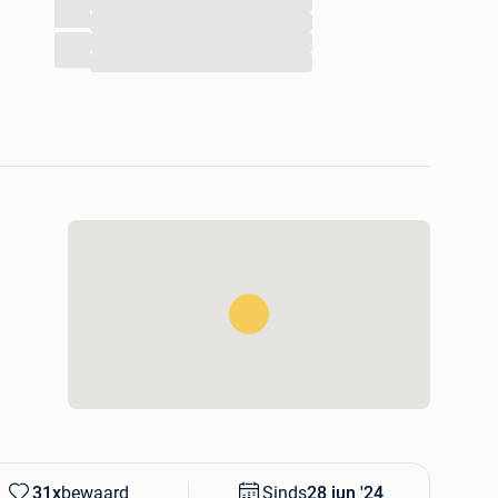
...
...
...
...
31x
bewaard
Sinds
28 jun '24