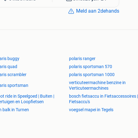
Meld aan 2dehands
aris buggy
polaris ranger
aris quad
polaris sportsman 570
aris scrambler
polaris sportsman 1000
verticuteermachine benzine in
aris sportsman
Verticuteermachines
ot ride in Speelgoed | Buiten |
bosch fietsaccu in Fietsaccessoires |
rtuigen en Loopfietsen
Fietsaccu's
n balk in Turnen
voegsel mapei in Tegels