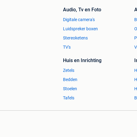
Audio, Tv en Foto
A
Digitale camera's
Luidspreker boxen
O
Stereoketens
P
TV's
V
Huis en Inrichting
Zetels
H
Bedden
H
Stoelen
H
Tafels
B