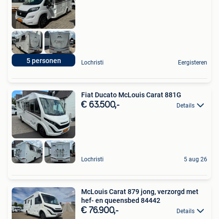
5 personen
Lochristi
Eergisteren
Fiat Ducato McLouis Carat 881G
€ 63.500,-
Details
Lochristi
5 aug 26
McLouis Carat 879 jong, verzorgd met
hef- en queensbed 84442
€ 76.900,-
Details