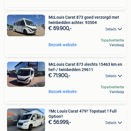
McLouis Carat 873 goed verzorgd met
twinbedden achter. 93504
€ 69.900,-
Details
Topadvertentie
Bezoek website
Vandaag
McLouis Carat 873 slechts 15463 km en
hef-/ twinbedden 29611
€ 71.900,-
Details
Topadvertentie
Bezoek website
Vandaag
‼️Mc Louis Carat 479‼️ Topstaat ‼️ Full
Option‼️
€ 56.999,-
Details