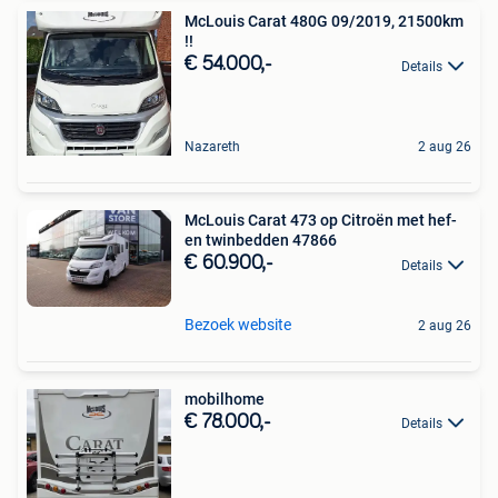
McLouis Carat 480G 09/2019, 21500km
!!
€ 54.000,-
Details
Nazareth
2 aug 26
McLouis Carat 473 op Citroën met hef-
en twinbedden 47866
€ 60.900,-
Details
Bezoek website
2 aug 26
mobilhome
€ 78.000,-
Details