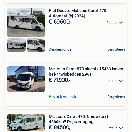
Fiat Ducato McLouis Carat 470
Automaat (bj 2024)
€ 69.500,-
Details
Dendermonde
Eergisteren
McLouis Carat 873 slechts 15463 km en
hef-/ twinbedden 29611
€ 71.900,-
Details
Bezoek website
Eergisteren
Mc Louis Carat 470, Nieuwstaat
4500km!! Prijsverlaging
€ 84.500,-
Details