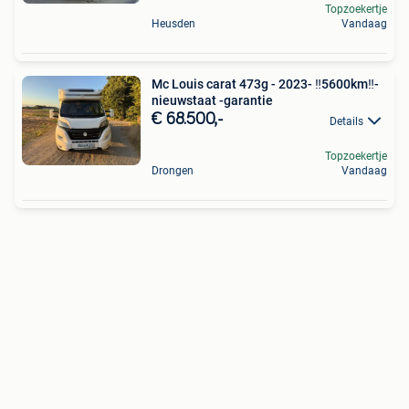
Topzoekertje
Heusden
Vandaag
Mc Louis carat 473g - 2023- ‼️5600km‼️-
nieuwstaat -garantie
€ 68.500,-
Details
Topzoekertje
Drongen
Vandaag