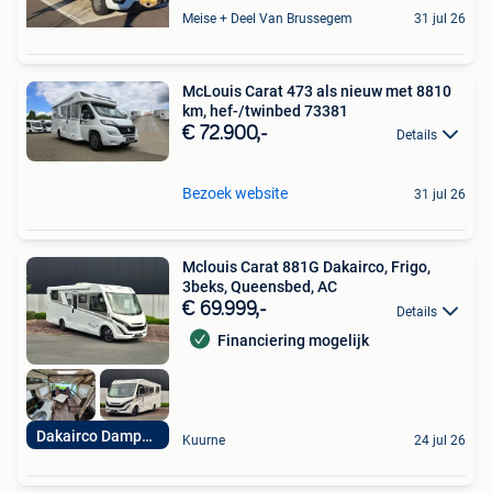
Meise + Deel Van Brussegem
31 jul 26
McLouis Carat 473 als nieuw met 8810
km, hef-/twinbed 73381
€ 72.900,-
Details
Bezoek website
31 jul 26
Mclouis Carat 881G Dakairco, Frigo,
3beks, Queensbed, AC
€ 69.999,-
Details
Financiering mogelijk
Dakairco Dampkap
Kuurne
24 jul 26