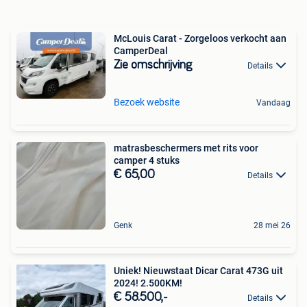
McLouis Carat - Zorgeloos verkocht aan
CamperDeal
Zie omschrijving
Details
Bezoek website
Vandaag
matrasbeschermers met rits voor
camper 4 stuks
€ 65,00
Details
Genk
28 mei 26
Uniek! Nieuwstaat Dicar Carat 473G uit
2024! 2.500KM!
€ 58.500,-
Details