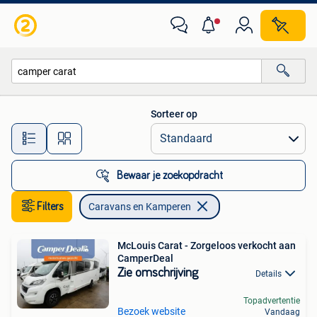
Caravans en Kamperen
Sorteer op
Alle afstanden…
Bewaar je zoekopdracht
Filters
Caravans en Kamperen
McLouis Carat - Zorgeloos verkocht aan
CamperDeal
Zie omschrijving
Details
Topadvertentie
Bezoek website
Vandaag