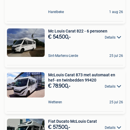
Harelbeke
1 aug 26
Mc Louis Carat 822 - 6 personen
€ 54.500,-
Details
Sint-Martens-Lierde
25 jul 26
McLouis Carat 873 met automaat en
hef- en twinbedden 99420
€ 78.900,-
Details
Wetteren
25 jul 26
Fiat Ducato McLouis Carat
€ 57.500,-
Details