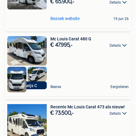
€ 65.900,-
Details
Bezoek website
19 jun 26
Mc Louis Carat 480 G
€ 47.995,-
Details
rijbewijs C
Beerse
Eergisteren
Recente Mc Louis Carat 473 als nieuw!
€ 73.500,-
Details