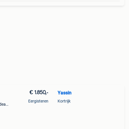
€ 1.850,-
Yassin
Eergisteren
Kortrijk
deaal
orte
rfect