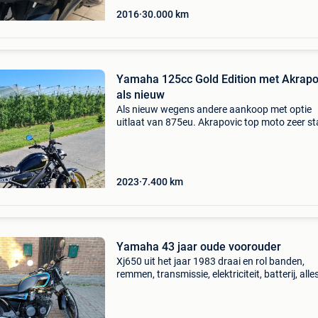
2016
30.000
km
Yamaha 125cc Gold Edition met Akrapo
als nieuw
Als nieuw wegens andere aankoop met optie
uitlaat van 875eu. Akrapovic top moto zeer st
en top om te beginnen..
2023
7.400
km
Yamaha 43 jaar oude voorouder
Xj650 uit het jaar 1983 draai en rol banden,
remmen, transmissie, elektriciteit, batterij, alles
orde maar kleine problemen met het contact, 
snelheidsmeter, de uitlaatpijpen en de stoelbe