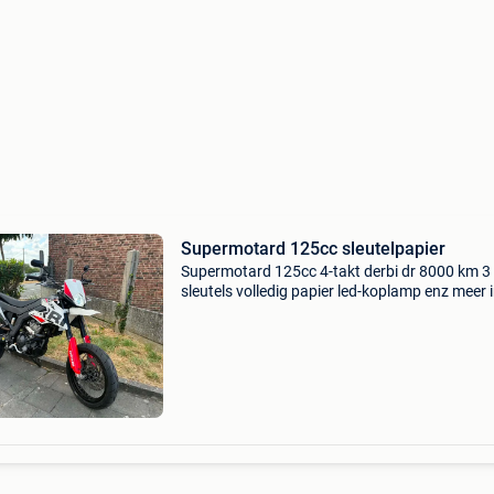
Supermotard 125cc sleutelpapier
Supermotard 125cc 4-takt derbi dr 8000 km 3
sleutels volledig papier led-koplamp enz meer 
privébericht in één keer beschikbaar 2000€ ta
cbr crf yzf raptor 660 harley davidson buggy
superm