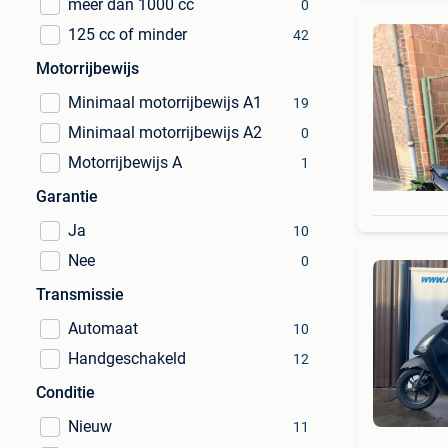
meer dan 1000 cc
0
125 cc of minder
42
Motorrijbewijs
Minimaal motorrijbewijs A1
19
Minimaal motorrijbewijs A2
0
Motorrijbewijs A
1
Garantie
Ja
10
Nee
0
Transmissie
Automaat
10
Handgeschakeld
12
Conditie
Nieuw
11