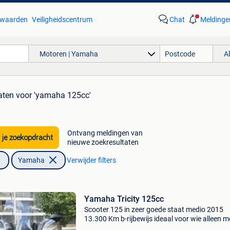
waarden
Veiligheidscentrum
Chat
Meldinge
Motoren | Yamaha
A
aten
voor 'yamaha 125cc'
Ontvang meldingen van
 je zoekopdracht
nieuwe zoekresultaten
Yamaha
Verwijder filters
Yamaha Tricity 125cc
Scooter 125 in zeer goede staat medio 2015
13.300 Km b-rijbewijs ideaal voor wie alleen m
een b-rijbewijs een 125cc wil besturen