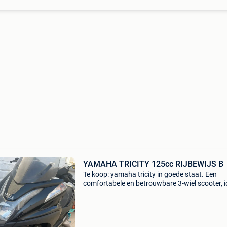
YAMAHA TRICITY 125cc RIJBEWIJS B
Te koop: yamaha tricity in goede staat. Een
comfortabele en betrouwbare 3-wiel scooter, i
voor dagelijks gebruik, woon-werkverkeer of k
ritten. ✅ Kilometerstand: 30.000 Km ✅ rijdt pe
✅ z