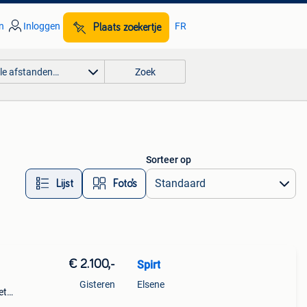
n
Inloggen
FR
Plaats zoekertje
lle afstanden…
Zoek
Sorteer op
Lijst
Foto’s
€ 2.100,-
Spirt
Gisteren
Elsene
et