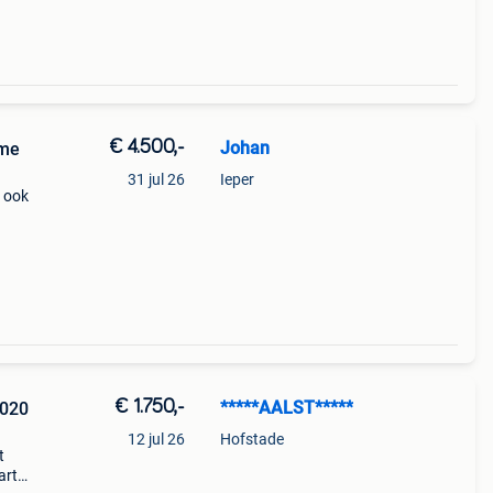
€ 4.500,-
Johan
ame
31 jul 26
Ieper
t ook
r is
.
€ 1.750,-
*****AALST*****
2020
12 jul 26
Hofstade
t
art