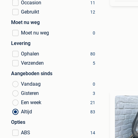
Occasion
11
Gebruikt
12
Moet nu weg
Moet nu weg
0
Levering
Ophalen
80
Verzenden
5
Aangeboden sinds
Vandaag
0
Gisteren
3
Een week
21
Altijd
83
Opties
ABS
14