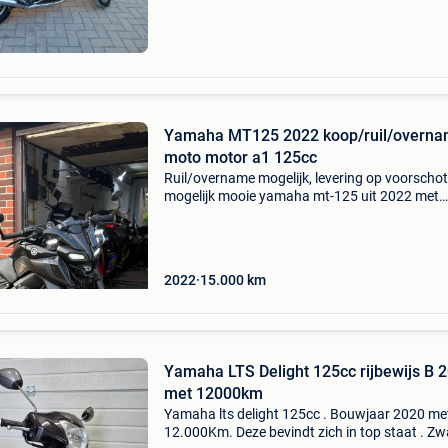
Yamaha MT125 2022 koop/ruil/overn
moto motor a1 125cc
Ruil/overname mogelijk, levering op voorscho
mogelijk mooie yamaha mt-125 uit 2022 met
15.000 Km. De motor is in zeer nette staat en e
niks aan te doen – gewoon instappen en rijden
Uitgerust
2022
15.000
km
Yamaha LTS Delight 125cc rijbewijs B 
met 12000km
Yamaha lts delight 125cc . Bouwjaar 2020 me
12.000Km. Deze bevindt zich in top staat . Zw