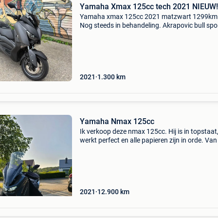
Yamaha Xmax 125cc tech 2021 NIEUW!
Yamaha xmax 125cc 2021 matzwart 1299km!
Nog steeds in behandeling. Akrapovic bull spor
geleverd met originele accessoires info: motor:
eencilinder, 4-takt, euro5 start: elektrisch „stop
2021
1.300
km
Yamaha Nmax 125cc
Ik verkoop deze nmax 125cc. Hij is in topstaat,
werkt perfect en alle papieren zijn in orde. Van
bouwjaar 2021 en je krijgt er ook een laag
windscherm bij. Heeft 12 900 kms gelopen.
2021
12.900
km