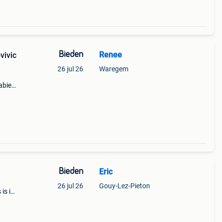
Bieden
Renee
vivic
26 jul 26
Waregem
abiel
Bieden
Eric
26 jul 26
Gouy-Lez-Pieton
 is in
de
kled