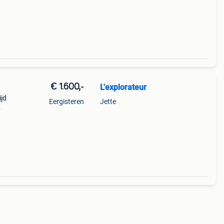
€ 1.600,-
L'explorateur
ijd
Eergisteren
Jette