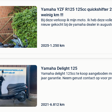
Yamaha YZF R125 125cc quickshifter 
weinig km !!!
Bij deze verkoop ik mijn moto. Ik heb deze voll
nieuw gekocht bij de yamaha dealer in august
2025. De moto is dus nog geen een jaar oud. 
is altijd goed onderhouden geweest en heeft alt
2025
1.250
km
Yamaha Delight 125
Yamaha delight 125cc te koop aangeboden m
jaar garantie. Neem gerust contact op voor pr
of een bezichtiging. Met vriendelijke groet tea
motorshop eeklo +32 (0)9 377 88 4
2021
6.812
km