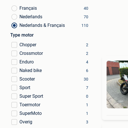
Français
40
Nederlands
70
Nederlands & Français
110
Type motor
Chopper
2
Crossmotor
2
Enduro
4
Naked bike
6
Scooter
30
Sport
7
Super Sport
0
Toermotor
1
SuperMoto
1
Overig
3