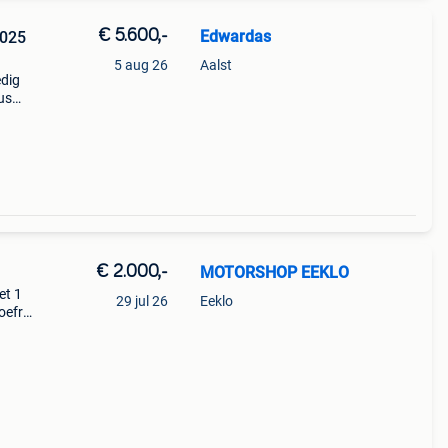
€ 5.600,-
Edwardas
2025
5 aug 26
Aalst
edig
us
Moto
ijd i
€ 2.000,-
MOTORSHOP EEKLO
et 1
29 jul 26
Eeklo
oefrit
m