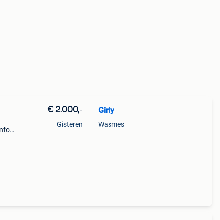
€ 2.000,-
Girly
Gisteren
Wasmes
info
gs: