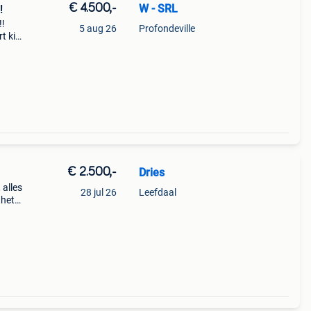
€ 4.500,-
W - SRL
!
!
5 aug 26
Profondeville
t kit
 & st
€ 2.500,-
Dries
 alles
28 jul 26
Leefdaal
 het