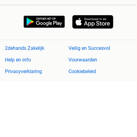
2dehands Zakelijk
Veilig en Succesvol
Help en info
Voorwaarden
Privacyverklaring
Cookiebeleid
Privacyvoorkeuren
Over 2dehands
Adevinta
Sitemap
2dehands is niet aansprakelijk voor (gevolg)schade die voortkomt