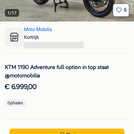
6
1
/
17
Moto Mobilia
Kortrijk
...
KTM 1190 Adventure full option in top staat
@motomobilia
€ 6.999,00
Ophalen