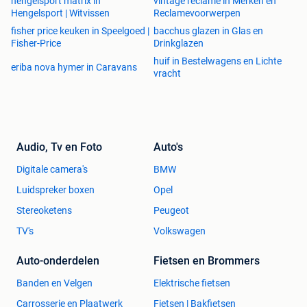
hengelsport matrix in
vintage reclame in Merken en
Hengelsport | Witvissen
Reclamevoorwerpen
Onze advertenties worden met de grootste zorg
fisher price keuken in Speelgoed |
bacchus glazen in Glas en
samengesteld. Ondanks alle inspanningen kan er een fout
Fisher-Price
Drinkglazen
in de advertentie voorkomen. Er kunnen geen rechten
huif in Bestelwagens en Lichte
eriba nova hymer in Caravans
worden ontleend aan de advertentie.
vracht
Audio, Tv en Foto
Auto's
Digitale camera's
BMW
Luidspreker boxen
Opel
Stereoketens
Peugeot
TV's
Volkswagen
Auto-onderdelen
Fietsen en Brommers
Banden en Velgen
Elektrische fietsen
Carrosserie en Plaatwerk
Fietsen | Bakfietsen