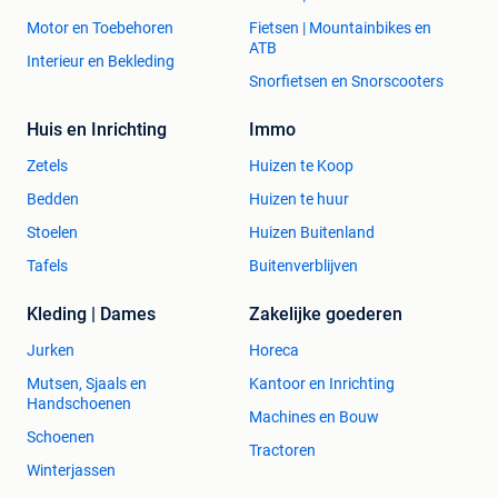
Motor en Toebehoren
Fietsen | Mountainbikes en
ATB
Interieur en Bekleding
Snorfietsen en Snorscooters
Huis en Inrichting
Immo
Zetels
Huizen te Koop
Bedden
Huizen te huur
Stoelen
Huizen Buitenland
Tafels
Buitenverblijven
Kleding | Dames
Zakelijke goederen
Jurken
Horeca
Mutsen, Sjaals en
Kantoor en Inrichting
Handschoenen
Machines en Bouw
Schoenen
Tractoren
Winterjassen