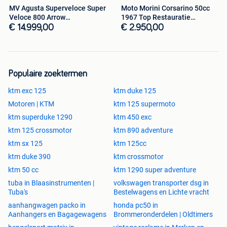
MV Agusta Superveloce Super
Moto Morini Corsarino 50cc
Veloce 800 Arrow
1967 Top Restauratie
@motomobilia
@motomobilia
BMW R1200GS / GSA
€ 14.999,00
€ 2.950,00
Ducati Multistrada 1200
Triumph Tiger Explorer 1200
Honda CRF1000L Africa Twin
Populaire zoektermen
ktm exc 125
ktm duke 125
Interesse in deze Oostenrijkse krachtpatser?
De KTM 1190 Adventure is een motor voor wie houdt van
Motoren | KTM
ktm 125 supermoto
dynamiek en techniek. Met zijn elektronische vering en 150
ktm superduke 1290
ktm 450 exc
pk is dit nog steeds een van de best rijdende motoren in
ktm 125 crossmotor
ktm 890 adventure
zijn klasse. Wij zijn
7 dagen op 7 open op afspraak
.
ktm sx 125
ktm 125cc
📞
Bel nu voor een afspraak: 0472 67 78 41
📍
Locatie:
ktm duke 390
ktm crossmotor
@Motomobilia Kortrijk
ktm 50 cc
ktm 1290 super adventure
#ktm #1190adventure #ktm1190 #adventurebike
tuba in Blaasinstrumenten |
volkswagen transporter dsg in
#leovince #readytorace #motomobilia #kortrijk #tekoop
Tuba's
Bestelwagens en Lichte vracht
#2dehands #instamoto #bikelife #motorrijden
aanhangwagen packo in
honda pc50 in
#vlaanderen #belgie #occasie #allroad #touring
Aanhangers en Bagagewagens
Brommeronderdelen | Oldtimers
#globetrotter