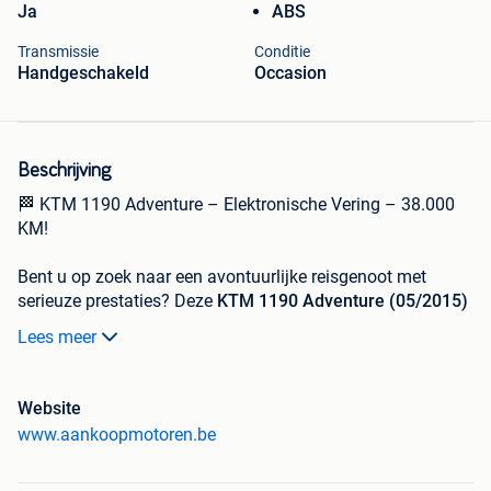
Ja
ABS
Transmissie
Conditie
Handgeschakeld
Occasion
Beschrijving
🏁 KTM 1190 Adventure – Elektronische Vering – 38.000
KM!
Bent u op zoek naar een avontuurlijke reisgenoot met
serieuze prestaties? Deze
KTM 1190 Adventure (05/2015)
is een technisch hoogstandje, volledig uitgerust met
Lees meer
moderne rijhulpsystemen en de juiste upgrades voor
maximaal rijplezier.
Highlights & Specificaties:
Website
www.aankoopmotoren.be
Bouwjaar:
05/2015 (Euro 3 – De versie met de meest