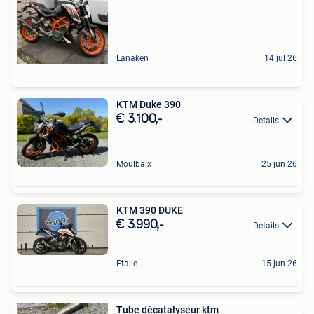
Lanaken
14 jul 26
KTM Duke 390
€ 3.100,-
Details
Moulbaix
25 jun 26
KTM 390 DUKE
€ 3.990,-
Details
Etalle
15 jun 26
Tube décatalyseur ktm