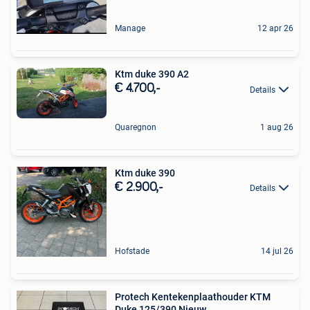
Manage
12 apr 26
Ktm duke 390 A2
€ 4.700,-
Details
Quaregnon
1 aug 26
Ktm duke 390
€ 2.900,-
Details
Hofstade
14 jul 26
Protech Kentekenplaathouder KTM
Duke 125/390 Nieuw