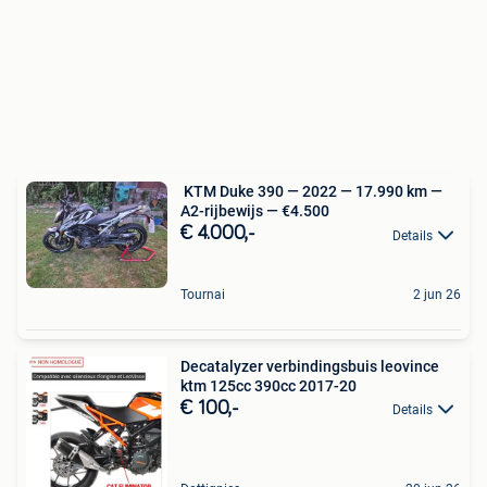
️ KTM Duke 390 — 2022 — 17.990 km —
A2-rijbewijs — €4.500
€ 4.000,-
Details
Tournai
2 jun 26
Decatalyzer verbindingsbuis leovince
ktm 125cc 390cc 2017-20
€ 100,-
Details