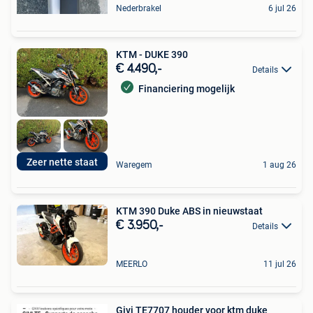
Nederbrakel
6 jul 26
KTM - DUKE 390
€ 4.490,-
Details
Financiering mogelijk
Zeer nette staat
Waregem
1 aug 26
KTM 390 Duke ABS in nieuwstaat
€ 3.950,-
Details
MEERLO
11 jul 26
Givi TE7707 houder voor ktm duke