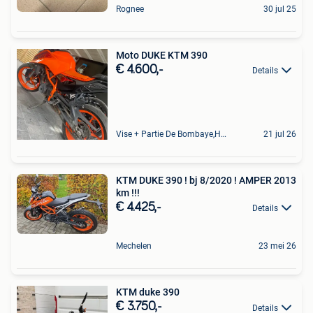
Rognee
30 jul 25
Moto DUKE KTM 390
€ 4.600,-
Details
Vise + Partie De Bombaye,Hac- Court, Hermalle-Ss-Argenteau
21 jul 26
KTM DUKE 390 ! bj 8/2020 ! AMPER 2013
km !!!
€ 4.425,-
Details
Mechelen
23 mei 26
KTM duke 390
€ 3.750,-
Details