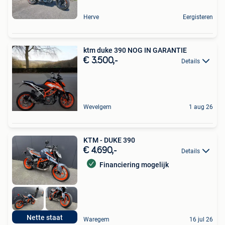
Herve
Eergisteren
ktm duke 390 NOG IN GARANTIE
€ 3.500,-
Details
Wevelgem
1 aug 26
KTM - DUKE 390
€ 4.690,-
Details
Financiering mogelijk
Nette staat
Waregem
16 jul 26