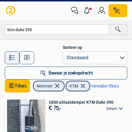
Motoren | KTM
Sorteer op
Alle afstanden…
Bewaar je zoekopdracht
Filters
Motoren
KTM
Verwijder filters
OEM uitlaatdemper KTM Duke 390
€ 75,-
Details