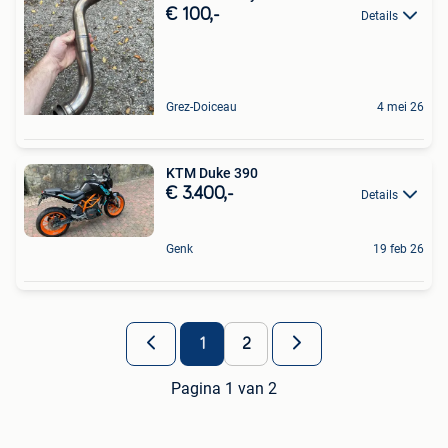
€ 100,-
Details
Grez-Doiceau
4 mei 26
KTM Duke 390
€ 3.400,-
Details
Genk
19 feb 26
1
2
Pagina 1 van 2