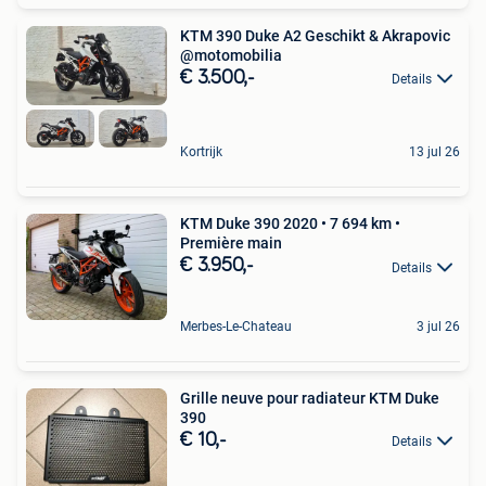
KTM 390 Duke A2 Geschikt & Akrapovic
@motomobilia
€ 3.500,-
Details
Kortrijk
13 jul 26
KTM Duke 390 2020 • 7 694 km •
Première main
€ 3.950,-
Details
Merbes-Le-Chateau
3 jul 26
Grille neuve pour radiateur KTM Duke
390
€ 10,-
Details