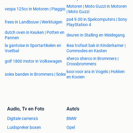
Motoren | Moto Guzzi in Motoren
vespa 125cc in Motoren | Piaggio
| Moto Guzzi
ps4 9.00 in Spelcomputers | Sony
frees in Landbouw | Werktuigen
PlayStation 4
dutch oven in Keuken | Potten en
deuren in Stalling en Weidegang
Pannen
la gantoise in Sportartikelen en
ikea trofast bak in Kinderkamer |
Voetbal
Commodes en Kasten
sherco sherco in Brommers |
golf 1800 motor in Volkswagen
Crossbrommers
kooi voor ara in Vogels | Hokken
solex banden in Brommers | Solex
en Kooien
Audio, Tv en Foto
Auto's
Digitale camera's
BMW
Luidspreker boxen
Opel