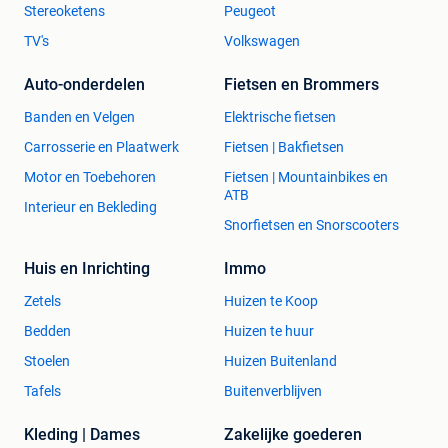
Stereoketens
Peugeot
TV's
Volkswagen
Auto-onderdelen
Fietsen en Brommers
Banden en Velgen
Elektrische fietsen
Carrosserie en Plaatwerk
Fietsen | Bakfietsen
Motor en Toebehoren
Fietsen | Mountainbikes en
ATB
Interieur en Bekleding
Snorfietsen en Snorscooters
Huis en Inrichting
Immo
Zetels
Huizen te Koop
Bedden
Huizen te huur
Stoelen
Huizen Buitenland
Tafels
Buitenverblijven
Kleding | Dames
Zakelijke goederen