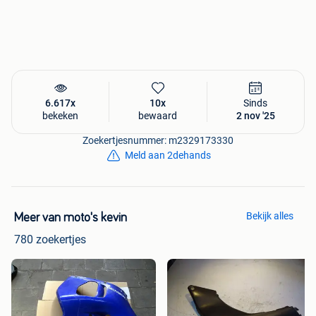
6.617x
10x
Sinds
bekeken
bewaard
2 nov '25
Zoekertjesnummer: m2329173330
Meld aan 2dehands
Bekijk alles
Meer van moto's kevin
780 zoekertjes