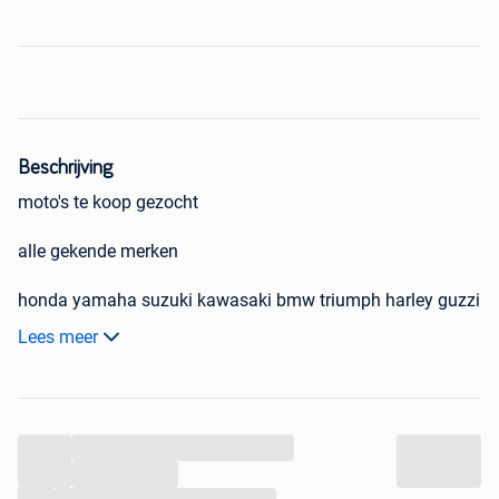
Beschrijving
moto's te koop gezocht
alle gekende merken
honda yamaha suzuki kawasaki bmw triumph harley guzzi
vespa ducati bmw mv agusta enfield
Lees meer
ook moto's met schade
ook oudere modellen
ook oldtimers
...
ook in sommige gevallen 50cc maar dan geen chinese
merken
...
...