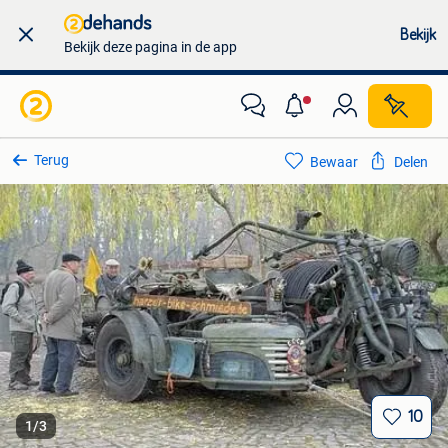
Bekijk
Bekijk deze pagina in de app
Terug
Bewaar
Delen
10
1
/
3