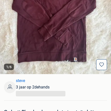
1
/
6
steve
3 jaar op 2dehands
...