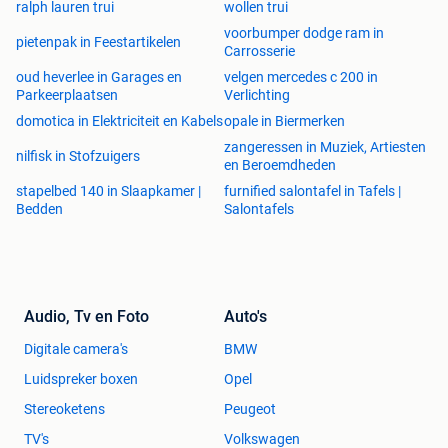
ralph lauren trui
wollen trui
voorbumper dodge ram in
pietenpak in Feestartikelen
Carrosserie
oud heverlee in Garages en
velgen mercedes c 200 in
Parkeerplaatsen
Verlichting
domotica in Elektriciteit en Kabels
opale in Biermerken
zangeressen in Muziek, Artiesten
nilfisk in Stofzuigers
en Beroemdheden
stapelbed 140 in Slaapkamer |
furnified salontafel in Tafels |
Bedden
Salontafels
Audio, Tv en Foto
Auto's
Digitale camera's
BMW
Luidspreker boxen
Opel
Stereoketens
Peugeot
TV's
Volkswagen