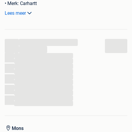
• Merk: Carhartt
• Maat: M (Relaxed Fit)
Lees meer
• Kleur: Pruim/Bordeaux
• Conditie: Zeer goede conditie, zonder haken en ogen
• Details: Contrasterende kraag met ritssluiting, geborduurd
Carhartt-logo aan de onderkant en op het binnenlabel
...
📦 Snelle en zorgvuldige verzending.
...
...
...
...
...
...
...
...
...
...
...
Mons