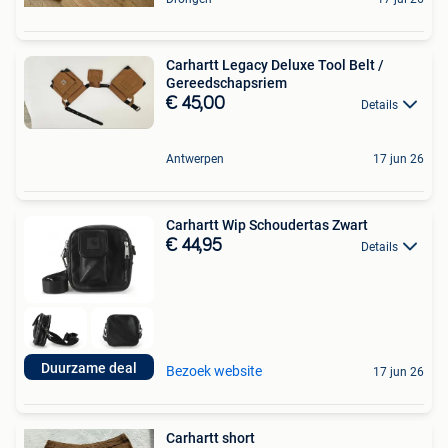
Carhartt Legacy Deluxe Tool Belt /
Gereedschapsriem
€ 45,00
Details
Antwerpen
17 jun 26
Carhartt Wip Schoudertas Zwart
€ 44,95
Details
Duurzame deal
Bezoek website
17 jun 26
Carhartt short