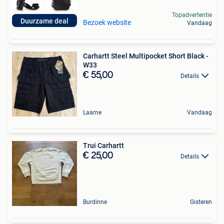
Topadvertentie
Duurzame deal
Bezoek website
Vandaag
Carhartt Steel Multipocket Short Black -
W33
€ 55,00
Details
Laarne
Vandaag
Trui Carhartt
€ 25,00
Details
Burdinne
Gisteren