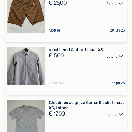
€ 25,00
Details
Mortsel
28 jun 26
mooi hemd Carhartt maat XS
€ 5,00
Details
Hooglede
27 jul 26
Gloednieuwe grijze Carhartt t shirt maat
XS/katoen
€ 17,00
Details