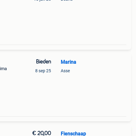
Bieden
Marina
rima
8 sep 25
Asse
€ 20,00
Fienschaap