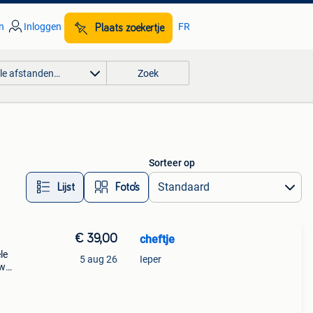
n
Inloggen
FR
Plaats zoekertje
lle afstanden…
Zoek
Sorteer op
Lijst
Foto’s
€ 39,00
cheftje
le
5 aug 26
Ieper
uw
ur