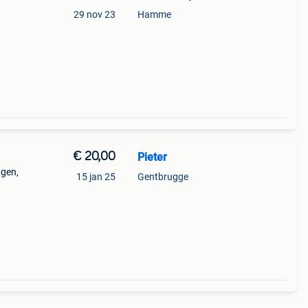
29 nov 23
Hamme
€ 20,00
Pieter
agen,
15 jan 25
Gentbrugge