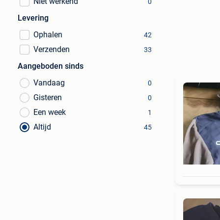
Niet werkend
0
Levering
Ophalen
42
Verzenden
33
Aangeboden sinds
Vandaag
0
Gisteren
0
Een week
1
Altijd
45