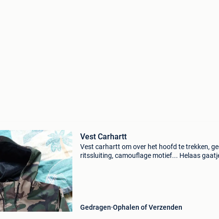
Vest Carhartt
Vest carhartt om over het hoofd te trekken, g
ritssluiting, camouflage motief... Helaas gaatj
de rechter mouw .. Maar te herstellen...
Gedragen
Ophalen of Verzenden