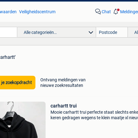
waarden
Veiligheidscentrum
Chat
Meldinge
Alle categorieën…
A
carhartt'
Ontvang meldingen van
 je zoekopdracht
nieuwe zoekresultaten
carhartt trui
Mooie carhartt trui perfecte staat slechts enke
keren gedragen wegens te klein maatje xl nie
120€ betaald geen courier !afhalen aan de de