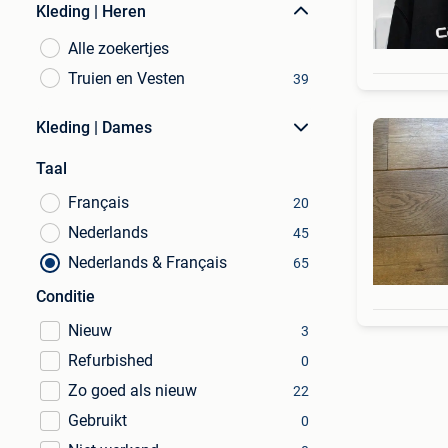
Kleding | Heren
Alle zoekertjes
Truien en Vesten
39
Kleding | Dames
Taal
Français
20
Nederlands
45
Nederlands & Français
65
Conditie
Nieuw
3
Refurbished
0
Zo goed als nieuw
22
Gebruikt
0