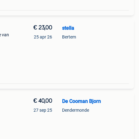
€ 23,00
stella
e van
25 apr 26
Bertem
€ 40,00
De Cooman Bjorn
27 sep 25
Dendermonde