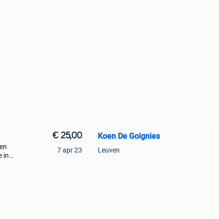
€ 25,00
Koen De Goignies
een
7 apr 23
Leuven
e in