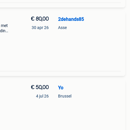
€ 80,00
2dehands85
d met
30 apr 26
Asse
nding
€ 50,00
Yo
4 jul 26
Brussel