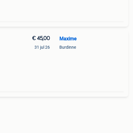
€ 45,00
Maxime
31 jul 26
Burdinne