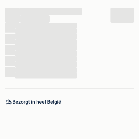
...
...
...
...
...
...
...
...
...
...
...
...
Bezorgt in heel België