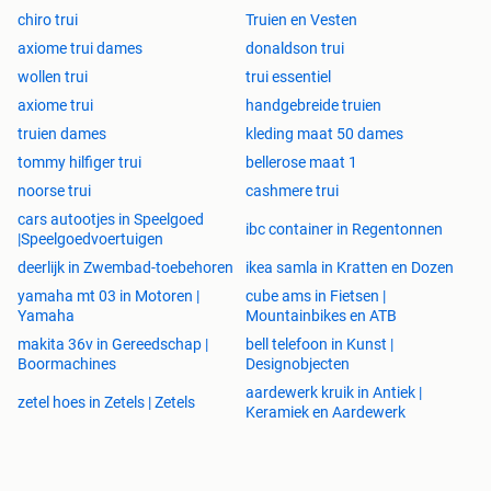
chiro trui
Truien en Vesten
axiome trui dames
donaldson trui
wollen trui
trui essentiel
axiome trui
handgebreide truien
truien dames
kleding maat 50 dames
tommy hilfiger trui
bellerose maat 1
noorse trui
cashmere trui
cars autootjes in Speelgoed
ibc container in Regentonnen
|Speelgoedvoertuigen
deerlijk in Zwembad-toebehoren
ikea samla in Kratten en Dozen
yamaha mt 03 in Motoren |
cube ams in Fietsen |
Yamaha
Mountainbikes en ATB
makita 36v in Gereedschap |
bell telefoon in Kunst |
Boormachines
Designobjecten
aardewerk kruik in Antiek |
zetel hoes in Zetels | Zetels
Keramiek en Aardewerk