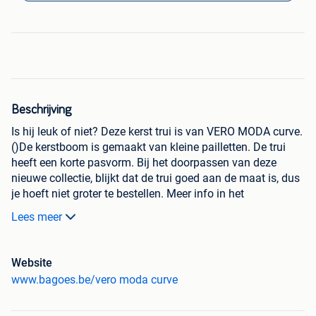
Beschrijving
Is hij leuk of niet? Deze kerst trui is van VERO MODA curve.
()De kerstboom is gemaakt van kleine pailletten. De trui
heeft een korte pasvorm. Bij het doorpassen van deze
nieuwe collectie, blijkt dat de trui goed aan de maat is, dus
je hoeft niet groter te bestellen. Meer info in het
maatschema.
Lees meer
Bagoes plus size fashion de mooiste grote maten merken
bij elkaar. Goede klantenservice. Gratis verzending en
Website
retour. Achteraf Betalen | Snelle levering.
www.bagoes.be/vero moda curve