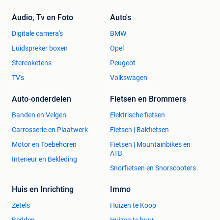
Audio, Tv en Foto
Auto's
Digitale camera's
BMW
Luidspreker boxen
Opel
Stereoketens
Peugeot
TV's
Volkswagen
Auto-onderdelen
Fietsen en Brommers
Banden en Velgen
Elektrische fietsen
Carrosserie en Plaatwerk
Fietsen | Bakfietsen
Motor en Toebehoren
Fietsen | Mountainbikes en
ATB
Interieur en Bekleding
Snorfietsen en Snorscooters
Huis en Inrichting
Immo
Zetels
Huizen te Koop
Bedden
Huizen te huur