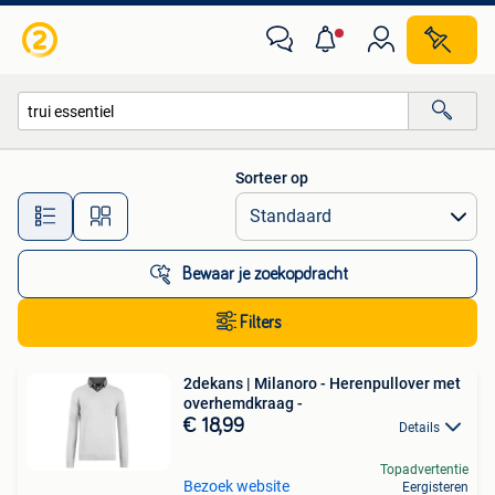
Alle categorieën…
Sorteer op
Alle afstanden…
Bewaar je zoekopdracht
Filters
2dekans | Milanoro - Herenpullover met
overhemdkraag -
€ 18,99
Details
Topadvertentie
Bezoek website
Eergisteren