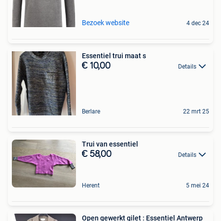
Bezoek website
4 dec 24
Essentiel trui maat s
€ 10,00
Details
Berlare
22 mrt 25
Trui van essentiel
€ 58,00
Details
Herent
5 mei 24
Open gewerkt gilet : Essentiel Antwerp