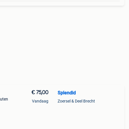
€ 75,00
Splendid
outen
Vandaag
Zoersel & Deel Brecht