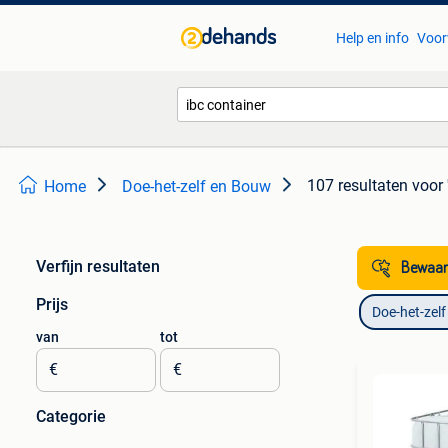
Help en info
Voor
107 resultaten
voor 
Home
Doe-het-zelf en Bouw
Verfijn resultaten
Bewaar
Prijs
Doe-het-zel
van
tot
€
€
Categorie