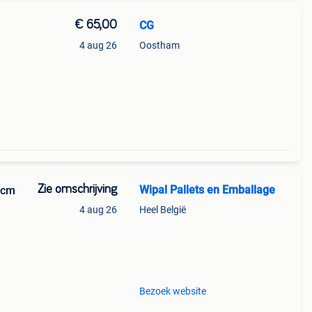
€ 65,00
CG
4 aug 26
Oostham
Zie omschrijving
Wipal Pallets en Emballage
 cm
4 aug 26
Heel België
e
Bezoek website