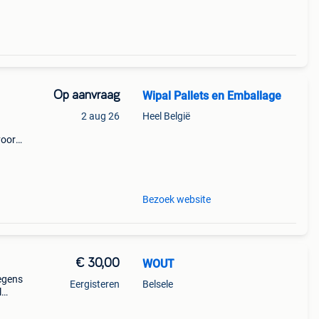
Op aanvraag
Wipal Pallets en Emballage
2 aug 26
Heel België
voor
ndere
Bezoek website
€ 30,00
WOUT
wegens
Eergisteren
Belsele
l