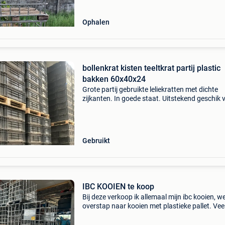
Ophalen
bollenkrat kisten teeltkrat partij plastic
bakken 60x40x24
Grote partij gebruikte leliekratten met dichte
zijkanten. In goede staat. Uitstekend geschik 
teelt van lelies, transport van bollen en vele a
producten. Afmetingen: 600x400x240 mm.
Beschikba
Gebruikt
IBC KOOIEN te koop
Bij deze verkoop ik allemaal mijn ibc kooien, 
overstap naar kooien met plastieke pallet. Vee
beschikbaar