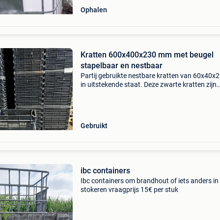
Ophalen
Kratten 600x400x230 mm met beugel
stapelbaar en nestbaar
Partij gebruikte nestbare kratten van 60x40x
in uitstekende staat. Deze zwarte kratten zijn
uitgevoerd met een dichte bodem en geperfor
zijwanden. Voorzien van verzinkte stapelbeug
waardo
Gebruikt
ibc containers
Ibc containers om brandhout of iets anders in 
stokeren vraagprijs 15€ per stuk