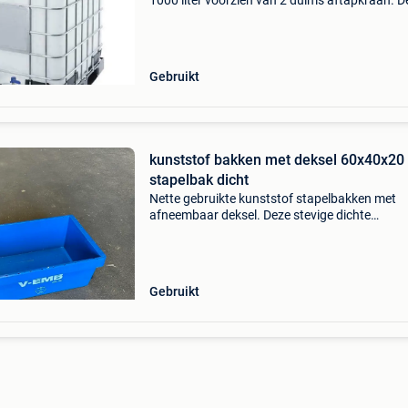
1000 liter voorzien van 2 duims aftapkraan. D
ibc containers zijn slechts 1x gebruikt en afko
uit de voedingsindustrie. Dus geen chemische
restst
Gebruikt
kunststof bakken met deksel 60x40x20
stapelbak dicht
Nette gebruikte kunststof stapelbakken met
afneembaar deksel. Deze stevige dichte
stapelbakken zijn zowel stapelbaar als
inschuifbaar. Bespaart veel ruimte wanneer d
bakken leeg worden opgeslagen. Af
Gebruikt