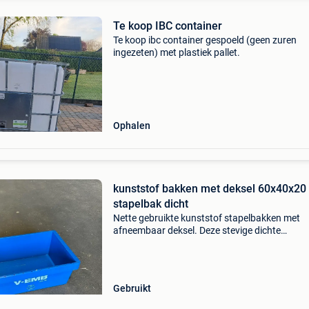
Te koop IBC container
Te koop ibc container gespoeld (geen zuren
ingezeten) met plastiek pallet.
Ophalen
kunststof bakken met deksel 60x40x20
stapelbak dicht
Nette gebruikte kunststof stapelbakken met
afneembaar deksel. Deze stevige dichte
stapelbakken zijn zowel stapelbaar als
inschuifbaar. Bespaart veel ruimte wanneer d
bakken leeg worden opgeslagen. Af
Gebruikt