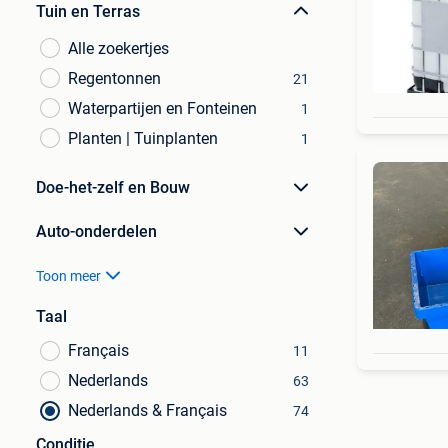
Tuin en Terras
Alle zoekertjes
Regentonnen
21
Waterpartijen en Fonteinen
1
Planten | Tuinplanten
1
Doe-het-zelf en Bouw
Auto-onderdelen
Toon meer
Taal
Français
11
Nederlands
63
Nederlands & Français
74
Conditie