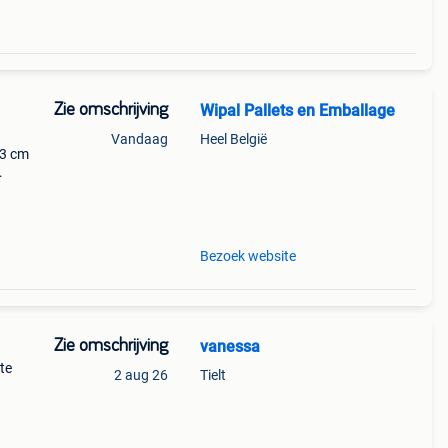
Zie omschrijving
Wipal Pallets en Emballage
Vandaag
Heel België
23 cm
eerde
els
Bezoek website
Zie omschrijving
vanessa
te
2 aug 26
Tielt