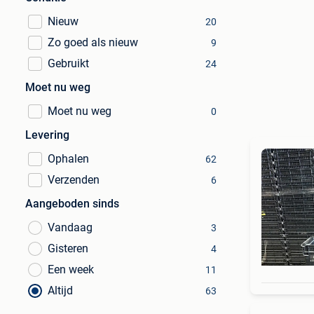
Nieuw
20
Zo goed als nieuw
9
Gebruikt
24
Moet nu weg
Moet nu weg
0
Levering
Ophalen
62
Verzenden
6
Aangeboden sinds
Vandaag
3
Gisteren
4
Een week
11
Altijd
63