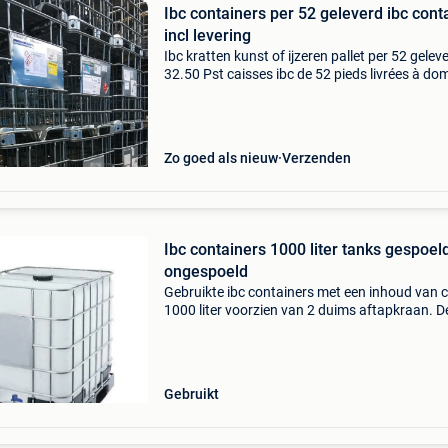
Ibc containers per 52 geleverd ibc cont
incl levering
Ibc kratten kunst of ijzeren pallet per 52 gelev
32.50 Pst caisses ibc de 52 pieds livrées à domi
32,50 euros l&#39;unité let op locatie moet g
toegankelijk zijn en er dient een heftru
Zo goed als nieuw
Verzenden
Ibc containers 1000 liter tanks gespoel
ongespoeld
Gebruikte ibc containers met een inhoud van 
1000 liter voorzien van 2 duims aftapkraan. D
ibc containers zijn slechts 1x gebruikt en afko
uit de voedingsindustrie. Dus geen chemische
restst
Gebruikt