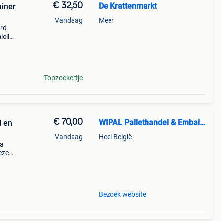
€ 32,50
De Krattenmarkt
ainer
Vandaag
Meer
erd
cile :
oed
Topzoekertje
€ 70,00
WIPAL Pallethandel & Emballage
d en
Vandaag
Heel België
ca
eze
mstig
Bezoek website