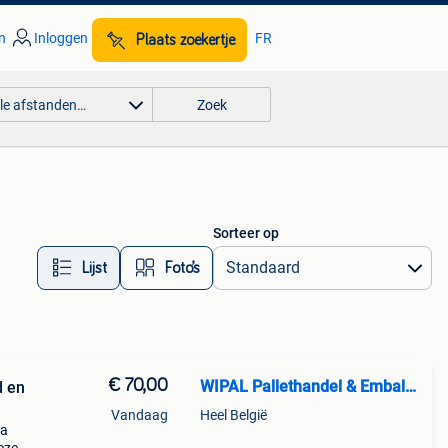
n
Inloggen
FR
Plaats zoekertje
lle afstanden…
Zoek
Sorteer op
Lijst
Foto’s
€ 70,00
WIPAL Pallethandel & Emballage
d en
Vandaag
Heel België
ca