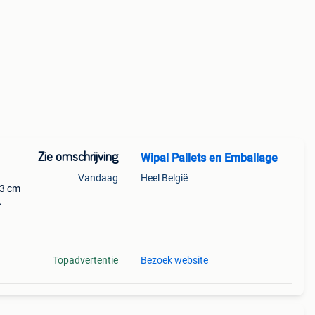
Zie omschrijving
Wipal Pallets en Emballage
Vandaag
Heel België
23 cm
eerde
els
Topadvertentie
Bezoek website