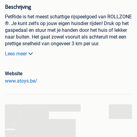
Beschrijving
PetRide is het meest schattige rijspeelgoed van ROLLZONE
®. Je kunt zelfs op jouw eigen huisdier rijden! Druk op het
gaspedaal en stuur met je handen door het huis of lekker
naar buiten. Het gaat zowel vooruit als achteruit met een
prettige snelheid van ongeveer 3 km per uur.
Lees meer
Kenmerken:
Snelheid is &pm; 3 km per uur
Website
Rijdt zowel vooruit als achteruit
www.atoys.be/
Zithoogte: 47 cm
Hoogte stuur / handvaten: 50 cm
Inclusief accu en oplader
Oplaadtijd: 4 - 6 uur
...
Led-indicator wanneer ingeschakeld
...
Geschikt voor rijden op vlakke ondergronden
...
Geschikt voor kinderen tot 7 jaar
...
Maximaal draagvermogen: 50 kg
...
Uitneembare pluche (bekleding) om te wassen