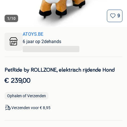
9
1
/
10
ATOYS.BE
6 jaar op 2dehands
...
PetRide by ROLLZONE, elektrisch rijdende Hond
€ 239,00
Ophalen of Verzenden
Verzenden voor € 8,95