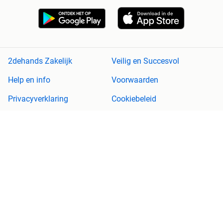
2dehands Zakelijk
Veilig en Succesvol
Help en info
Voorwaarden
Privacyverklaring
Cookiebeleid
Privacyvoorkeuren
Over 2dehands
Adevinta
Sitemap
2dehands is niet aansprakelijk voor (gevolg)schade die voortkomt
uit het gebruik van deze site, dan wel uit fouten of ontbrekende
functionaliteiten op deze site.