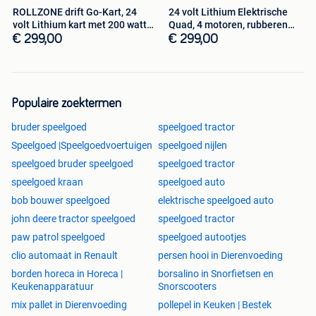
ROLLZONE drift Go-Kart, 24
24 volt Lithium Elektrische
volt Lithium kart met 200 watt
Quad, 4 motoren, rubberen
mo
banden
€ 299,00
€ 299,00
Populaire zoektermen
bruder speelgoed
speelgoed tractor
Speelgoed |Speelgoedvoertuigen
speelgoed nijlen
speelgoed bruder speelgoed
speelgoed tractor
speelgoed kraan
speelgoed auto
bob bouwer speelgoed
elektrische speelgoed auto
john deere tractor speelgoed
speelgoed tractor
paw patrol speelgoed
speelgoed autootjes
clio automaat in Renault
persen hooi in Dierenvoeding
borden horeca in Horeca |
borsalino in Snorfietsen en
Keukenapparatuur
Snorscooters
mix pallet in Dierenvoeding
pollepel in Keuken | Bestek