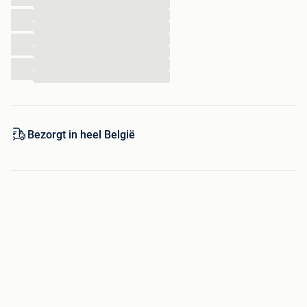
...
Stevig en stabiel ontwerp
...
Productafmetingen: 80 x 48 x 75 cm
...
...
Afmetingen verpakking: 65 x 45 x 70 cm
...
...
...
Bekijk het gehele assortiment op: www.atoys.be
Bezoek eventueel onze showroom in Eindhoven.
ATOYS
Bezorgt in heel België
Mensfortweg 26
5627 BR Eindhoven
Nederland
E-mail: info@atoys.be
Tel. 03 808 13 07
Bekijk de openingstijden op: https://www.atoys.be/contact