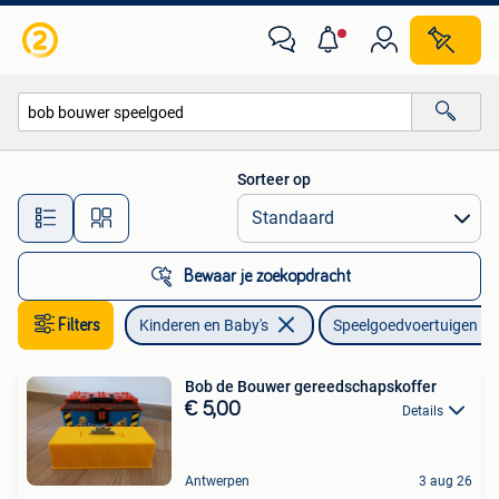
Speelgoed |Speelgoedvoertuigen
Sorteer op
Alle afstanden…
Bewaar je zoekopdracht
Filters
Kinderen en Baby's
Speelgoedvoertuigen
Bob de Bouwer gereedschapskoffer
€ 5,00
Details
Antwerpen
3 aug 26