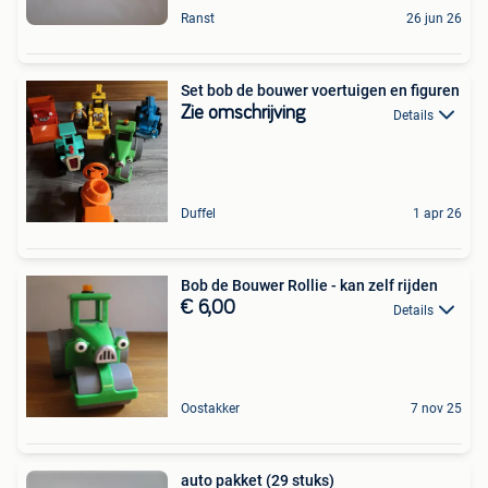
Ranst
26 jun 26
Set bob de bouwer voertuigen en figuren
Zie omschrijving
Details
Duffel
1 apr 26
Bob de Bouwer Rollie - kan zelf rijden
€ 6,00
Details
Oostakker
7 nov 25
auto pakket (29 stuks)