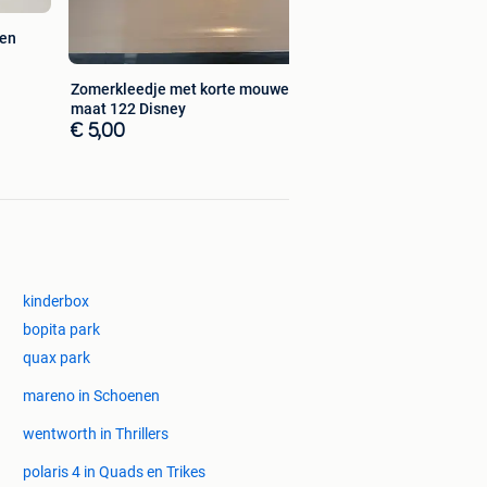
wen
Zomerkleedje met korte mouwen
maat 122 Disney
€ 5,00
kinderbox
bopita park
quax park
mareno in Schoenen
wentworth in Thrillers
polaris 4 in Quads en Trikes