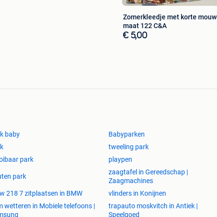
Zomerkleedje met korte mou
maat 122 C&A
€ 5,00
k baby
Babyparken
k
tweeling park
oibaar park
playpen
zaagtafel in Gereedschap |
ten park
Zaagmachines
 218 7 zitplaatsen in BMW
vlinders in Konijnen
 wetteren in Mobiele telefoons |
trapauto moskvitch in Antiek |
msung
Speelgoed