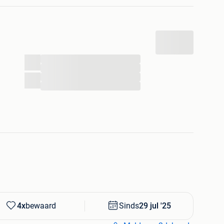
...
...
...
...
4x
bewaard
Sinds
29 jul '25