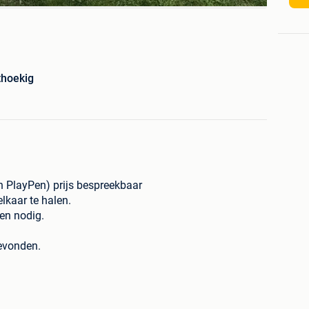
thoekig
n PlayPen) prijs bespreekbaar
elkaar te halen.
en nodig.
gevonden.
 85,0 cm x 65,0 cm bij het hoogste punt
cm) 30,0 cm x 65,0 cm bij het hoogste punt