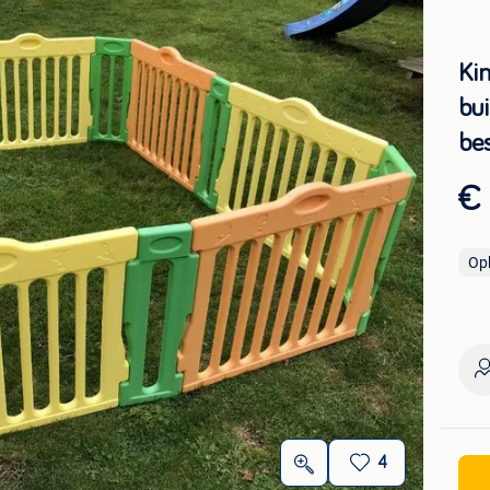
Ki
bui
be
€
Op
4