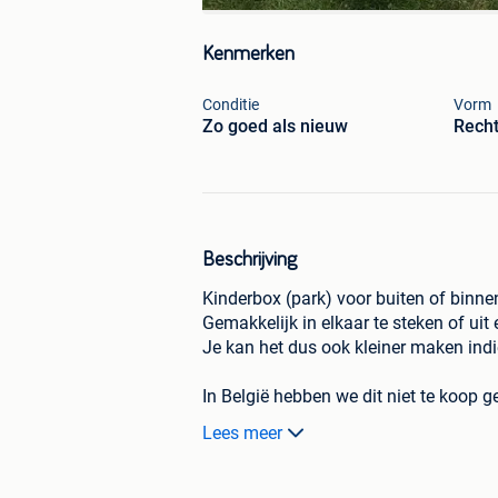
Kenmerken
Conditie
Vorm
Zo goed als nieuw
Rech
Beschrijving
Kinderbox (park) voor buiten of binne
Gemakkelijk in elkaar te steken of uit 
Je kan het dus ook kleiner maken indi
In België hebben we dit niet te koop 
We kochten dit in Nederland.
Lees meer
Afmetingen zijelementen (L x H in cm)
Afmetingen hoek elementen (L x H in 