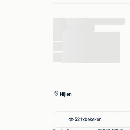
Box is +- 200 x 200cm
8 zijelementen + 8 hoekelementen
...
...
...
...
...
...
...
...
Nijlen
521x
bekeken