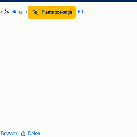
n
Inloggen
FR
Plaats zoekertje
Bewaar
Delen