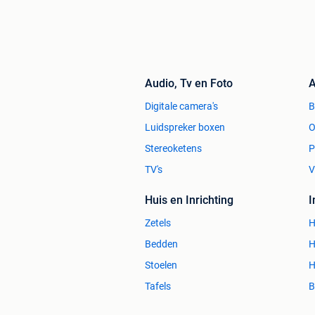
Audio, Tv en Foto
A
Digitale camera's
Luidspreker boxen
O
Stereoketens
P
TV's
V
Huis en Inrichting
Zetels
H
Bedden
H
Stoelen
H
Tafels
B