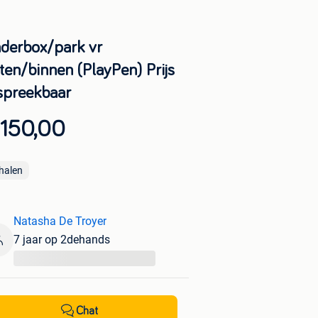
nderbox/park vr
ten/binnen (PlayPen) Prijs
spreekbaar
 150,00
halen
Natasha De Troyer
7 jaar op 2dehands
...
Chat