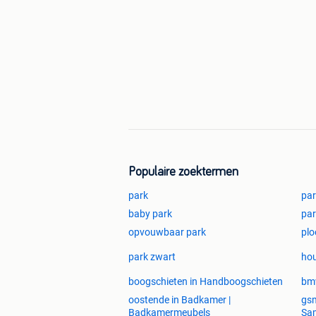
Populaire zoektermen
park
par
baby park
par
opvouwbaar park
plo
park zwart
hou
boogschieten in Handboogschieten
bmw
oostende in Badkamer |
gsm
Badkamermeubels
Sa