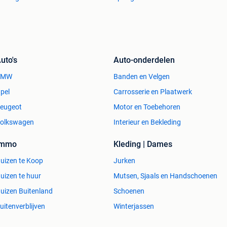
uto's
Auto-onderdelen
BMW
Banden en Velgen
pel
Carrosserie en Plaatwerk
eugeot
Motor en Toebehoren
olkswagen
Interieur en Bekleding
Immo
Kleding | Dames
uizen te Koop
Jurken
uizen te huur
Mutsen, Sjaals en Handschoenen
uizen Buitenland
Schoenen
uitenverblijven
Winterjassen