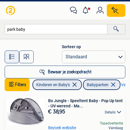
Babyparken
Sorteer op
Alle afstanden…
Bewaar je zoekopdracht
Filters
Kinderen en Baby's
Babyparken
Verwi
Bo Jungle - Speeltent Baby - Pop Up tent
- UV-werend - Ma...
€ 38,95
Details
Topadvertentie
Bezoek website
Vandaag