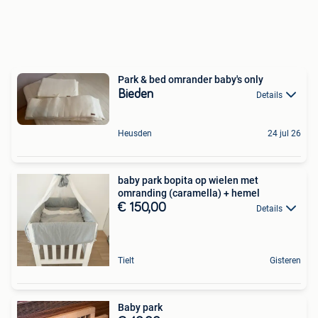
Park & bed omrander baby's only
Bieden
Details
Heusden
24 jul 26
baby park bopita op wielen met
omranding (caramella) + hemel
€ 150,00
Details
Tielt
Gisteren
Baby park