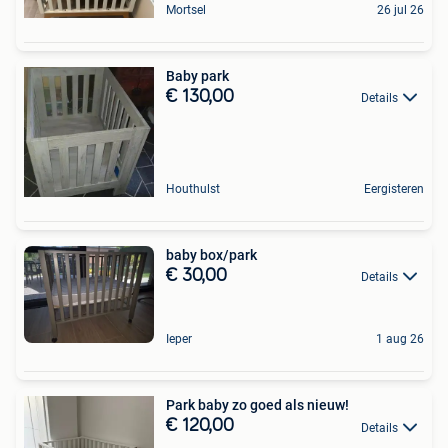
Mortsel
26 jul 26
Baby park
€ 130,00
Details
Houthulst
Eergisteren
baby box/park
€ 30,00
Details
Ieper
1 aug 26
Park baby zo goed als nieuw!
€ 120,00
Details