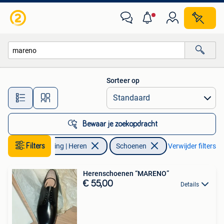
Schoenen
Sorteer op
Alle afstanden…
Bewaar je zoekopdracht
Filters
Kleding | Heren
Schoenen
Verwijder filters
Herenschoenen “MARENO”
€ 55,00
Details