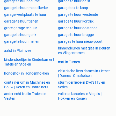
garage te huur deurne
garage te huur aalst
garage te huur middelkerke
garagebox te koop
garage werkplaats te huur
garage te huur westende
garage te huur tienen
garage te huur kortrijk
grote garage te huur
garage te huur oostende
garage te huur genk
garage te huur brugge
garage te huur menen
garages te huur nieuwpoort
binnendeuren met glas in Deuren
aalst in Pluimvee
en Vliegenramen
kinderstoeltjes in Kinderkamer |
mat in Turnen
Tafels en Stoelen
elektrische fiets dames in Fietsen
hondehok in Hondenhokken
| Dames | Omafietsen
container 6m in Machines en
sturm der liebe in Dvd's | Tv en
Bouw | Keten en Containers
Series
anderlecht trui in Truien en
volieres kanaries in Vogels |
Vesten
Hokken en Kooien