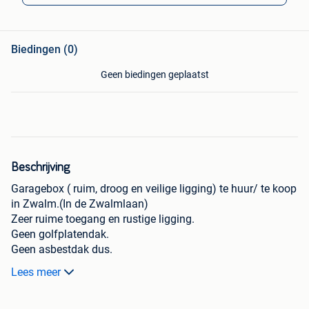
Biedingen (0)
Geen biedingen geplaatst
Beschrijving
Garagebox ( ruim, droog en veilige ligging) te huur/ te koop
in Zwalm.(In de Zwalmlaan)
Zeer ruime toegang en rustige ligging.
Geen golfplatendak.
Geen asbestdak dus.
Wagen, Remorque, opslag ,verhuur..
Lees meer
Geen syndicus, garages staan op zich.
Bieden vanaf 19.000 euro.