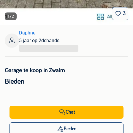
3
1
/
2
Daphne
5 jaar op 2dehands
...
Garage te koop in Zwalm
Bieden
Chat
Bieden