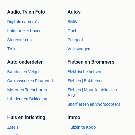
Audio, Tv en Foto
Auto's
Digitale camera's
BMW
Luidspreker boxen
Opel
Stereoketens
Peugeot
TV's
Volkswagen
Auto-onderdelen
Fietsen en Brommers
Banden en Velgen
Elektrische fietsen
Carrosserie en Plaatwerk
Fietsen | Bakfietsen
Motor en Toebehoren
Fietsen | Mountainbikes en
ATB
Interieur en Bekleding
Snorfietsen en Snorscooters
Huis en Inrichting
Immo
Zetels
Huizen te Koop