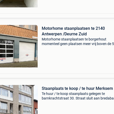
Motorhome staanplaatsen te 2140
Antwerpen /Deurne Zuid
Motorhome staanplaatsen te borgerhout
momenteel geen plaatsen meer vrij boven de 
wel vanaf 01 jan 2027 autostaanplaatsen te 
fietsenstalling en moto staanplaatsen te huur
Staanplaats te koop / te huur Merksem
Te huur / te koop staanplaats gelegen te
barnkrachtstraat 30. Straat sluit aan bredab
Te huur voor 80 euro per maand. Te koop, geli
een mail te sturen.