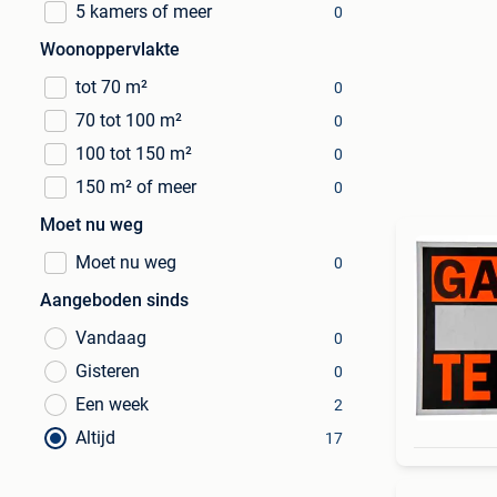
5 kamers of meer
0
Woonoppervlakte
tot 70 m²
0
70 tot 100 m²
0
100 tot 150 m²
0
150 m² of meer
0
Moet nu weg
Moet nu weg
0
Aangeboden sinds
Vandaag
0
Gisteren
0
Een week
2
Altijd
17