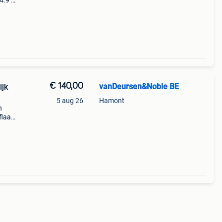
4.9 X
5M
 3
€ 140,00
vanDeursen&Noble BE
jk
5 aug 26
Hamont
n
flaan
 uw