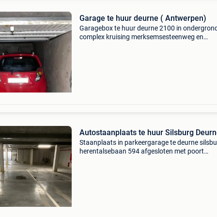
Garage te huur deurne ( Antwerpen)
Garagebox te huur deurne 2100 in ondergron
complex kruising merksemsesteenweg en
bisschoppenhoflaan deurne bisschoppenhofl
287 maximum hoogte inrit 1m80 geen elektrici
noch water voorzien nie
Autostaanplaats te huur Silsburg Deur
Staanplaats in parkeergarage te deurne silsb
herentalsebaan 594 afgesloten met poort
afstandsbediening. Geen extra kosten.