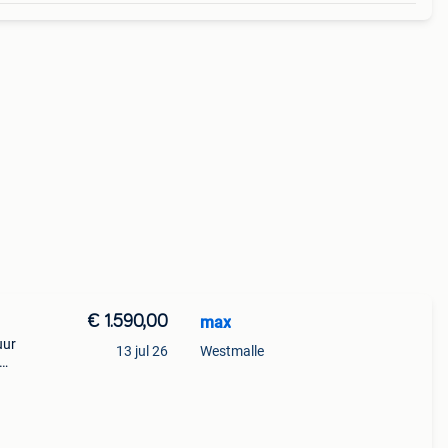
€ 1.590,00
max
uur
13 jul 26
Westmalle