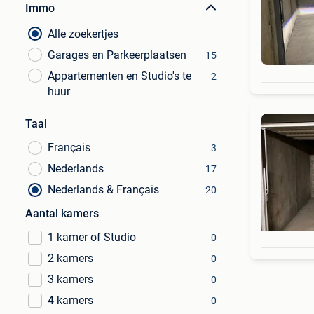
Immo
Alle zoekertjes
Garages en Parkeerplaatsen
15
Appartementen en Studio's te
2
huur
Taal
Français
3
Nederlands
17
Nederlands & Français
20
Aantal kamers
1 kamer of Studio
0
2 kamers
0
3 kamers
0
4 kamers
0