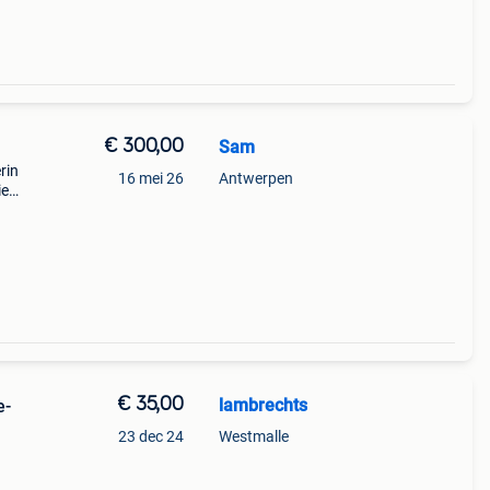
€ 300,00
Sam
rin
16 mei 26
Antwerpen
ie
€ 35,00
lambrechts
e-
23 dec 24
Westmalle