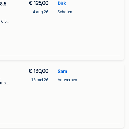
€ 125,00
Dirk
8,5
4 aug 26
Schoten
 6,5
at
l
€ 130,00
Sam
4
16 mei 26
Antwerpen
u.b.