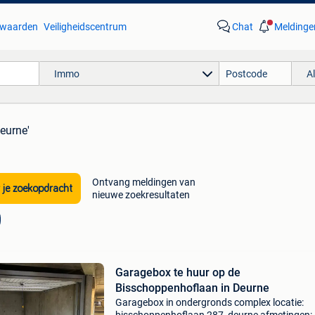
waarden
Veiligheidscentrum
Chat
Meldinge
Immo
A
deurne'
Ontvang meldingen van
 je zoekopdracht
nieuwe zoekresultaten
Garagebox te huur op de
Bisschoppenhoflaan in Deurne
Garagebox in ondergronds complex locatie: