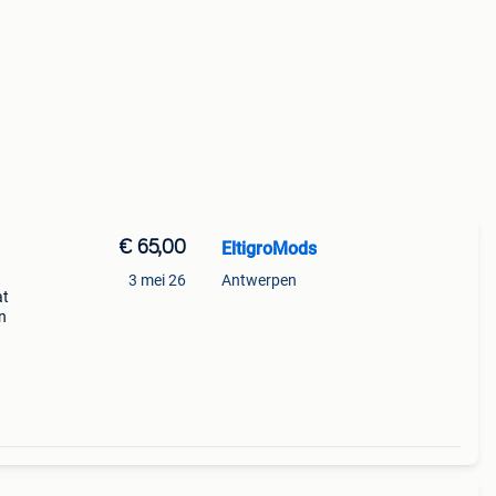
€ 65,00
EltigroMods
3 mei 26
Antwerpen
at
n