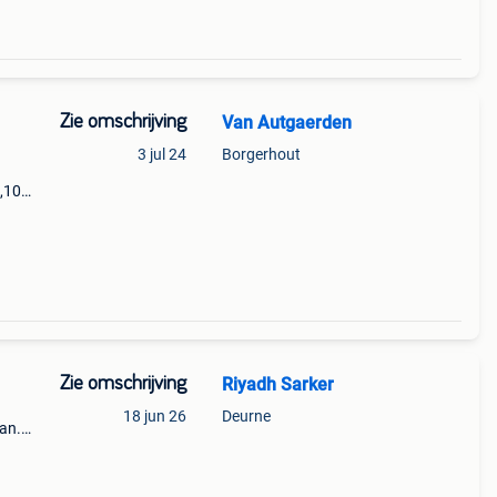
Zie omschrijving
Van Autgaerden
3 jul 24
Borgerhout
5,10m
huur
Zie omschrijving
Riyadh Sarker
18 jun 26
Deurne
aan.
eve