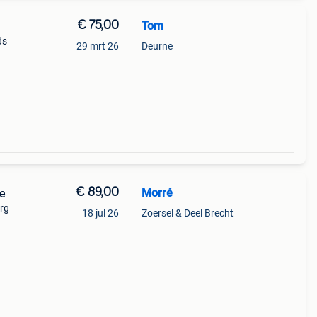
€ 75,00
Tom
ds
29 mrt 26
Deurne
aan
teit
€ 89,00
Morré
ne
urg
18 jul 26
Zoersel & Deel Brecht