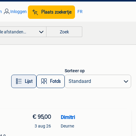
n
Inloggen
FR
Plaats zoekertje
lle afstanden…
Zoek
Sorteer op
Lijst
Foto’s
€ 95,00
Dimitri
3 aug 26
Deurne