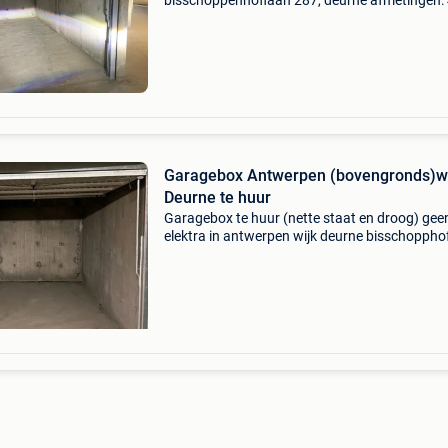
bisschoppenhoflaan 287, deurne afmetingen: 
2.45M max inrij hoogte van het complex: 1.8
gemeenschappelijke poort te openen met gsm
maanden waarborg
Garagebox Antwerpen (bovengronds)wi
Deurne te huur
Garagebox te huur (nette staat en droog) gee
elektra in antwerpen wijk deurne bisschoppho
287 achter het aparte complex liggen deze
garageboxen in een beveiligde omgeving plan
bezichtigingen