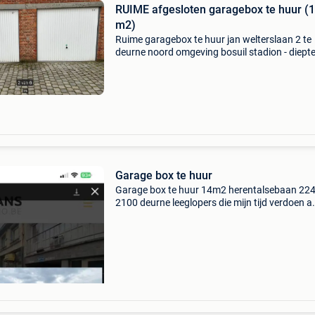
RUIME afgesloten garagebox te huur (1
m2)
Ruime garagebox te huur jan welterslaan 2 te
deurne noord omgeving bosuil stadion - diepte
meter ! - Breedte : 2,85 meter ! Kurk droge sta
nieuw dak, bovengronds, nieuwe garage kante
poort veil
Garage box te huur
Garage box te huur 14m2 herentalsebaan 22
2100 deurne leeglopers die mijn tijd verdoen a.
Niet reageren !