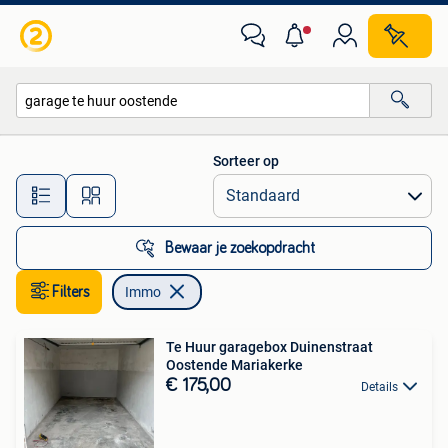
Immo
Sorteer op
Alle afstanden…
Bewaar je zoekopdracht
Filters
Immo
Te Huur garagebox Duinenstraat
Oostende Mariakerke
€ 175,00
Details