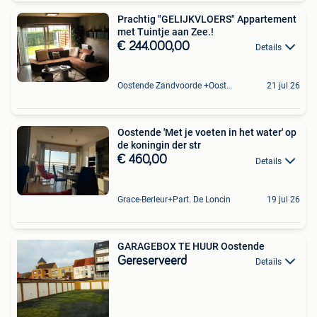
Prachtig "GELIJKVLOERS" Appartement
met Tuintje aan Zee.!
€ 244.000,00
Details
Oostende Zandvoorde +Oostende
21 jul 26
Oostende 'Met je voeten in het water' op
de koningin der str
€ 460,00
Details
Grace-Berleur+Part. De Loncin
19 jul 26
GARAGEBOX TE HUUR Oostende
Gereserveerd
Details