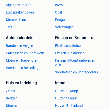
Digitale camera's
BMW
Luidspreker boxen
Opel
Stereoketens
Peugeot
TV's
Volkswagen
Auto-onderdelen
Fietsen en Brommers
Banden en Velgen
Elektrische fietsen
Carrosserie en Plaatwerk
Fietsen | Bakfietsen
Motor en Toebehoren
Fietsen | Mountainbikes en
ATB
Interieur en Bekleding
Snorfietsen en Snorscooters
Huis en Inrichting
Immo
Zetels
Huizen te Koop
Bedden
Huizen te huur
Stoelen
Huizen Buitenland