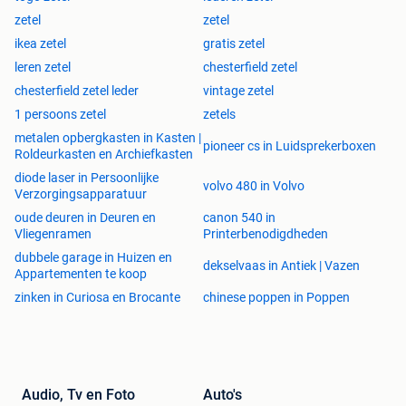
zetel
zetel
ikea zetel
gratis zetel
leren zetel
chesterfield zetel
chesterfield zetel leder
vintage zetel
1 persoons zetel
zetels
metalen opbergkasten in Kasten |
pioneer cs in Luidsprekerboxen
Roldeurkasten en Archiefkasten
diode laser in Persoonlijke
volvo 480 in Volvo
Verzorgingsapparatuur
oude deuren in Deuren en
canon 540 in
Vliegenramen
Printerbenodigdheden
dubbele garage in Huizen en
dekselvaas in Antiek | Vazen
Appartementen te koop
zinken in Curiosa en Brocante
chinese poppen in Poppen
Audio, Tv en Foto
Auto's