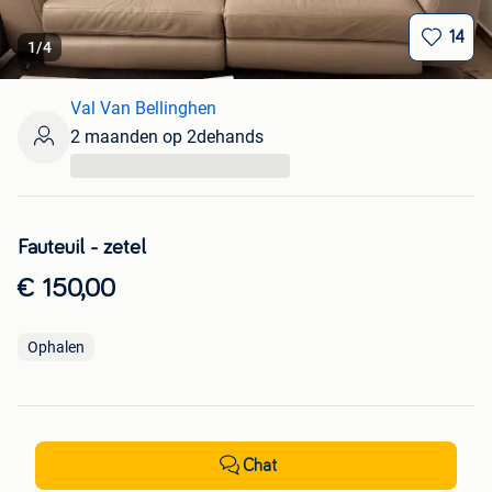
14
1
/
4
Val Van Bellinghen
2 maanden op 2dehands
...
Fauteuil - zetel
€ 150,00
Ophalen
Chat