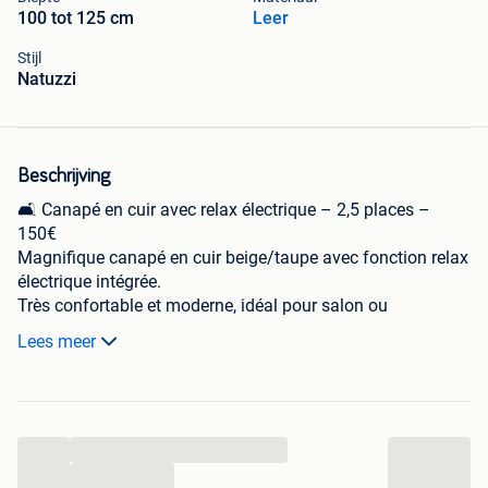
100 tot 125 cm
Leer
Stijl
Natuzzi
Beschrijving
🛋️ Canapé en cuir avec relax électrique – 2,5 places –
150€
Magnifique canapé en cuir beige/taupe avec fonction relax
électrique intégrée.
Très confortable et moderne, idéal pour salon ou
appartement.
Lees meer
📏 Dimensions : 229 cm x 108 cm x 65 cm
✔️ 2,5 places
✔️ Relax/moteur électrique
✔️ Cuir véritable
...
✔️ Bon état général (utilisé avec soin)
✔️ Disponible à partir du 29/06
...