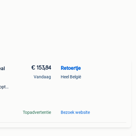
€ 153,84
Retoertje
eal
Vandaag
Heel België
oopt?
Topadvertentie
Bezoek website