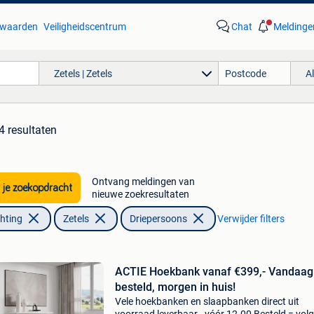
waarden
Veiligheidscentrum
Chat
Meldinge
Zetels | Zetels
A
4 resultaten
Ontvang meldingen van
 je zoekopdracht
nieuwe zoekresultaten
chting
Zetels
Driepersoons
Verwijder filters
ACTIE Hoekbank vanaf €399,- Vandaag
besteld, morgen in huis!
Vele hoekbanken en slaapbanken direct uit