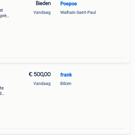
Bieden
Poepoe
et
Vandaag
Walhain-Saint-Paul
 près
eau
€ 500,00
frank
Vandaag
Bilzen
te
d
len