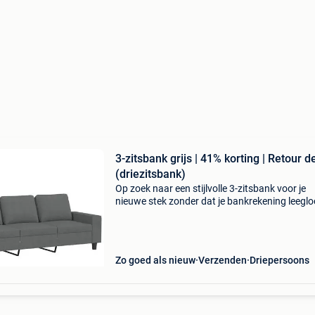
3-zitsbank grijs | 41% korting | Retour d
(driezitsbank)
Op zoek naar een stijlvolle 3-zitsbank voor je
nieuwe stek zonder dat je bankrekening leegl
Deze strakke donkergrijze 3-zitsbank staat nu
online met een monsterkorting van 41%! Deze
driezitsbank
Zo goed als nieuw
Verzenden
Driepersoons