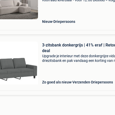
voorraad leverbaar - vóór 12.00 Besteld = vol
werkdag in huis! Karlo bankstel - direct leverb
(inclusief gratis ribstof!) Kleine hoekbank karlo
200
Nieuw
Driepersoons
3-zitsbank donkergrijs | 41% eraf | Reto
deal
Upgrade je interieur met deze donkergrijze vid
driezitsbank en pak vandaag een korting van
liefst 41%. Deze driezitsbank combineert een
modern design met optimaal zitcomfort voor 
prijs die
Zo goed als nieuw
Verzenden
Driepersoons