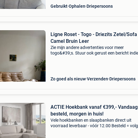
Gebruikt
Ophalen
Driepersoons
Ligne Roset - Togo - Driezits Zetel/Sofa 
Camel Bruin Leer
Zie mijn andere advertenties voor meer
togo&#39;s. Stuur ook gerust een bericht indi
op zoek bent naar een specifieke kleur/stof/lee
Gratis levering binnen belgië productinformati
produ
Zo goed als nieuw
Verzenden
Driepersoons
ACTIE Hoekbank vanaf €399,- Vandaag
besteld, morgen in huis!
Vele hoekbanken en slaapbanken direct uit
voorraad leverbaar - vóór 12.00 Besteld = vol
werkdag in huis! Karlo bankstel - direct leverb
(inclusief gratis ribstof!) Kleine hoekbank karlo