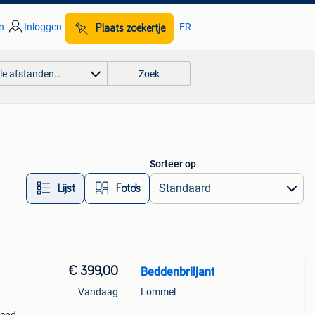
n
Inloggen
FR
Plaats zoekertje
lle afstanden…
Zoek
Sorteer op
Lijst
Foto’s
€ 399,00
Beddenbriljant
Vandaag
Lommel