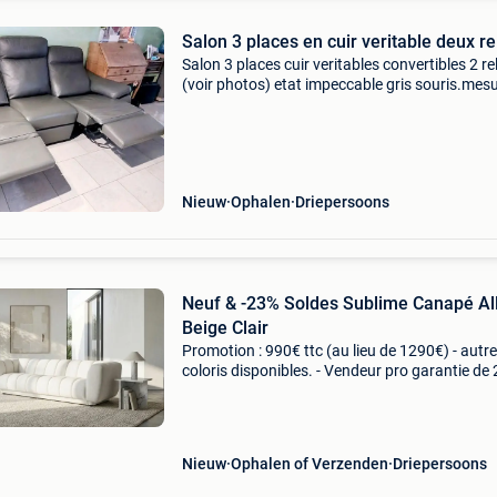
Salon 3 places en cuir veritable deux re
Salon 3 places cuir veritables convertibles 2 re
(voir photos) etat impeccable gris souris.mes
2metres 25. Prix légérement discutable et du
raisonnable.650 Euros. Sur châtelineau. À Ven
cherch
Nieuw
Ophalen
Driepersoons
Neuf & -23% Soldes Sublime Canapé Al
Beige Clair
Promotion : 990€ ttc (au lieu de 1290€) - autr
coloris disponibles. - Vendeur pro garantie de 
ans. - Livraison rapide en belgique. - En stock
immédiat. Plus d&#39;informations sur le
Nieuw
Ophalen of Verzenden
Driepersoons