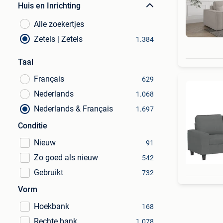
Huis en Inrichting
Alle zoekertjes
Zetels | Zetels
1.384
Taal
Français
629
Nederlands
1.068
Nederlands & Français
1.697
Conditie
Nieuw
91
Zo goed als nieuw
542
Gebruikt
732
Vorm
Hoekbank
168
Rechte bank
1.078