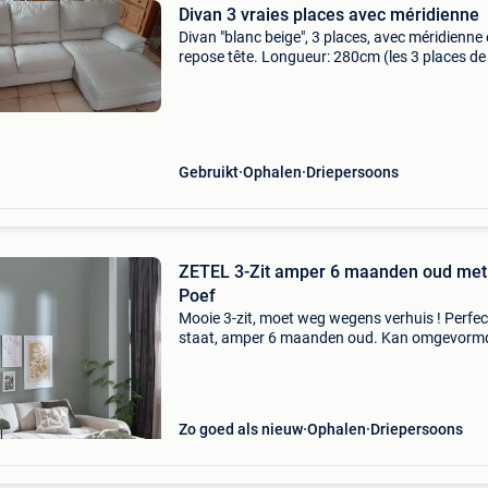
Divan 3 vraies places avec méridienne
Divan "blanc beige", 3 places, avec méridienne 
repose tête. Longueur: 280cm (les 3 places de
de 90cm chacune) profondeur: 150cm (au niv
de la méridienne). Profondeur des assises:
Gebruikt
Ophalen
Driepersoons
ZETEL 3-Zit amper 6 maanden oud met
Poef
Mooie 3-zit, moet weg wegens verhuis ! Perfec
staat, amper 6 maanden oud. Kan omgevorm
worden tot comfortabele slaapbank. Op te ha
voor 499 euro
Zo goed als nieuw
Ophalen
Driepersoons