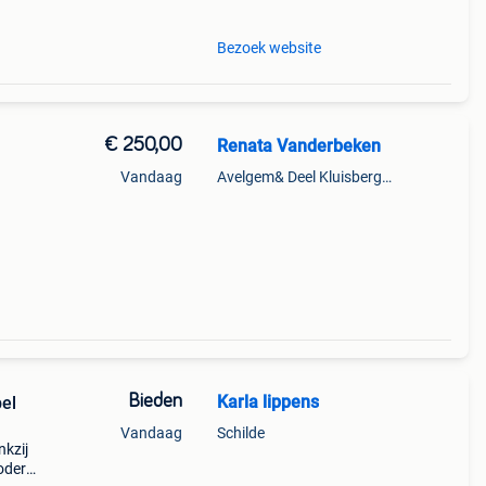
Bezoek website
€ 250,00
Renata Vanderbeken
Vandaag
Avelgem& Deel Kluisbergen
Bieden
Karla lippens
bel
Vandaag
Schilde
nkzij
modern