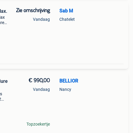
Zie omschrijving
Sab M
lax.
lax
Vandaag
Chatelet
ure
ir
€ 990,00
BELLIOR
lure
Vandaag
Nancy
es
2
Topzoekertje