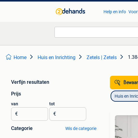
Help en info
Voor
1.38
Home
Huis en Inrichting
Zetels | Zetels
Verfijn resultaten
Bewaar
Prijs
Huis en Inri
van
tot
€
€
Categorie
Wis de categorie