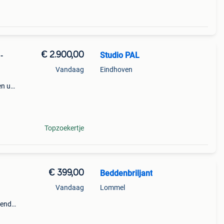
€ 2.900,00
Studio PAL
-
Vandaag
Eindhoven
en u
r. 📦
e:
Topzoekertje
€ 399,00
Beddenbriljant
Vandaag
Lommel
gende
aar
 -