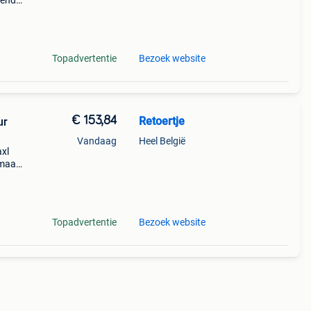
gende
aar
 -
Topadvertentie
Bezoek website
€ 153,84
Retoertje
ur
Vandaag
Heel België
axl
 maar
een
Topadvertentie
Bezoek website