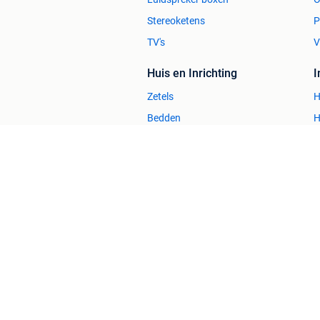
Stereoketens
P
TV's
V
Huis en Inrichting
Zetels
H
Bedden
H
Stoelen
H
Tafels
B
2dehands Zakelijk
Veilig en Succ