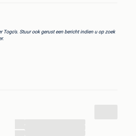
r Togo's. Stuur ook gerust een bericht indien u op zoek
r.
...
...
...