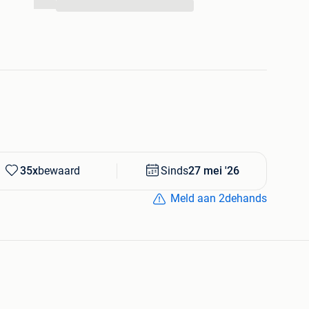
...
een
beschadigingen
)
oop. Ontworpen door Michel Ducaroy, een tijdloze
 Italiaans semi-aniline leder en verkeert in uitstekende
diep × 70 cm hoog
 beschikbaar:
35x
bewaard
Sinds
27 mei '26
Meld aan 2dehands
nvraag. Bij vragen hoor ik het graag.