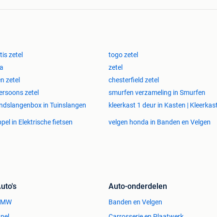
tis zetel
togo zetel
a
zetel
en zetel
chesterfield zetel
ersoons zetel
smurfen verzameling in Smurfen
dslangenbox in Tuinslangen
kleerkast 1 deur in Kasten | Kleerkas
pel in Elektrische fietsen
velgen honda in Banden en Velgen
uto's
Auto-onderdelen
BMW
Banden en Velgen
pel
Carrosserie en Plaatwerk