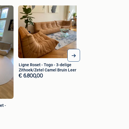
Ligne Roset – Togo 
Fauteuil/Stoel – C
€ 1.900,00
Ligne Roset - Togo - 3-delige
Zithoek/Zetel Camel Bruin Leer
€ 6.800,00
et -