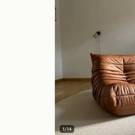
1
/
14