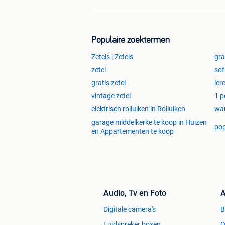
Populaire zoektermen
Zetels | Zetels
gra
zetel
sof
gratis zetel
ler
vintage zetel
1 p
elektrisch rolluiken in Rolluiken
wan
garage middelkerke te koop in Huizen
pop
en Appartementen te koop
Audio, Tv en Foto
A
Digitale camera's
Luidspreker boxen
O