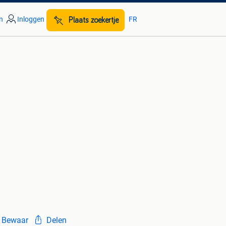
n
Inloggen
FR
Plaats zoekertje
Bewaar
Delen