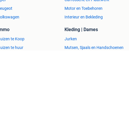
eugeot
Motor en Toebehoren
olkswagen
Interieur en Bekleding
Immo
Kleding | Dames
uizen te Koop
Jurken
uizen te huur
Mutsen, Sjaals en Handschoenen
uizen Buitenland
Schoenen
uitenverblijven
Winterjassen
esvol
Help en info
Voorwaarden
Privacyverklaring