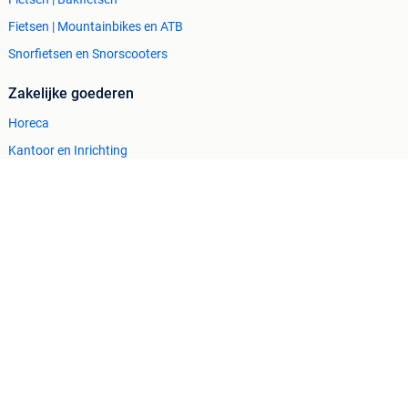
Fietsen | Mountainbikes en ATB
Snorfietsen en Snorscooters
Zakelijke goederen
Horeca
Kantoor en Inrichting
Machines en Bouw
Tractoren
Cookiebeleid
Privacyvoorkeuren