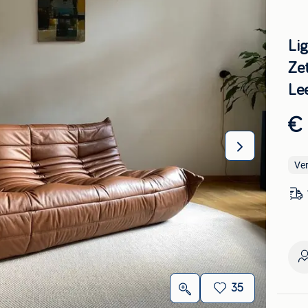
Lig
Ze
Le
€
Ve
35