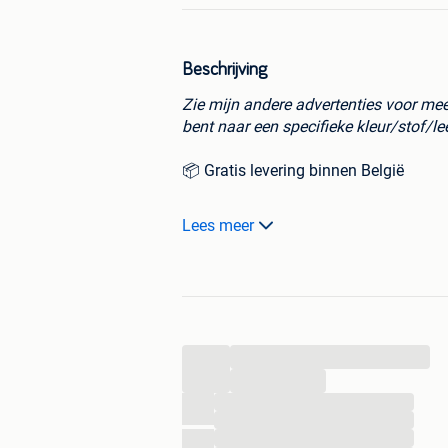
Beschrijving
Zie mijn andere advertenties voor mee
bent naar een specifieke kleur/stof/lee
📦 Gratis levering binnen België
Productinformatie:
Lees meer
Producent
: Ligne Roset
Designer
: Michel Ducaroy
Designjaar
: 1973
...
...
Materiaal
: Semi-aniline leder uit Italië
...
...
Kleur
: Cognac bruin
...