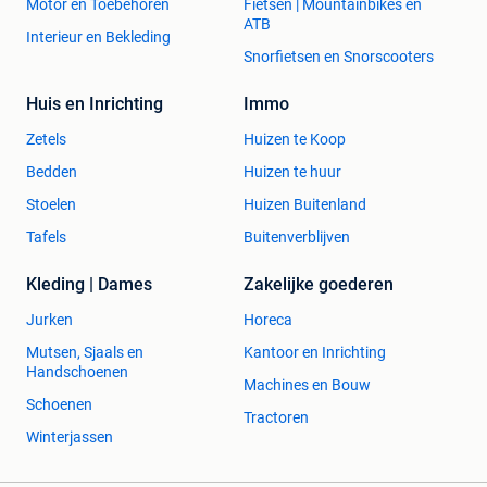
Motor en Toebehoren
Fietsen | Mountainbikes en
ATB
Interieur en Bekleding
Snorfietsen en Snorscooters
Huis en Inrichting
Immo
Zetels
Huizen te Koop
Bedden
Huizen te huur
Stoelen
Huizen Buitenland
Tafels
Buitenverblijven
Kleding | Dames
Zakelijke goederen
Jurken
Horeca
Mutsen, Sjaals en
Kantoor en Inrichting
Handschoenen
Machines en Bouw
Schoenen
Tractoren
Winterjassen