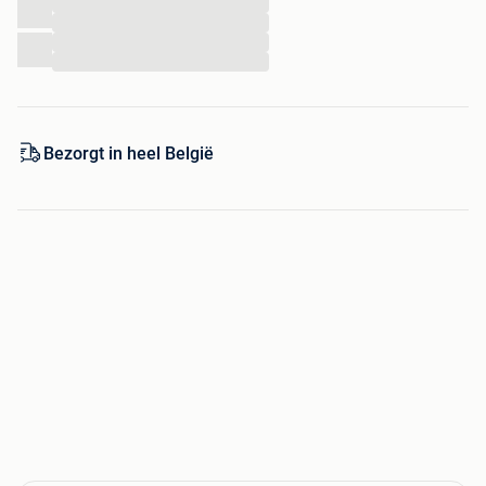
...
Voordelig huismerk
...
Uitgebreid assortiment op voorraad
...
...
Retourneren kan binnen 30 dagen
Ontdek dit product nu op onze website!
Bezorgt in heel België