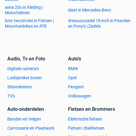
sena 20s in Kleding |
diest in Mercedes-Benz
Motorhelmen
bmc twostroke in Fietsen |
dressuurzadel 18 inch in Paarden
Mountainbikes en ATB
en Pony's | Zadels
Audio, Tv en Foto
Auto's
Digitale camera's
BMW
Luidspreker boxen
Opel
Stereoketens
Peugeot
TV's
Volkswagen
Auto-onderdelen
Fietsen en Brommers
Banden en Velgen
Elektrische fietsen
Carrosserie en Plaatwerk
Fietsen | Bakfietsen