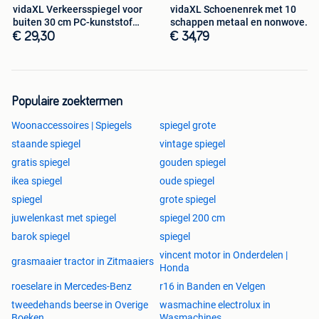
vidaXL Verkeersspiegel voor
vidaXL Schoenenrek met 10
buiten 30 cm PC-kunststof
schappen metaal en nonwoven
zwart
stof
€ 29,30
€ 34,79
Populaire zoektermen
Woonaccessoires | Spiegels
spiegel grote
staande spiegel
vintage spiegel
gratis spiegel
gouden spiegel
ikea spiegel
oude spiegel
spiegel
grote spiegel
juwelenkast met spiegel
spiegel 200 cm
barok spiegel
spiegel
vincent motor in Onderdelen |
grasmaaier tractor in Zitmaaiers
Honda
roeselare in Mercedes-Benz
r16 in Banden en Velgen
tweedehands beerse in Overige
wasmachine electrolux in
Boeken
Wasmachines