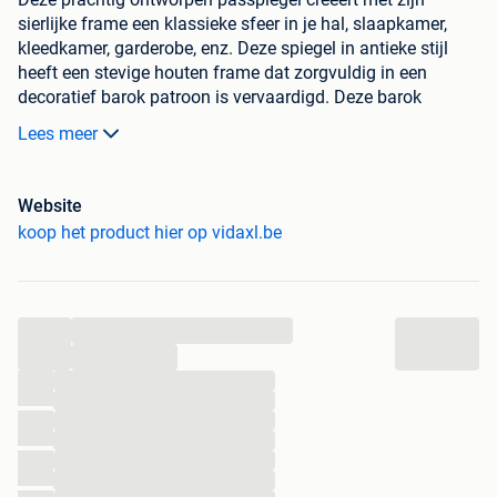
sierlijke frame een klassieke sfeer in je hal, slaapkamer,
kleedkamer, garderobe, enz. Deze spiegel in antieke stijl
heeft een stevige houten frame dat zorgvuldig in een
decoratief barok patroon is vervaardigd. Deze barok
spiegel voegt direct een vleugje elegantie, glamour en
Lees meer
romantiek toe aan je woonruimte.
Kleur: goud
Website
Materiaal: hout, glas en bewerkt hout
koop het product hier op vidaxl.be
Afmetingen: 40 x 160 cm (B x H)
Waarom shoppen bij vidaXL?
...
vidaXL biedt alles wat u nodig heeft voor in uw dagelijks
...
leven, zoals producten voor uw woonkamer, slaapkamer,
...
tuinmeubelen en gereedschappen, alsmede
...
...
gespecialiseerde producten zoals fotografie, fitness en
...
benodigdheden voor de auto.
...
...
Gratis verzending