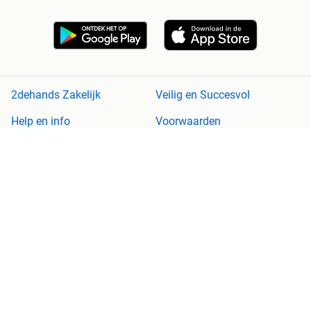
2dehands Zakelijk
Veilig en Succesvol
Help en info
Voorwaarden
Privacyverklaring
Cookiebeleid
Privacyvoorkeuren
Over 2dehands
Adevinta
Sitemap
2dehands is niet aansprakelijk voor (gevolg)schade die voortkomt
uit het gebruik van deze site, dan wel uit fouten of ontbrekende