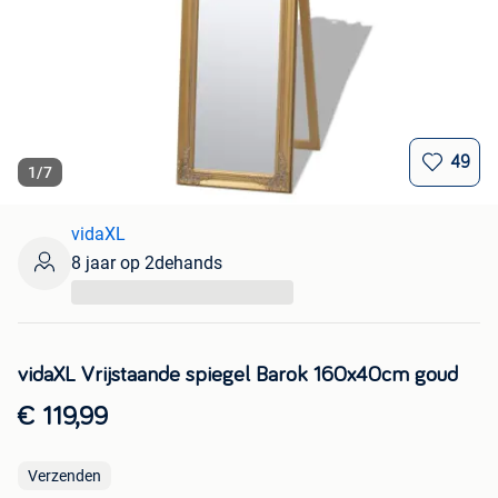
49
1
/
7
vidaXL
8 jaar op 2dehands
...
vidaXL Vrijstaande spiegel Barok 160x40cm goud
€ 119,99
Verzenden