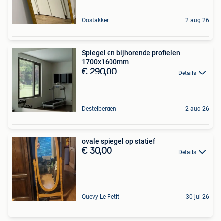
Oostakker
2 aug 26
Spiegel en bijhorende profielen
1700x1600mm
€ 290,00
Details
Destelbergen
2 aug 26
ovale spiegel op statief
€ 30,00
Details
Quevy-Le-Petit
30 jul 26