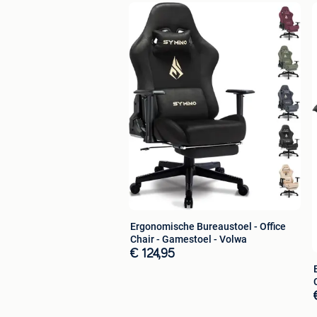
duurzaam en stabiel voor dagelijks gebr
roze en groen.
Kenmerken van de wasbakkranen:
Kleur: wit/zwart/groen/blauw/roze
Afmetingen (l x b x h):
Kleur van het product: Zwart
Materiaal: bewerkt hout
Afmetingen per standaard: 34 x 30 x 14
Inhoud levering:
2 nachtkastjes
1 x Handleiding
Dit product wordt geleverd in 1 pakket
Veiligheidswaarschuwing
Let op: installeer het zorgvuldig en zo
overbelasten.
Ergonomische Bureaustoel - Office
Chair - Gamestoel - Volwa
€ 124,95