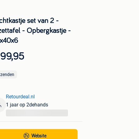
htkastje set van 2 -
zettafel - Opbergkastje -
x40x6
 99,95
rzenden
Retourdeal.nl
1 jaar op 2dehands
...
Website