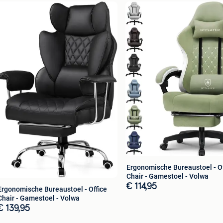
uik. Je kunt kiezen uit vijf kleuren: zwart, wit, blauw,
,5 cm (l x b x h)
.
rg ervoor dat het meubel stabiel is voor gebruik. Niet
Ergonomische Bureaustoel - Office
Chair - Gamestoel - Volwa
€ 114,95
Ergonomische Bureaustoel - Office
Chair - Gamestoel - Volwa
€ 139,95