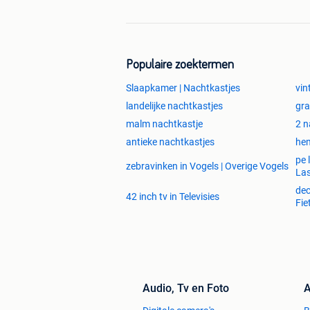
Populaire zoektermen
Slaapkamer | Nachtkastjes
vin
landelijke nachtkastjes
gra
malm nachtkastje
2 n
antieke nachtkastjes
hem
pe 
zebravinken in Vogels | Overige Vogels
La
dec
42 inch tv in Televisies
Fie
Audio, Tv en Foto
A