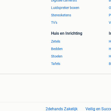
Digitale camera's
Luidspreker boxen
O
Stereoketens
P
TV's
V
Huis en Inrichting
Zetels
H
Bedden
H
Stoelen
H
Tafels
B
2dehands Zakelijk
Veilig en Succ