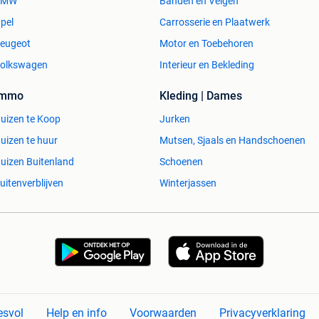
BMW
Banden en Velgen
pel
Carrosserie en Plaatwerk
eugeot
Motor en Toebehoren
olkswagen
Interieur en Bekleding
Immo
Kleding | Dames
uizen te Koop
Jurken
uizen te huur
Mutsen, Sjaals en Handschoenen
uizen Buitenland
Schoenen
uitenverblijven
Winterjassen
esvol
Help en info
Voorwaarden
Privacyverklaring