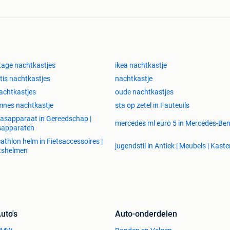
tage nachtkastjes
ikea nachtkastje
tis nachtkastjes
nachtkastje
achtkastjes
oude nachtkastjes
nes nachtkastje
sta op zetel in Fauteuils
lasapparaat in Gereedschap |
mercedes ml euro 5 in Mercedes-Be
sapparaten
athlon helm in Fietsaccessoires |
jugendstil in Antiek | Meubels | Kast
tshelmen
uto's
Auto-onderdelen