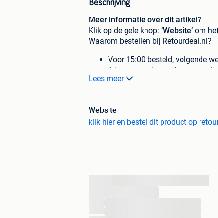
Beschrijving
Meer informatie over dit artikel?
Klik op de gele knop:
‘Website’
om het 
Waarom bestellen bij Retourdeal.nl?
Voor 15:00 besteld, volgende we
1 jaar garantie op al onze produ
Lees meer
30 dagen bedenktijd.
Betaalbaar.
Duurzaam.
Website
Gratis verzending vanaf €60.
klik hier en bestel dit product op retou
Dit retourproduct is nieuw en ongebrui
een scherpe prijs én behoudt je garant
Klik op de gele knop:
‘Website’
om het 
...
...
Uniek design: deze nachtstanda
...
handgrepen als versiering, gesc
...
uit vijf kleuren: zwart, wit, blauw