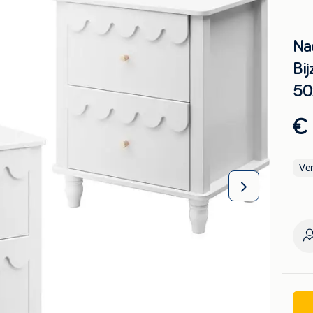
Nac
Bij
50
€
Ve