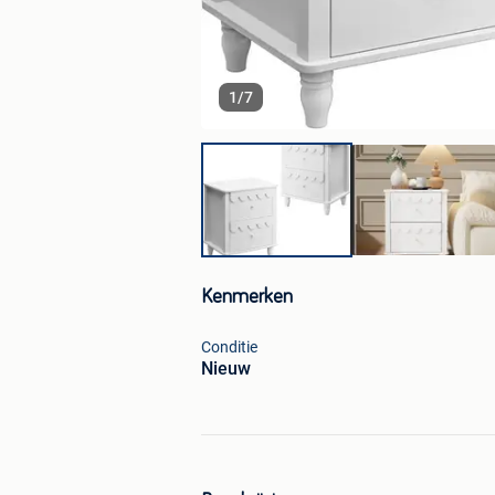
1
/
7
Kenmerken
Conditie
Nieuw