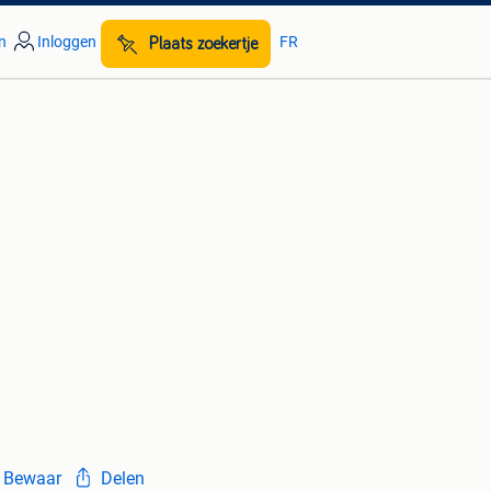
n
Inloggen
FR
Plaats zoekertje
Bewaar
Delen