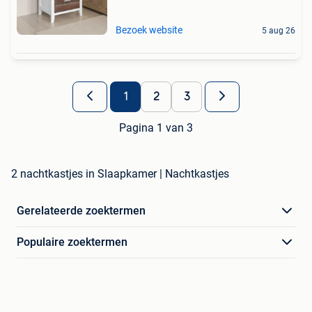
Bezoek website
5 aug 26
1
2
3
Pagina 1 van 3
2 nachtkastjes in Slaapkamer | Nachtkastjes
Gerelateerde zoektermen
Populaire zoektermen