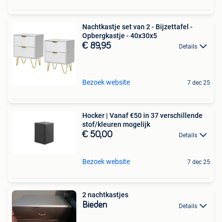
Nachtkastje set van 2 - Bijzettafel -
Opbergkastje - 40x30x5
€ 89,95
Details
Bezoek website
7 dec 25
Hocker | Vanaf €50 in 37 verschillende
stof/kleuren mogelijk
€ 50,00
Details
Bezoek website
7 dec 25
2 nachtkastjes
Bieden
Details