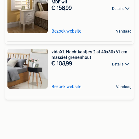
MDF wit
€ 158,99
Details
Bezoek website
Vandaag
vidaXL Nachtkastjes 2 st 40x30x61 cm
massief grenenhout
€ 108,99
Details
Bezoek website
Vandaag