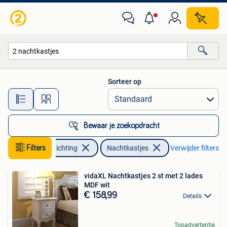
Slaapkamer | Nachtkastjes
Sorteer op
Alle afstanden…
Bewaar je zoekopdracht
Huis en Inrichting
Filters
Nachtkastjes
Verwijder filters
vidaXL Nachtkastjes 2 st met 2 lades
MDF wit
€ 158,99
Details
Topadvertentie