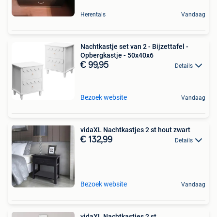
Herentals
Vandaag
Nachtkastje set van 2 - Bijzettafel -
Opbergkastje - 50x40x6
€ 99,95
Details
Bezoek website
Vandaag
vidaXL Nachtkastjes 2 st hout zwart
€ 132,99
Details
Bezoek website
Vandaag
vidaXL Nachtkastjes 2 st