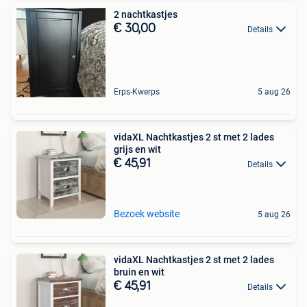
2 nachtkastjes
€ 30,00
Details
Erps-Kwerps
5 aug 26
vidaXL Nachtkastjes 2 st met 2 lades
grijs en wit
€ 45,91
Details
Bezoek website
5 aug 26
vidaXL Nachtkastjes 2 st met 2 lades
bruin en wit
€ 45,91
Details