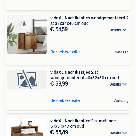
vidaXL Nachtkastjes wandgemonteerd 2
st 38x34x40 cm oud
€ 54,59
Details
Bezoek website
Vandaag
vidaXL Nachtkastjes 2 st
wandgemonteerd 40x32x30 cm oud
€ 89,99
Details
Bezoek website
Vandaag
vidaXL Nachtkastjes 2 st met lade
51x31x47 cm oud
€ 68,89
Details