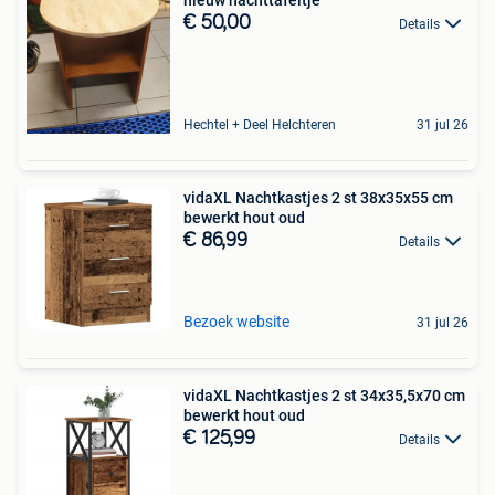
€ 50,00
Details
Hechtel + Deel Helchteren
31 jul 26
vidaXL Nachtkastjes 2 st 38x35x55 cm
bewerkt hout oud
€ 86,99
Details
Bezoek website
31 jul 26
vidaXL Nachtkastjes 2 st 34x35,5x70 cm
bewerkt hout oud
€ 125,99
Details