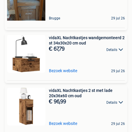
Brugge
29 jul 26
vidaXL Nachtkastjes wandgemonteerd 2
st 34x30x20 cm oud
€ 67,79
Details
Bezoek website
29 jul 26
vidaXL Nachtkastjes 2 st met lade
20x36x60 cm oud
€ 96,99
Details
Bezoek website
29 jul 26