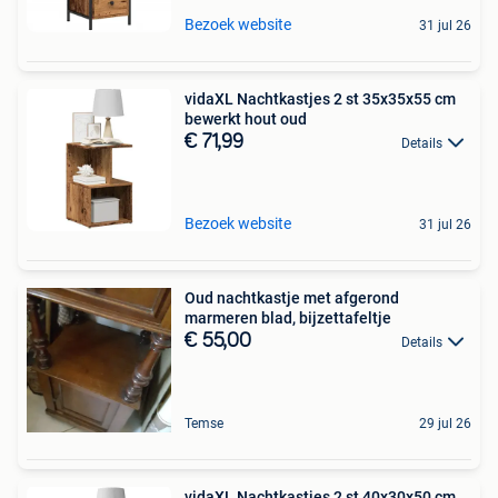
Bezoek website
31 jul 26
vidaXL Nachtkastjes 2 st 35x35x55 cm
bewerkt hout oud
€ 71,99
Details
Bezoek website
31 jul 26
Oud nachtkastje met afgerond
marmeren blad, bijzettafeltje
€ 55,00
Details
Temse
29 jul 26
vidaXL Nachtkastjes 2 st 40x30x50 cm