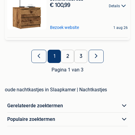
€ 100,99
Details
Bezoek website
1 aug 26
1
2
3
Pagina 1 van 3
oude nachtkastjes in Slaapkamer | Nachtkastjes
Gerelateerde zoektermen
Populaire zoektermen