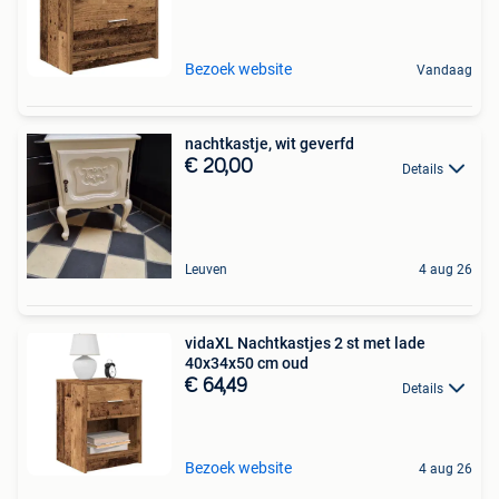
Bezoek website
Vandaag
nachtkastje, wit geverfd
€ 20,00
Details
Leuven
4 aug 26
vidaXL Nachtkastjes 2 st met lade
40x34x50 cm oud
€ 64,49
Details
Bezoek website
4 aug 26