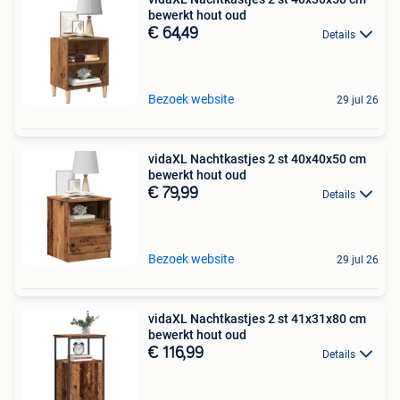
bewerkt hout oud
€ 64,49
Details
Bezoek website
29 jul 26
vidaXL Nachtkastjes 2 st 40x40x50 cm
bewerkt hout oud
€ 79,99
Details
Bezoek website
29 jul 26
vidaXL Nachtkastjes 2 st 41x31x80 cm
bewerkt hout oud
€ 116,99
Details