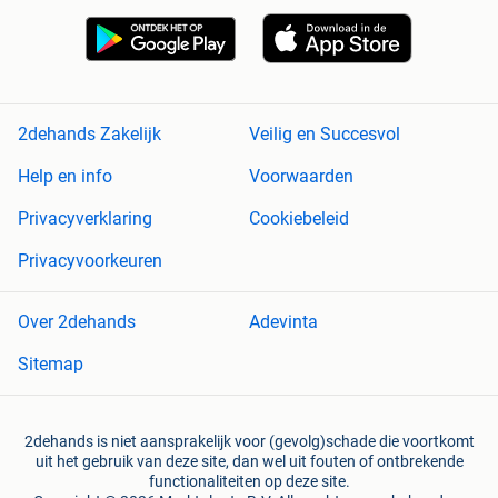
2dehands Zakelijk
Veilig en Succesvol
Help en info
Voorwaarden
Privacyverklaring
Cookiebeleid
Privacyvoorkeuren
Over 2dehands
Adevinta
Sitemap
2dehands is niet aansprakelijk voor (gevolg)schade die voortkomt
uit het gebruik van deze site, dan wel uit fouten of ontbrekende
functionaliteiten op deze site.