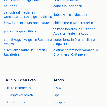
ball chair
eames lounge chair
zandstraal machine in
ligbed wit in Ligbedden
Gereedschap | Overige machines
bmw k100 rs in Motoren | BMW
childhome in Kinderstoelen
te koop beveren in Huizen en
yoga in Yoga en Pilates
Appartementen te koop
vrachtwagen velgen in Banden en
sonor force in Drumstellen en
Velgen
Slagwerk
discovery channel in Fietsen |
oldtimer brommers yamaha in
Racefietsen
Brommers | Oldtimers
Audio, Tv en Foto
Auto's
Digitale camera's
BMW
Luidspreker boxen
Opel
Stereoketens
Peugeot