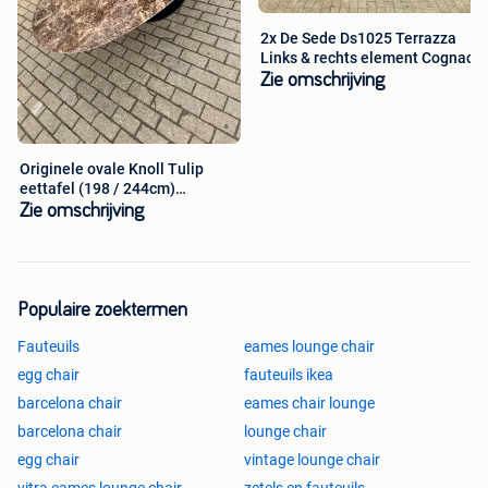
2x De Sede Ds1025 Terrazza
Links & rechts element Cognac
Zie omschrijving
Originele ovale Knoll Tulip
eettafel (198 / 244cm)
Emperador
Zie omschrijving
Populaire zoektermen
Fauteuils
eames lounge chair
egg chair
fauteuils ikea
barcelona chair
eames chair lounge
barcelona chair
lounge chair
egg chair
vintage lounge chair
vitra eames lounge chair
zetels en fauteuils