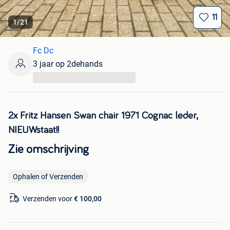
11
1
/
21
Fc Dc
3 jaar op 2dehands
...
2x Fritz Hansen Swan chair 1971 Cognac leder,
NIEUWstaat!!
Zie omschrijving
Ophalen of Verzenden
Verzenden voor
€ 100,00