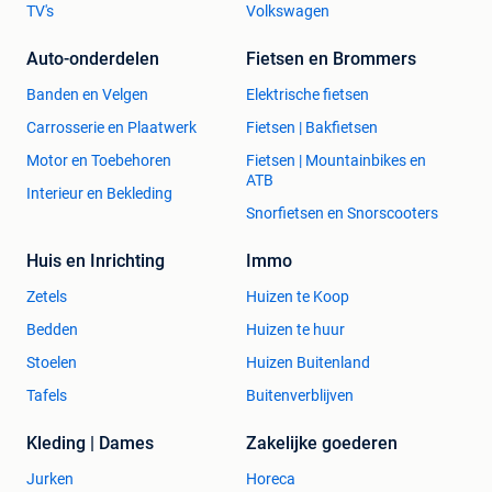
TV's
Volkswagen
Auto-onderdelen
Fietsen en Brommers
Banden en Velgen
Elektrische fietsen
Carrosserie en Plaatwerk
Fietsen | Bakfietsen
Motor en Toebehoren
Fietsen | Mountainbikes en
ATB
Interieur en Bekleding
Snorfietsen en Snorscooters
Huis en Inrichting
Immo
Zetels
Huizen te Koop
Bedden
Huizen te huur
Stoelen
Huizen Buitenland
Tafels
Buitenverblijven
Kleding | Dames
Zakelijke goederen
Jurken
Horeca