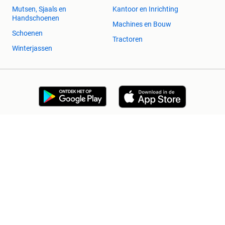
Mutsen, Sjaals en
Kantoor en Inrichting
Handschoenen
Machines en Bouw
Schoenen
Tractoren
Winterjassen
2dehands Zakelijk
Veilig en Succesvol
Help en info
Voorwaarden
Privacyverklaring
Cookiebeleid
Privacyvoorkeuren
Over 2dehands
Adevinta