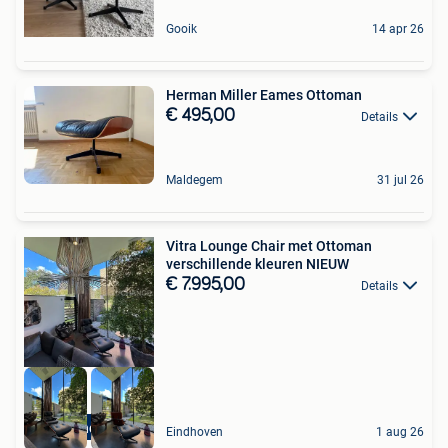
Gooik
14 apr 26
Herman Miller Eames Ottoman
€ 495,00
Details
Maldegem
31 jul 26
Vitra Lounge Chair met Ottoman
verschillende kleuren NIEUW
€ 7.995,00
Details
High-end Outlet
Eindhoven
1 aug 26