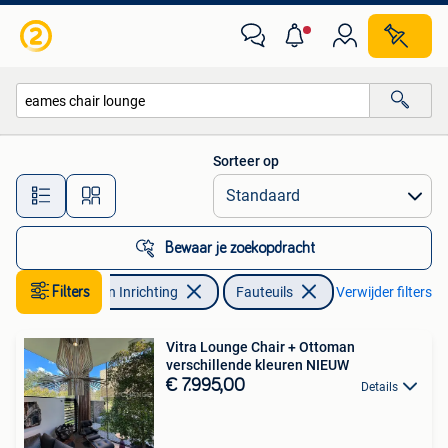
Fauteuils
Sorteer op
Alle afstanden…
Bewaar je zoekopdracht
Filters
Huis en Inrichting
Fauteuils
Verwijder filters
Vitra Lounge Chair + Ottoman
verschillende kleuren NIEUW
€ 7.995,00
Details