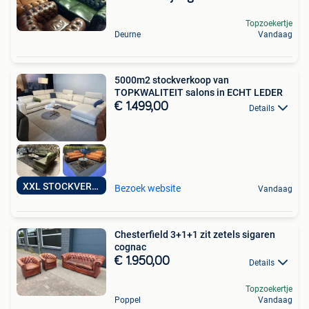
Topzoekertje
Deurne
Vandaag
5000m2 stockverkoop van
TOPKWALITEIT salons in ECHT LEDER
€ 1.499,00
Details
XXL STOCKVERKOOP
Bezoek website
Vandaag
Chesterfield 3+1+1 zit zetels sigaren
cognac
€ 1.950,00
Details
Topzoekertje
Poppel
Vandaag