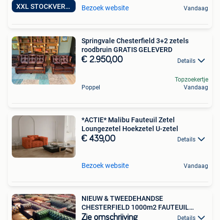
XXL STOCKVERKOOP
Bezoek website
Vandaag
Springvale Chesterfield 3+2 zetels
roodbruin GRATIS GELEVERD
€ 2.950,00
Details
Topzoekertje
Poppel
Vandaag
*ACTIE* Malibu Fauteuil Zetel
Loungezetel Hoekzetel U-zetel
€ 439,00
Details
Bezoek website
Vandaag
NIEUW & TWEEDEHANDSE
CHESTERFIELD 1000m2 FAUTEUIL
BANK STOEL
Zie omschrijving
Details