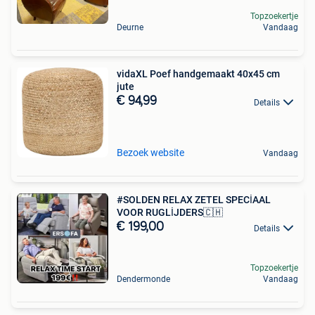
Topzoekertje
Deurne
Vandaag
vidaXL Poef handgemaakt 40x45 cm
jute
€ 94,99
Details
Bezoek website
Vandaag
#SOLDEN RELAX ZETEL SPECİAAL
VOOR RUGLİJDERS🇨🇭
€ 199,00
Details
Topzoekertje
Dendermonde
Vandaag