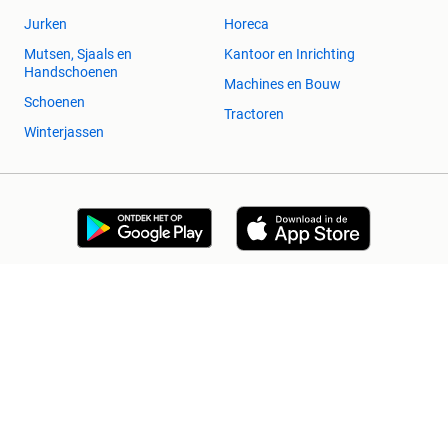
Jurken
Horeca
Mutsen, Sjaals en
Kantoor en Inrichting
Handschoenen
Machines en Bouw
Schoenen
Tractoren
Winterjassen
2dehands Zakelijk
Veilig en Succesvol
Help en info
Voorwaarden
Privacyverklaring
Cookiebeleid
Privacyvoorkeuren