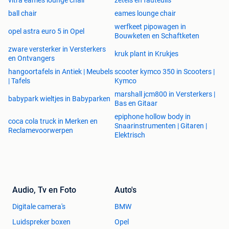
ball chair
eames lounge chair
werfkeet pipowagen in
opel astra euro 5 in Opel
Bouwketen en Schaftketen
zware versterker in Versterkers
kruk plant in Krukjes
en Ontvangers
hangoortafels in Antiek | Meubels
scooter kymco 350 in Scooters |
| Tafels
Kymco
marshall jcm800 in Versterkers |
babypark wieltjes in Babyparken
Bas en Gitaar
epiphone hollow body in
coca cola truck in Merken en
Snaarinstrumenten | Gitaren |
Reclamevoorwerpen
Elektrisch
Audio, Tv en Foto
Auto's
Digitale camera's
BMW
Luidspreker boxen
Opel