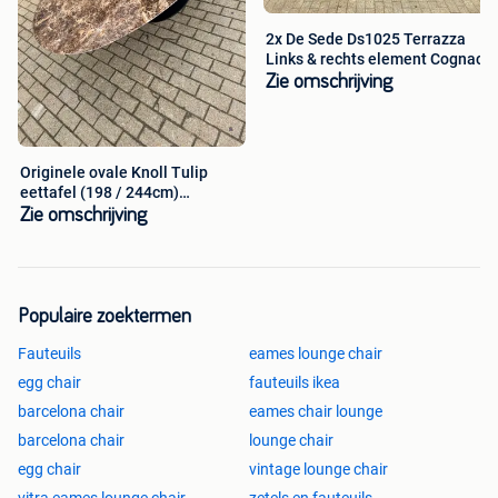
2x De Sede Ds1025 Terrazza
Links & rechts element Cognac
Zie omschrijving
Originele ovale Knoll Tulip
eettafel (198 / 244cm)
Emperador
Zie omschrijving
Populaire zoektermen
Fauteuils
eames lounge chair
egg chair
fauteuils ikea
barcelona chair
eames chair lounge
barcelona chair
lounge chair
egg chair
vintage lounge chair
vitra eames lounge chair
zetels en fauteuils