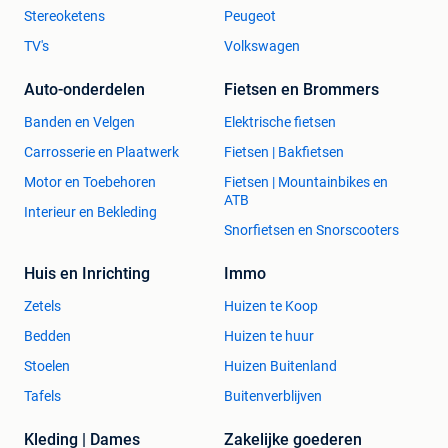
Stereoketens
Peugeot
TV's
Volkswagen
Auto-onderdelen
Fietsen en Brommers
Banden en Velgen
Elektrische fietsen
Carrosserie en Plaatwerk
Fietsen | Bakfietsen
Motor en Toebehoren
Fietsen | Mountainbikes en
ATB
Interieur en Bekleding
Snorfietsen en Snorscooters
Huis en Inrichting
Immo
Zetels
Huizen te Koop
Bedden
Huizen te huur
Stoelen
Huizen Buitenland
Tafels
Buitenverblijven
Kleding | Dames
Zakelijke goederen