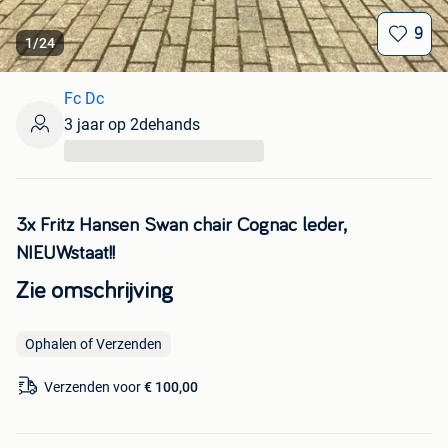
9
1
/
24
Fc Dc
3 jaar op 2dehands
...
3x Fritz Hansen Swan chair Cognac leder,
NIEUWstaat!!
Zie omschrijving
Ophalen of Verzenden
Verzenden voor
€ 100,00