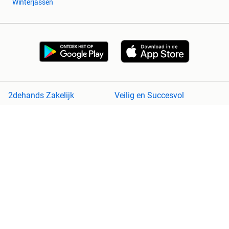
Winterjassen
2dehands Zakelijk
Veilig en Succesvol
Help en info
Voorwaarden
Privacyverklaring
Cookiebeleid
Privacyvoorkeuren
Over 2dehands
Adevinta
Sitemap