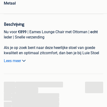
Metaal
Beschrijving
Nu voor
€899
| Eames Lounge Chair met Ottoman |
echt
leder | Snelle verzending
Als je op zoek bent naar deze heerlijke stoel van goede
kwaliteit en optimaal zitcomfort, dan ben je bij Luie Stoel
aan het goede adres.
Lees meer
Wij bieden veel zorg en aandacht aan het uitwerken van de
details en het materiaal. De productie van deze Eames
Lounge Chair is tevens in eigen beheer. Hierdoor kunnen
...
wij altijd de beste uitvoering maken.
...
Origine en ontwerp
...
...
Deze
Lounge Chair
met ottoman werd in 1956 ontworpen
...
door designer duo Charles & Ray
Eames
. Deze lounge stoel