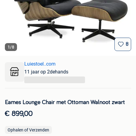
8
1
/
8
Luiestoel..com
11 jaar op 2dehands
...
Eames Lounge Chair met Ottoman Walnoot zwart
€ 899,00
Ophalen of Verzenden