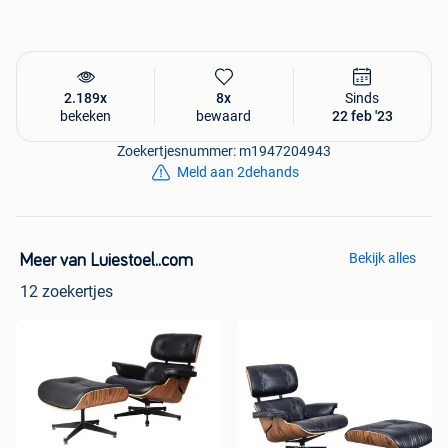
Zithoogte: 39 cm
Maximaal zitgewicht: 120 kg
Houtsoort kuip: Walnoot
Specificaties Ottoman
2.189x
8x
Sinds
Hoogte: 44 cm
bekeken
bewaard
22 feb '23
Breedte: 64 cm
Zoekertjesnummer: m1947204943
Diepte: 53 cm
Meld aan 2dehands
Maximaal zitgewicht: 120 kg
Bekijk alles
Meer van Luiestoel..com
12 zoekertjes