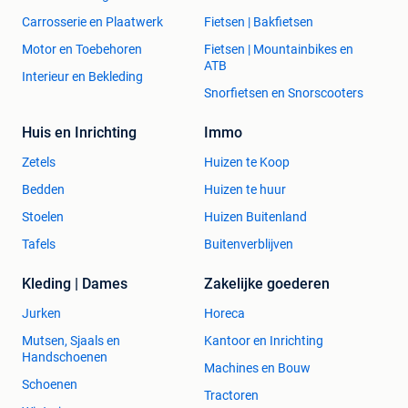
Carrosserie en Plaatwerk
Fietsen | Bakfietsen
Motor en Toebehoren
Fietsen | Mountainbikes en
ATB
Interieur en Bekleding
Snorfietsen en Snorscooters
Huis en Inrichting
Immo
Zetels
Huizen te Koop
Bedden
Huizen te huur
Stoelen
Huizen Buitenland
Tafels
Buitenverblijven
Kleding | Dames
Zakelijke goederen
Jurken
Horeca
Mutsen, Sjaals en
Kantoor en Inrichting
Handschoenen
Machines en Bouw
Schoenen
Tractoren