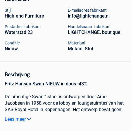
Stijl
E-mailadres fabrikant
High-end Furniture
info@lightchange.nl
Postadres fabrikant
Handelsnaam fabrikant
Waterstad 23
LIGHTCHANGE. boutique
Conditie
Materiaal
Nieuw
Metaal, Stof
Beschrijving
Fritz Hansen Swan NIEUW in doos -43%
De prachtige Swan™ stoel is ontworpen door Arne
Jacobsen in 1958 voor de lobby en loungeruimtes van het
SAS Royal Hotel in Kopenhagen. Het ontwerp bevat geen
rechte lijnen, waardoor het ondanks zijn eenvoud en sterke
Lees meer
architectonische aantrekkingskracht organisch en zacht
oogt.