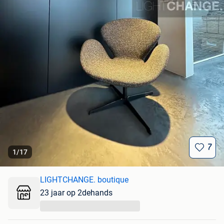
7
1
/
17
LIGHTCHANGE. boutique
23 jaar op 2dehands
...