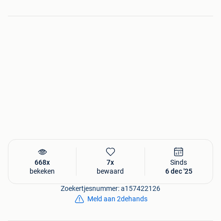
Andere EU landen of Zwitserland op aanvraag. Vraag om
een offerte.
Bekijk alle advertenties voor meer interior & outdoor
design
Arco, B&B Italia, Cassina, Flexform, Giorgetti, Knoll, Leolux,
Linteloo, Minotti, Molteni, MDF Italia, Poliform, Poltrona
Frau, Rolf Benz, Vitra, Zanotta
668x
7x
Sinds
bekeken
bewaard
6 dec '25
Zoekertjesnummer: a157422126
Meld aan 2dehands