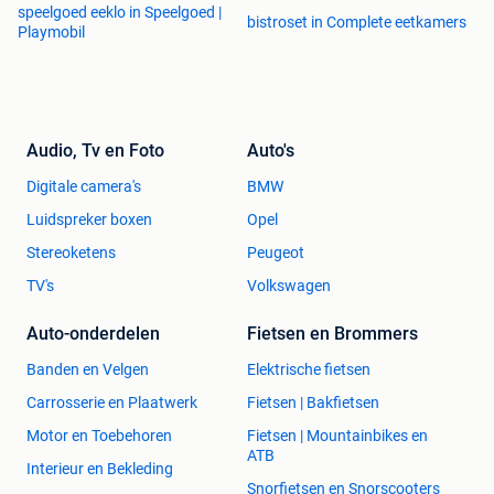
speelgoed eeklo in Speelgoed |
bistroset in Complete eetkamers
Playmobil
Audio, Tv en Foto
Auto's
Digitale camera's
BMW
Luidspreker boxen
Opel
Stereoketens
Peugeot
TV's
Volkswagen
Auto-onderdelen
Fietsen en Brommers
Banden en Velgen
Elektrische fietsen
Carrosserie en Plaatwerk
Fietsen | Bakfietsen
Motor en Toebehoren
Fietsen | Mountainbikes en
ATB
Interieur en Bekleding
Snorfietsen en Snorscooters