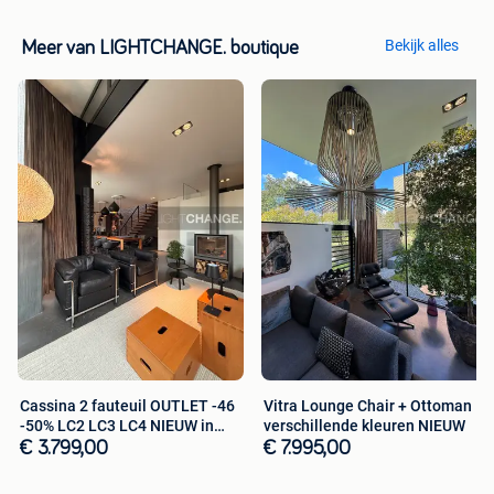
Bekijk alles
Meer van LIGHTCHANGE. boutique
Cassina 2 fauteuil OUTLET -46
Vitra Lounge Chair + Ottoman
-50% LC2 LC3 LC4 NIEUW in
verschillende kleuren NIEUW
doos
€ 3.799,00
€ 7.995,00