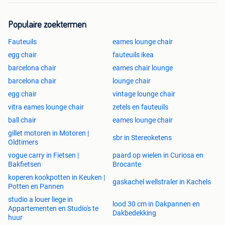
Populaire zoektermen
Fauteuils
eames lounge chair
egg chair
fauteuils ikea
barcelona chair
eames chair lounge
barcelona chair
lounge chair
egg chair
vintage lounge chair
vitra eames lounge chair
zetels en fauteuils
ball chair
eames lounge chair
gillet motoren in Motoren |
sbr in Stereoketens
Oldtimers
vogue carry in Fietsen |
paard op wielen in Curiosa en
Bakfietsen
Brocante
koperen kookpotten in Keuken |
gaskachel wellstraler in Kachels
Potten en Pannen
studio a louer liege in
lood 30 cm in Dakpannen en
Appartementen en Studio's te
Dakbedekking
huur