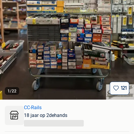
121
1
/
22
CC-Rails
18 jaar op 2dehands
...