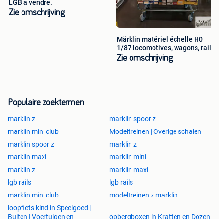
LGB à vendre.
Zie omschrijving
Märklin matériel échelle H0
1/87 locomotives, wagons, rails
Zie omschrijving
Populaire zoektermen
marklin z
marklin spoor z
marklin mini club
Modeltreinen | Overige schalen
marklin spoor z
marklin z
marklin maxi
marklin mini
marklin z
marklin maxi
lgb rails
lgb rails
marklin mini club
modeltreinen z marklin
loopfiets kind in Speelgoed |
Buiten | Voertuigen en
opbergboxen in Kratten en Dozen