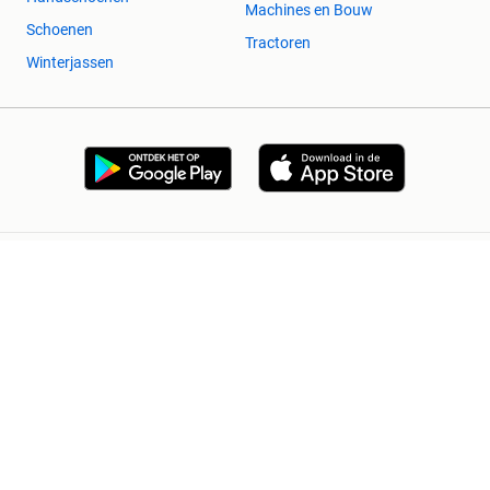
Machines en Bouw
Schoenen
Tractoren
Winterjassen
2dehands Zakelijk
Veilig en Succesvol
Help en info
Voorwaarden
Privacyverklaring
Cookiebeleid
Privacyvoorkeuren
Over 2dehands
Adevinta
Sitemap