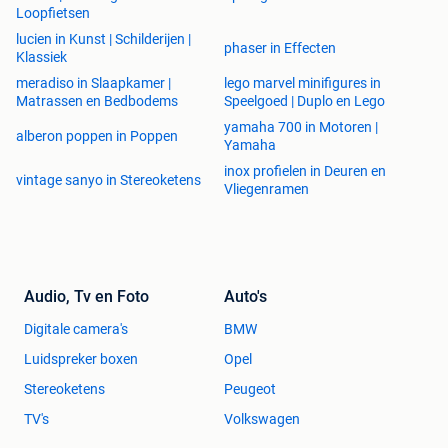
Loopfietsen
lucien in Kunst | Schilderijen |
phaser in Effecten
Klassiek
meradiso in Slaapkamer |
lego marvel minifigures in
Matrassen en Bedbodems
Speelgoed | Duplo en Lego
yamaha 700 in Motoren |
alberon poppen in Poppen
Yamaha
inox profielen in Deuren en
vintage sanyo in Stereoketens
Vliegenramen
Audio, Tv en Foto
Auto's
Digitale camera's
BMW
Luidspreker boxen
Opel
Stereoketens
Peugeot
TV's
Volkswagen