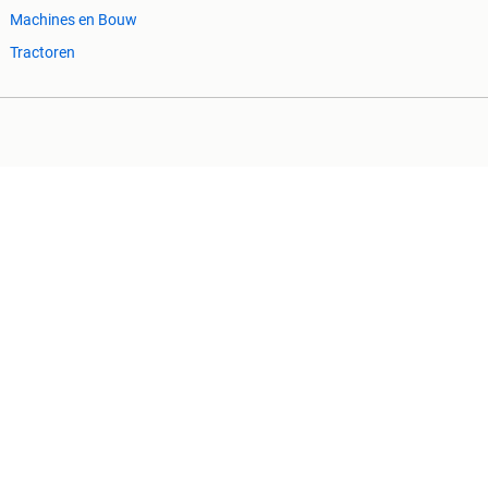
Machines en Bouw
Tractoren
Cookiebeleid
Privacyvoorkeuren
 ontbrekende functionaliteiten op deze site.