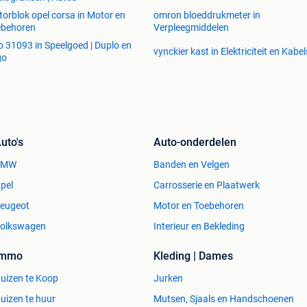
orblok opel corsa in Motor en
omron bloeddrukmeter in
ebehoren
Verpleegmiddelen
o 31093 in Speelgoed | Duplo en
vynckier kast in Elektriciteit en Kabel
go
uto's
Auto-onderdelen
BMW
Banden en Velgen
pel
Carrosserie en Plaatwerk
eugeot
Motor en Toebehoren
olkswagen
Interieur en Bekleding
Immo
Kleding | Dames
uizen te Koop
Jurken
uizen te huur
Mutsen, Sjaals en Handschoenen