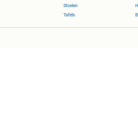
Stoelen
H
Tafels
B
2dehands Zakelijk
Veilig en Succ
2dehands is niet aansprakelijk voor (gevolg