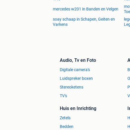
mot
mercedes w201 in Banden en Velgen
To
soay schaap in Schapen, Geiten en
leg
Varkens
Le
Audio, Tv en Foto
A
Digitale camera's
Luidspreker boxen
O
Stereoketens
P
TV's
V
Huis en Inrichting
Zetels
H
Bedden
H