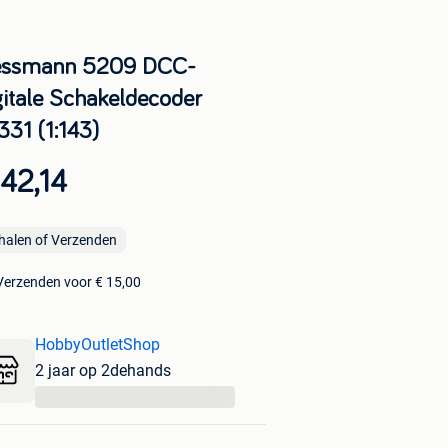
essmann 5209 DCC-
gitale Schakeldecoder
331 (1:143)
42,14
halen of Verzenden
Verzenden voor € 15,00
HobbyOutletShop
2 jaar op 2dehands
...