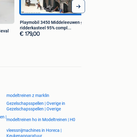
Playmobil 3450 Middeleeuwen groot
ridderkasteel 95% compl...
ieval
€ 179,00
modeltreinen z marklin
Gezelschapsspellen | Overige in
Gezelschapsspellen | Overige
en |
modeltreinen ho in Modeltreinen | H0
vleessnijmachines in Horeca |
Keukenapparatuur