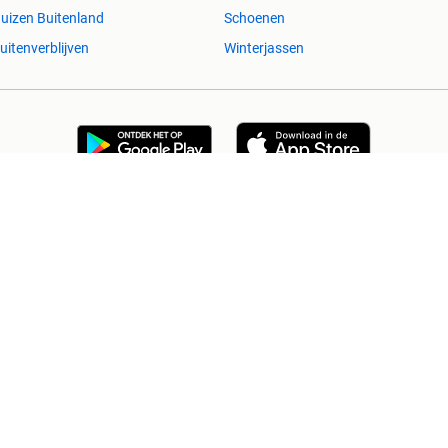
uizen Buitenland
Schoenen
uitenverblijven
Winterjassen
esvol
Help en info
Voorwaarden
Privacyverklaring
Over 2dehands
Adevinta
Sitemap
)schade die voortkomt uit het gebruik van deze site, dan wel uit fouten of
Copyright © 2026 Marktplaats B.V. Alle rechten voorbehouden.
een
onderneming