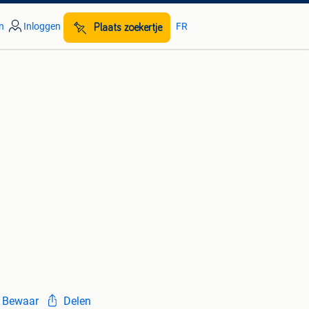
n
Inloggen
FR
Plaats zoekertje
Bewaar
Delen