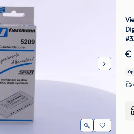
Vi
Di
#3
€ 
Op