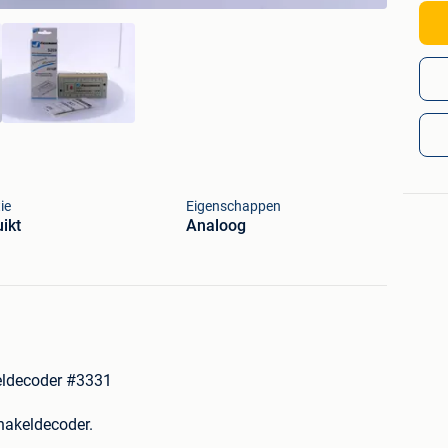
ie
Eigenschappen
ikt
Analoog
eldecoder #3331
hakeldecoder.