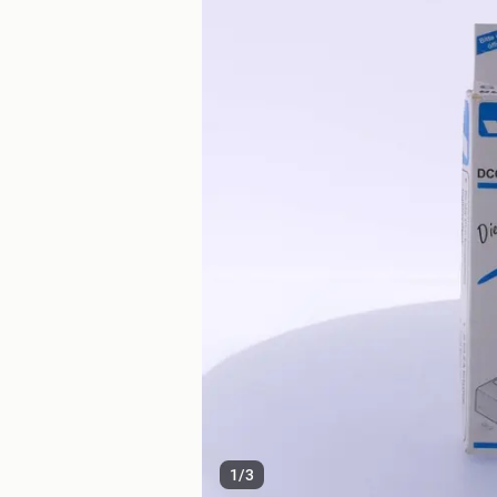
1
/
3