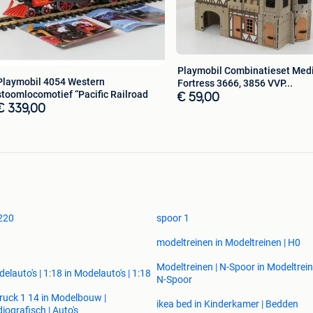
%
Locs, Vliegtuigmodellen, Scheepsmodellen en
Playmobil Combinatieset Med
Playmobil 4054 Western
Fortress 3666, 3856 VVP...
stoomlocomotief “Pacific Railroad
an Grootspoor.com, maar HobbyOutletShop.com richt
€ 59,00
€ 339,00
or 1. Daarnaast richt HobbyOutletShop.com zich ook op
lecties.
ikelen, restvoorraden van winkeliers, importeurs en
agst mogelijke prijs en iedere week voegen wij nieuwe
e ervaring hebben wij opgedaan sinds 2002. Een
 220
spoor 1
 of u kunt deze (op afspraak) ophalen in onze winkel:
modeltreinen in Modeltreinen | H0
Modeltreinen | N-Spoor in Modeltrein
elauto's | 1:18 in Modelauto's | 1:18
N-Spoor
truck 1 14 in Modelbouw |
ikea bed in Kinderkamer | Bedden
iografisch | Auto's