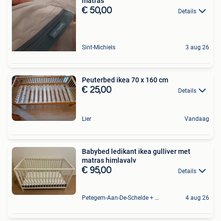
matras
€ 50,00
Details
Sint-Michiels
3 aug 26
Peuterbed ikea 70 x 160 cm
€ 25,00
Details
Lier
Vandaag
Babybed ledikant ikea gulliver met
matras himlavalv
€ 95,00
Details
Petegem-Aan-De-Schelde + Deel Van Oudenaarde
4 aug 26