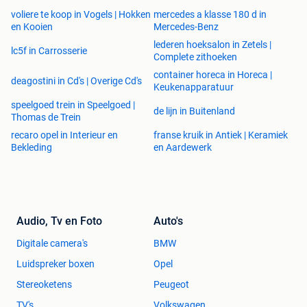
voliere te koop in Vogels | Hokken
mercedes a klasse 180 d in
en Kooien
Mercedes-Benz
lederen hoeksalon in Zetels |
lc5f in Carrosserie
Complete zithoeken
container horeca in Horeca |
deagostini in Cd's | Overige Cd's
Keukenapparatuur
speelgoed trein in Speelgoed |
de lijn in Buitenland
Thomas de Trein
recaro opel in Interieur en
franse kruik in Antiek | Keramiek
Bekleding
en Aardewerk
Audio, Tv en Foto
Auto's
Digitale camera's
BMW
Luidspreker boxen
Opel
Stereoketens
Peugeot
TV's
Volkswagen