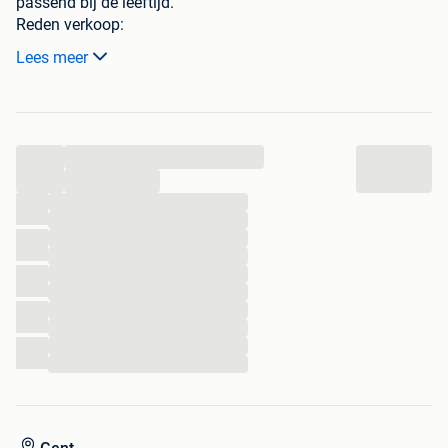
passend bij de leeftijd.
Reden verkoop:
Verkoop wegens behalen autorijbewijs.
Lees meer
...
...
...
...
...
...
...
...
...
...
...
...