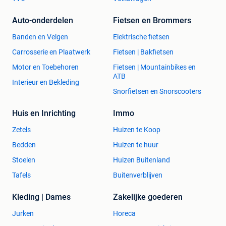
Auto-onderdelen
Fietsen en Brommers
Banden en Velgen
Elektrische fietsen
Carrosserie en Plaatwerk
Fietsen | Bakfietsen
Motor en Toebehoren
Fietsen | Mountainbikes en
ATB
Interieur en Bekleding
Snorfietsen en Snorscooters
Huis en Inrichting
Immo
Zetels
Huizen te Koop
Bedden
Huizen te huur
Stoelen
Huizen Buitenland
Tafels
Buitenverblijven
Kleding | Dames
Zakelijke goederen
Jurken
Horeca