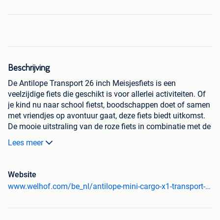
Beschrijving
De Antilope Transport 26 inch Meisjesfiets is een
veelzijdige fiets die geschikt is voor allerlei activiteiten. Of
je kind nu naar school fietst, boodschappen doet of samen
met vriendjes op avontuur gaat, deze fiets biedt uitkomst.
De mooie uitstraling van de roze fiets in combinatie met de
stevige voordrager maakt deze Meisjesfiets perfect voor
Lees meer
dagelijks gebruik. Dankzij de zijstandaard en de
terugtraprem staat de fiets stabiel geparkeerd en is hij
veilig in gebruik.
Website
Ook in het donker is je kind goed zichtbaar dankzij de LED-
www.welhof.com/be_nl/antilope-mini-cargo-x1-transport-26-inch-meisjesfiets-mat-lichtgroen-n4807
verlichting aan de voor- en achterkant van de fiets. De
gesloten kettingkast voorkomt dat er vuil in de ketting
komt, waardoor de fiets weinig tot geen onderhoud nodig