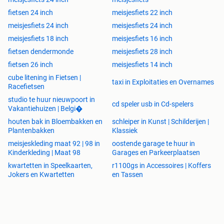
fietsen 24 inch
meisjesfiets 22 inch
meisjesfiets 24 inch
meisjesfiets 24 inch
meisjesfiets 18 inch
meisjesfiets 16 inch
fietsen dendermonde
meisjesfiets 28 inch
fietsen 26 inch
meisjesfiets 14 inch
cube litening in Fietsen |
taxi in Exploitaties en Overnames
Racefietsen
studio te huur nieuwpoort in
cd speler usb in Cd-spelers
Vakantiehuizen | Belgi�
houten bak in Bloembakken en
schleiper in Kunst | Schilderijen |
Plantenbakken
Klassiek
meisjeskleding maat 92 | 98 in
oostende garage te huur in
Kinderkleding | Maat 98
Garages en Parkeerplaatsen
kwartetten in Speelkaarten,
r1100gs in Accessoires | Koffers
Jokers en Kwartetten
en Tassen