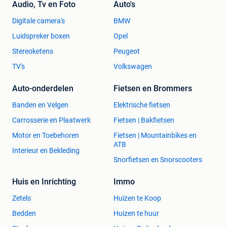
Audio, Tv en Foto
Auto's
Digitale camera's
BMW
Luidspreker boxen
Opel
Stereoketens
Peugeot
TV's
Volkswagen
Auto-onderdelen
Fietsen en Brommers
Banden en Velgen
Elektrische fietsen
Carrosserie en Plaatwerk
Fietsen | Bakfietsen
Motor en Toebehoren
Fietsen | Mountainbikes en
ATB
Interieur en Bekleding
Snorfietsen en Snorscooters
Huis en Inrichting
Immo
Zetels
Huizen te Koop
Bedden
Huizen te huur